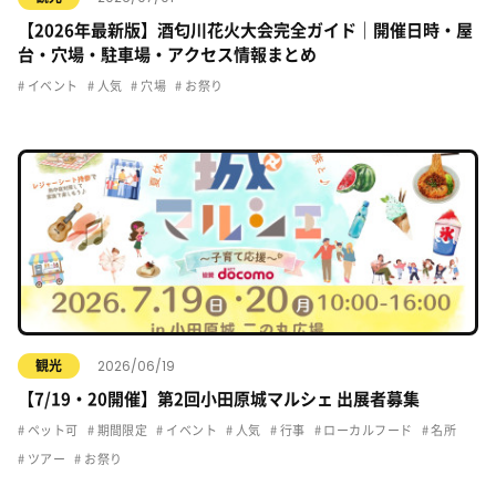
【2026年最新版】酒匂川花火大会完全ガイド｜開催日時・屋
台・穴場・駐車場・アクセス情報まとめ
イベント
人気
穴場
お祭り
2026/06/19
観光
【7/19・20開催】第2回小田原城マルシェ 出展者募集
ペット可
期間限定
イベント
人気
行事
ローカルフード
名所
ツアー
お祭り