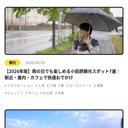
2026/05/31
観光
【2026年版】雨の日でも楽しめる小田原観光スポット7選｜
駅近・屋内・カフェで快適おでかけ
リラクゼーション
人気
穴場
駅
ローカルフード
海鮮
ビュッフェ
カフェ
お土産
洋食