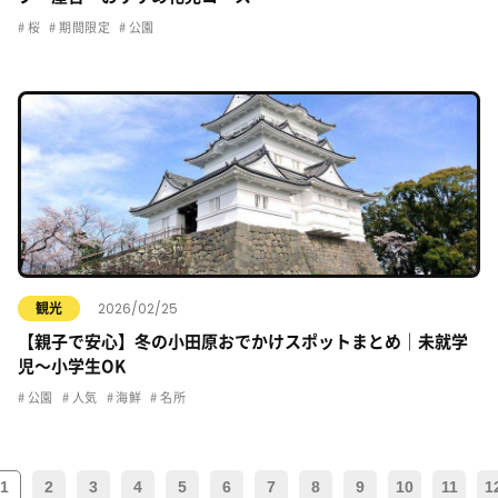
桜
期間限定
公園
2026/02/25
観光
【親子で安心】冬の小田原おでかけスポットまとめ｜未就学
児〜小学生OK
公園
人気
海鮮
名所
1
2
3
4
5
6
7
8
9
10
11
1