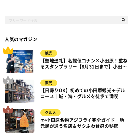
人気のマガジン
観光
【聖地巡礼】名探偵コナン×小田原！重ね
るスタンプラリー【8月31日まで】小田
原・箱根・湯河原
観光
【日帰りOK】初めての小田原観光モデル
コース｜城・海・グルメを徒歩で満喫
グルメ
🐟小田原名物アジフライ完全ガイド｜地
元民が通う名店＆サクふわ食感の秘密