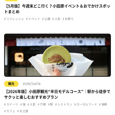
【5月版】今週末どこ行く？小田原イベント＆おでかけスポッ
トまとめ
リフレッシュ
イベント
公園
人気
お祭り
2026/04/19
観光
【2026年版】小田原観光“半日モデルコース”｜駅から徒歩で
サクッと楽しむおすすめプラン
スイーツ
海
人気
穴場
駅
レストラン
ローカルフード
海鮮
カフェ
お土産