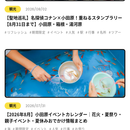
2026/08/02
観光
【聖地巡礼】名探偵コナン×小田原！重ねるスタンプラリー
【8月31日まで】小田原・箱根・湯河原
リフレッシュ
期間限定
イベント
人気
駅
行事
名所
ツアー
2026/07/31
観光
【2026年8月】小田原イベントカレンダー｜花火・夏祭り・
親子イベント・夏休みおでかけ情報まとめ
海
期間限定
イベント
人気
行事
お祭り