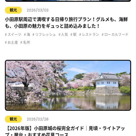
2026/03/03
観光
小田原駅周辺で満喫する日帰り旅行プラン！グルメも、海鮮
も、小田原の魅力をギュっと詰め込みました！
スイーツ
海
リフレッシュ
人気
駅
レストラン
ローカルフード
お土産
名所
2026/02/28
観光
【2026年版】小田原城の桜完全ガイド｜見頃・ライトアッ
プ・屋台・おすすめ花見コース