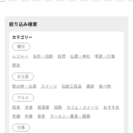
絞り込み検索
カテゴリー
観光
レジャー
名所・旧跡
自然
仏閣・神社
季節・行事
歴史
お土産
飲み物・お酒
スイーツ
伝統工芸品
雑貨
食べ物
グルメ
和食
洋食
居酒屋
話題
カフェ・スイーツ
おすすめ
老舗
中華
食堂
ラーメン・蕎麦・麺類
仕事