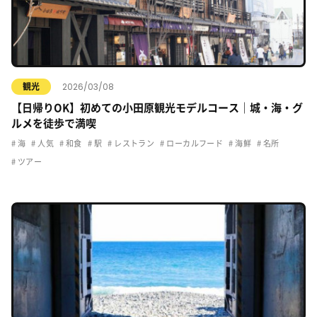
2026/03/08
観光
【日帰りOK】初めての小田原観光モデルコース｜城・海・グ
ルメを徒歩で満喫
海
人気
和食
駅
レストラン
ローカルフード
海鮮
名所
ツアー