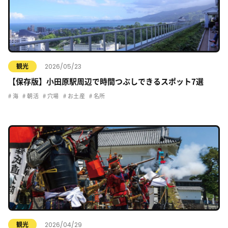
2026/05/23
観光
【保存版】小田原駅周辺で時間つぶしできるスポット7選
海
朝活
穴場
お土産
名所
2026/04/29
観光