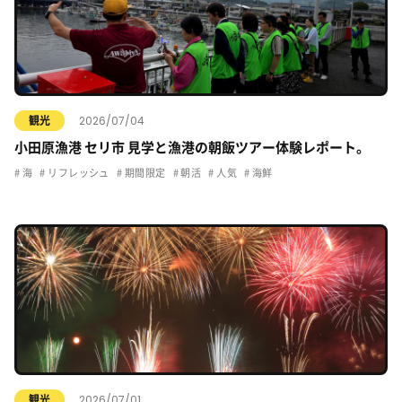
2026/07/04
観光
小田原漁港 セリ市 見学と漁港の朝飯ツアー体験レポート。
海
リフレッシュ
期間限定
朝活
人気
海鮮
2026/07/01
観光