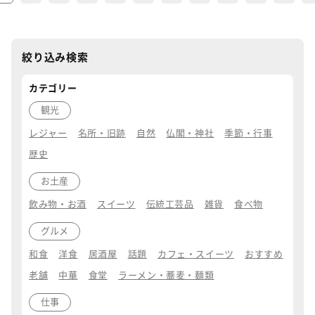
絞り込み検索
カテゴリー
観光
レジャー
名所・旧跡
自然
仏閣・神社
季節・行事
歴史
お土産
飲み物・お酒
スイーツ
伝統工芸品
雑貨
食べ物
グルメ
和食
洋食
居酒屋
話題
カフェ・スイーツ
おすすめ
老舗
中華
食堂
ラーメン・蕎麦・麺類
仕事