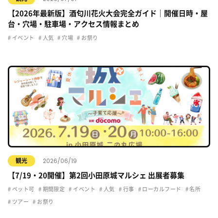
【2026年最新版】酒匂川花火大会完全ガイド｜開催日時・屋
台・穴場・駐車場・アクセス情報まとめ
イベント
人気
穴場
お祭り
2026/06/19
観光
【7/19・20開催】第2回小田原城マルシェ 出展者募集
ペット可
期間限定
イベント
人気
行事
ローカルフード
名所
ツアー
お祭り