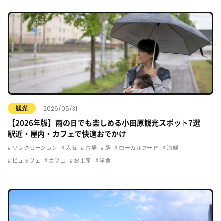
2026/05/31
観光
【2026年版】雨の日でも楽しめる小田原観光スポット7選｜
駅近・屋内・カフェで快適おでかけ
リラクゼーション
人気
穴場
駅
ローカルフード
海鮮
ビュッフェ
カフェ
お土産
洋食