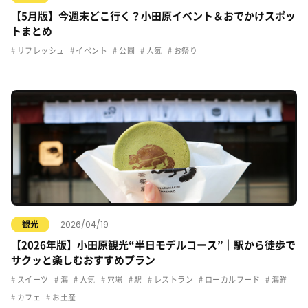
【5月版】今週末どこ行く？小田原イベント＆おでかけスポッ
トまとめ
リフレッシュ
イベント
公園
人気
お祭り
2026/04/19
観光
【2026年版】小田原観光“半日モデルコース”｜駅から徒歩で
サクッと楽しむおすすめプラン
スイーツ
海
人気
穴場
駅
レストラン
ローカルフード
海鮮
カフェ
お土産