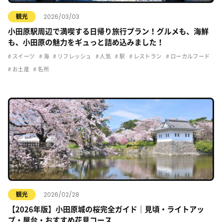
2026/03/03
観光
小田原駅周辺で満喫する日帰り旅行プラン！グルメも、海鮮
も、小田原の魅力をギュっと詰め込みました！
スイーツ
海
リフレッシュ
人気
駅
レストラン
ローカルフード
お土産
名所
2026/02/28
観光
【2026年版】小田原城の桜完全ガイド｜見頃・ライトアッ
プ・屋台・おすすめ花見コース