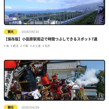
2026/05/23
観光
【保存版】小田原駅周辺で時間つぶしできるスポット7選
海
朝活
穴場
お土産
名所
2026/04/29
観光