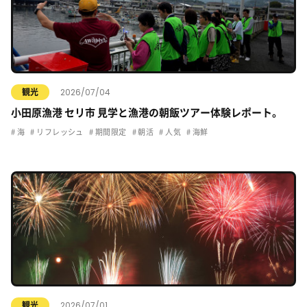
2026/07/04
観光
小田原漁港 セリ市 見学と漁港の朝飯ツアー体験レポート。
海
リフレッシュ
期間限定
朝活
人気
海鮮
2026/07/01
観光