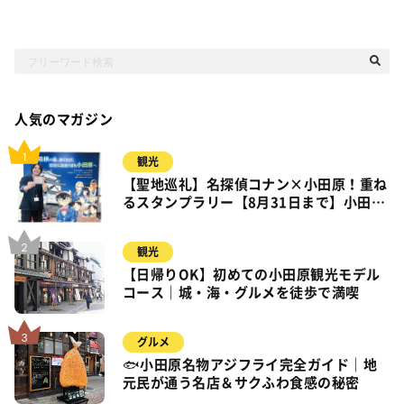
人気のマガジン
観光
【聖地巡礼】名探偵コナン×小田原！重ね
るスタンプラリー【8月31日まで】小田
原・箱根・湯河原
観光
【日帰りOK】初めての小田原観光モデル
コース｜城・海・グルメを徒歩で満喫
グルメ
🐟小田原名物アジフライ完全ガイド｜地
元民が通う名店＆サクふわ食感の秘密