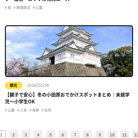
桜
期間限定
公園
2026/02/25
観光
【親子で安心】冬の小田原おでかけスポットまとめ｜未就学
児〜小学生OK
公園
人気
海鮮
名所
1
2
3
4
5
6
7
8
9
10
11
1