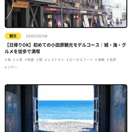
2026/03/08
観光
【日帰りOK】初めての小田原観光モデルコース｜城・海・グ
ルメを徒歩で満喫
海
人気
和食
駅
レストラン
ローカルフード
海鮮
名所
ツアー