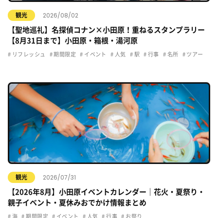
2026/08/02
観光
【聖地巡礼】名探偵コナン×小田原！重ねるスタンプラリー
【8月31日まで】小田原・箱根・湯河原
リフレッシュ
期間限定
イベント
人気
駅
行事
名所
ツアー
2026/07/31
観光
【2026年8月】小田原イベントカレンダー｜花火・夏祭り・
親子イベント・夏休みおでかけ情報まとめ
海
期間限定
イベント
人気
行事
お祭り