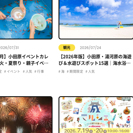
2026/07/31
2026/07/24
観光
年8月】小田原イベントカレ
【2026年版】小田原・湯河原の海遊
火・夏祭り・親子イベン
び＆水遊びスポット15選｜海水浴・
おでかけ情報まとめ
プール・子ども向け完全ガイド
定
イベント
人気
行事
海
期間限定
人気