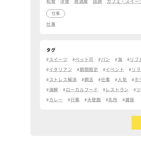
和食
洋食
居酒屋
話題
カフェ・スイー
仕事
仕事
タグ
スイーツ
ペット可
パン
海
リフ
イタリアン
期間限定
イベント
リラ
ストレス解消
朝活
仕事
人気
ホ
海鮮
ローカルフード
レストラン
ツ
カレー
行事
大使館
名所
雑貨