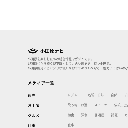
小田原を楽しむための総合情報マガジンです。
戦国時代から続く城下町として、古い歴史を、持つ小田原。
小田原観光にピッタリな場所やおすすめグルメなど、魅力いっぱいの
メディア一覧
レジャー
名所・旧跡
自然
仏
観光
飲み物・お酒
スイーツ
伝統工芸
お土産
和食
洋食
居酒屋
話題
カ
グルメ
仕事
仕事