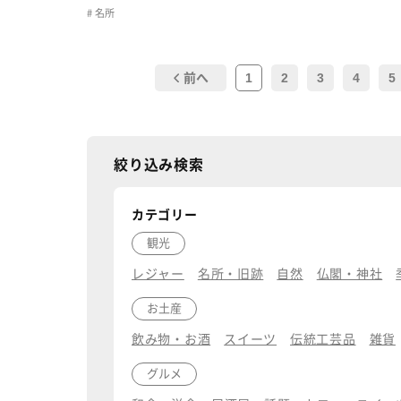
名所
1
2
3
4
5
前へ
絞り込み検索
カテゴリー
観光
レジャー
名所・旧跡
自然
仏閣・神社
お土産
飲み物・お酒
スイーツ
伝統工芸品
雑貨
グルメ