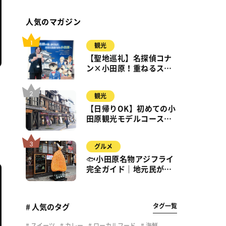
人気のマガジン
観光
【聖地巡礼】名探偵コナ
ン×小田原！重ねるスタ
ンプラリー【8月31日ま
で】小田原・箱根・湯河
観光
原
【日帰りOK】初めての小
田原観光モデルコース｜
城・海・グルメを徒歩で
満喫
グルメ
🐟小田原名物アジフライ
完全ガイド｜地元民が通
う名店＆サクふわ食感の
秘密
タグ一覧
# 人気のタグ
スイーツ
カレー
ローカルフード
海鮮