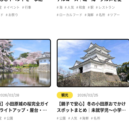
で満喫
定
イベント
行事
海
人気
和食
駅
レストラン
ード
お祭り
ローカルフード
海鮮
名所
ツアー
2026/02/28
2026/02/25
観光
年版】小田原城の桜完全ガイ
【親子で安心】冬の小田原おでかけ
ライトアップ・屋台・お
スポットまとめ｜未就学児〜小学生
コース
K
定
公園
公園
人気
海鮮
名所