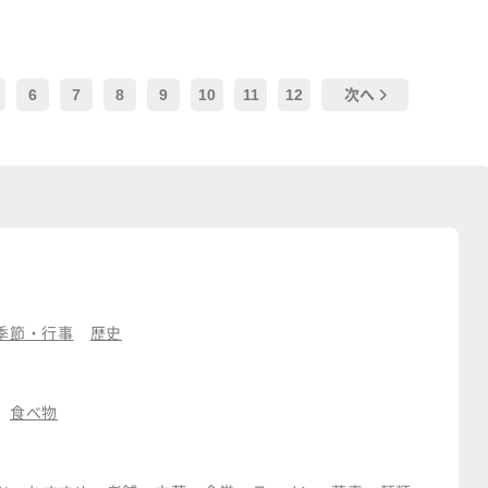
6
7
8
9
10
11
12
次へ
季節・行事
歴史
食べ物