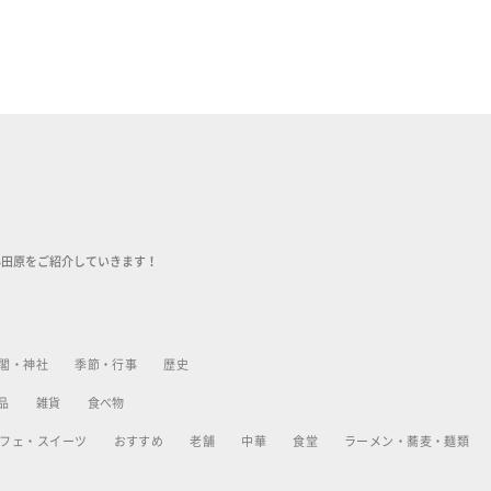
小田原をご紹介していきます！
閣・神社
季節・行事
歴史
品
雑貨
食べ物
フェ・スイーツ
おすすめ
老舗
中華
食堂
ラーメン・蕎麦・麺類