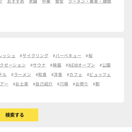
ツ
おすすめ
老舗
中華
食堂
ラーメン・蕎麦・麺類
レッシュ
サイクリング
バーベキュー
桜
クゼーション
サウナ
映画
NEWオープン
公園
テル
ラーメン
和食
洋食
カフェ
ビュッフェ
アー
お土産
自己紹介
穴場
お祭り
駅