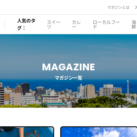
マガジンとは
人気のタ
スイー
カレ
ローカルフー
海
ツ
ー
ド
鮮
グ：
MAGAZINE
マガジン一覧