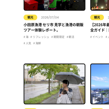
2026/07/04
観光
観光
小田原漁港 セリ市 見学と漁港の朝飯
【2026
ツアー体験レポート。
全ガイド｜
駐車場・ア
海
リフレッシュ
期間限定
朝活
イベント
人気
海鮮