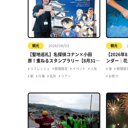
2026/08/02
観光
観光
【聖地巡礼】名探偵コナン×小田
【2026
原！重ねるスタンプラリー【8月31日
ンダー｜花
まで】小田原・箱根・湯河原
ト・夏休み
リフレッシュ
期間限定
イベント
人気
海
期間限
駅
行事
名所
ツアー
お祭り