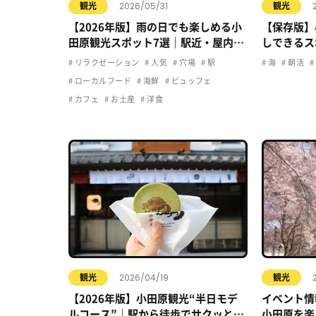
2026/05/31
観光
観光
【2026年版】雨の日でも楽しめる小
【保存版】
田原観光スポット7選｜駅近・屋内・
しできるス
カフェで快適おでかけ
リラクゼーション
人気
穴場
駅
海
朝活
ローカルフード
海鮮
ビュッフェ
カフェ
お土産
洋食
2026/04/19
観光
観光
【2026年版】小田原観光“半日モデ
イベント情
ルコース”｜駅から徒歩でサクッと楽
小田原を楽