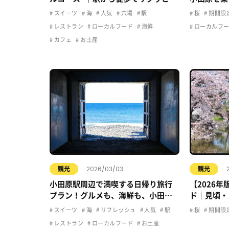
しむおすすめプラン
介！
スイーツ
海
人気
穴場
駅
桜
期間限
レストラン
ローカルフード
海鮮
ローカルフ
カフェ
お土産
2026/03/03
観光
観光
小田原駅周辺で満喫する日帰り旅行
【2026
プラン！グルメも、海鮮も、小田原
ド｜見頃・
の魅力をギュっと詰め込みました！
すすめ花見
スイーツ
海
リフレッシュ
人気
駅
桜
期間限
レストラン
ローカルフード
お土産