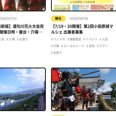
2026/07/01
2026/06/19
観光
年最新版】酒匂川花火大会完
【7/19・20開催】第2回小田原城マ
開催日時・屋台・穴場・
ルシェ 出展者募集
クセス情報まとめ
人気
穴場
お祭り
ペット可
期間限定
イベント
人気
行事
ローカルフード
名所
ツアー
お祭り