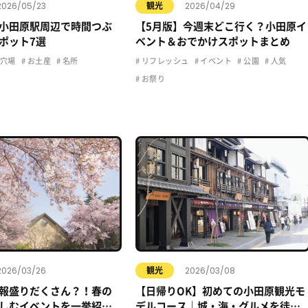
2026/05/23
2026/04/29
観光
小田原駅周辺で時間つぶ
【5月版】今週末どこ行く？小田原イ
ポット7選
ベント＆おでかけスポットまとめ
穴場
お土産
名所
リフレッシュ
イベント
公園
人気
お祭り
2026/03/26
2026/03/08
観光
報盛りだくさん？！春の
【日帰りOK】初めての小田原観光モ
しむイベントを一挙紹
デルコース｜城・海・グルメを徒歩