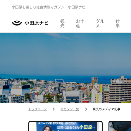
小田原を楽しむ総合情報マガジン｜小田原ナビ
観
お土
グル
仕
光
産
メ
事
トップページ
マガジン一覧
観光のメディア記事