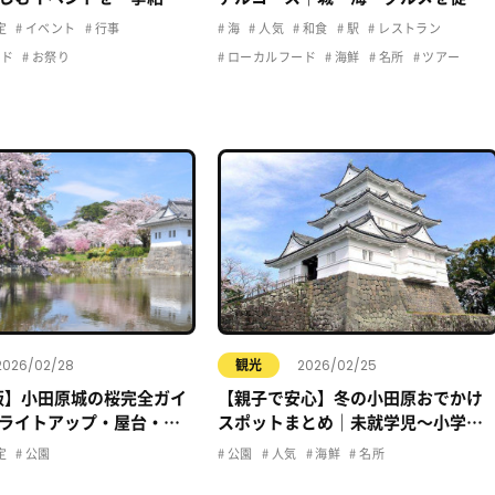
で満喫
定
イベント
行事
海
人気
和食
駅
レストラン
ード
お祭り
ローカルフード
海鮮
名所
ツアー
2026/02/28
2026/02/25
観光
年版】小田原城の桜完全ガイ
【親子で安心】冬の小田原おでかけ
ライトアップ・屋台・お
スポットまとめ｜未就学児〜小学生
コース
K
定
公園
公園
人気
海鮮
名所