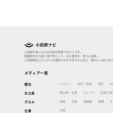
小田原を楽しむための総合情報マガジンです。
戦国時代から続く城下町として、古い歴史を、持つ小田原。
小田原観光にピッタリな場所やおすすめグルメなど、魅力いっぱいの
メディア一覧
レジャー
名所・旧跡
自然
仏
観光
飲み物・お酒
スイーツ
伝統工芸
お土産
和食
洋食
居酒屋
話題
カ
グルメ
仕事
仕事