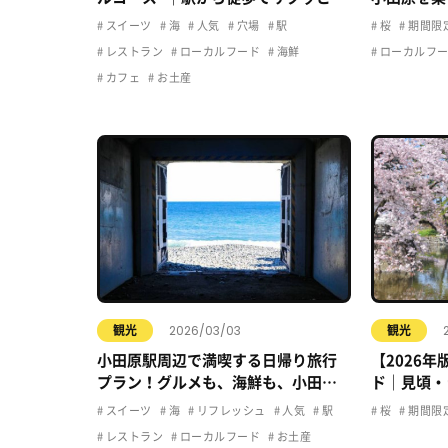
しむおすすめプラン
介！
スイーツ
海
人気
穴場
駅
桜
期間限
レストラン
ローカルフード
海鮮
ローカルフ
カフェ
お土産
2026/03/03
観光
観光
小田原駅周辺で満喫する日帰り旅行
【2026
プラン！グルメも、海鮮も、小田原
ド｜見頃・
の魅力をギュっと詰め込みました！
すすめ花見
スイーツ
海
リフレッシュ
人気
駅
桜
期間限
レストラン
ローカルフード
お土産