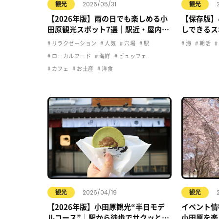
2026/05/31
観光
観光
【2026年版】雨の日でも楽しめる小
【保存版】
田原観光スポット7選｜駅近・屋内・
しできるス
カフェで快適おでかけ
リラクゼーション
人気
穴場
駅
海
朝活
ローカルフード
海鮮
ビュッフェ
カフェ
お土産
洋食
2026/04/19
観光
観光
【2026年版】小田原観光“半日モデ
イベント情
ルコース”｜駅から徒歩でサクッと楽
小田原を楽