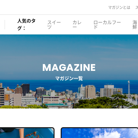
マガジンとは
人気のタ
スイー
カレ
ローカルフー
海
ツ
ー
ド
鮮
グ：
MAGAZINE
マガジン一覧