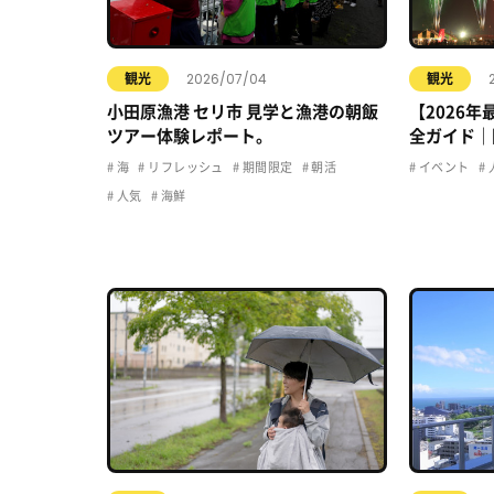
2026/07/04
観光
観光
小田原漁港 セリ市 見学と漁港の朝飯
【2026
ツアー体験レポート。
全ガイド｜
駐車場・ア
海
リフレッシュ
期間限定
朝活
イベント
人気
海鮮