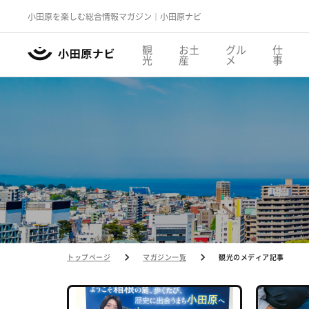
小田原を楽しむ総合情報マガジン｜小田原ナビ
観
お土
グル
仕
光
産
メ
事
トップページ
マガジン一覧
観光のメディア記事