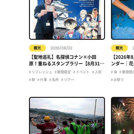
2026/08/02
観光
観光
【聖地巡礼】名探偵コナン×小田
【2026
原！重ねるスタンプラリー【8月31日
ンダー｜花
まで】小田原・箱根・湯河原
ト・夏休み
リフレッシュ
期間限定
イベント
人気
海
期間限
駅
行事
名所
ツアー
お祭り