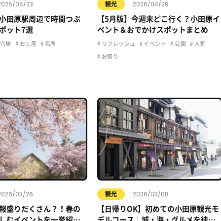
2026/05/23
2026/04/29
観光
小田原駅周辺で時間つぶ
【5月版】今週末どこ行く？小田原イ
ポット7選
ベント＆おでかけスポットまとめ
穴場
お土産
名所
リフレッシュ
イベント
公園
人気
お祭り
2026/03/26
2026/03/08
観光
報盛りだくさん？！春の
【日帰りOK】初めての小田原観光モ
しむイベントを一挙紹
デルコース｜城・海・グルメを徒歩