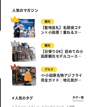
人気のマガジン
観光
【聖地巡礼】名探偵コナ
ン×小田原！重ねるスタ
ンプラリー【8月31日ま
で】小田原・箱根・湯河
観光
原
【日帰りOK】初めての小
田原観光モデルコース｜
城・海・グルメを徒歩で
満喫
グルメ
🐟小田原名物アジフライ
完全ガイド｜地元民が通
う名店＆サクふわ食感の
秘密
タグ一覧
# 人気のタグ
スイーツ
カレー
ローカルフード
海鮮