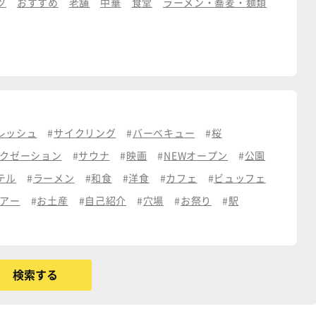
ツ
おすすめ
老舗
中華
食堂
ラーメン・蕎麦・麺類
レッシュ
サイクリング
バーベキュー
桜
クゼーション
サウナ
映画
NEWオープン
公園
テル
ラーメン
和食
洋食
カフェ
ビュッフェ
アー
お土産
自己紹介
穴場
お祭り
駅