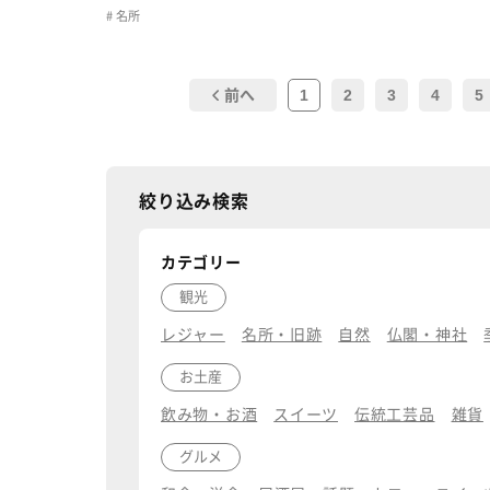
名所
1
2
3
4
5
前へ
絞り込み検索
カテゴリー
観光
レジャー
名所・旧跡
自然
仏閣・神社
お土産
飲み物・お酒
スイーツ
伝統工芸品
雑貨
グルメ