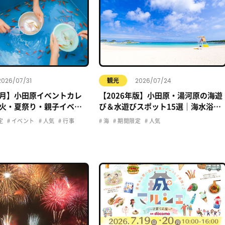
2026/07/31
2026/07/24
観光
年8月】小田原イベントカレ
【2026年版】小田原・湯河原の海遊
火・夏祭り・親子イベン
び＆水遊びスポット15選｜海水浴・
おでかけ情報まとめ
プール・子ども向け完全ガイド
定
イベント
人気
行事
海
期間限定
人気