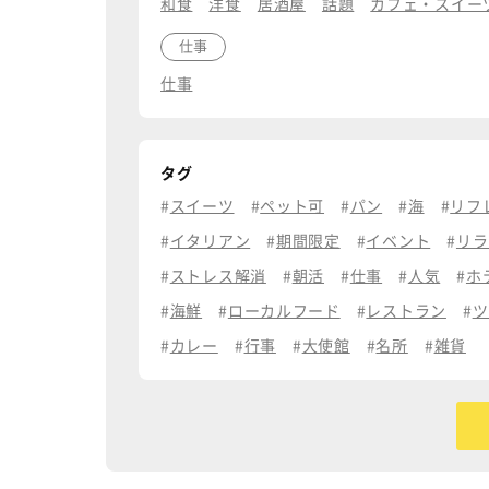
和食
洋食
居酒屋
話題
カフェ・スイー
仕事
仕事
タグ
スイーツ
ペット可
パン
海
リフ
イタリアン
期間限定
イベント
リラ
ストレス解消
朝活
仕事
人気
ホ
海鮮
ローカルフード
レストラン
ツ
カレー
行事
大使館
名所
雑貨