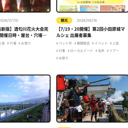
2026/07/01
2026/06/19
観光
年最新版】酒匂川花火大会完
【7/19・20開催】第2回小田原城マ
開催日時・屋台・穴場・
ルシェ 出展者募集
クセス情報まとめ
人気
穴場
お祭り
ペット可
期間限定
イベント
人気
行事
ローカルフード
名所
ツアー
お祭り