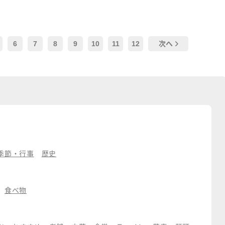
6
7
8
9
10
11
12
次へ
季節・行事
歴史
食べ物