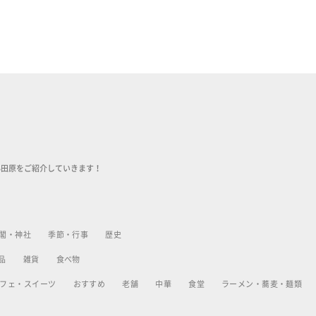
小田原をご紹介していきます！
閣・神社
季節・行事
歴史
品
雑貨
食べ物
フェ・スイーツ
おすすめ
老舗
中華
食堂
ラーメン・蕎麦・麺類