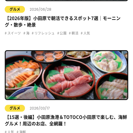
2026/06/28
グルメ
【2026年版】小田原で朝活できるスポット7選｜モーニン
グ・散歩・絶景
スイーツ
海
リフレッシュ
公園
朝活
人気
2026/03/17
グルメ
【15選・後編】小田原漁港＆TOTOCO小田原で楽しむ、海鮮
グルメ！周辺のお店、全網羅！
人気
海鮮