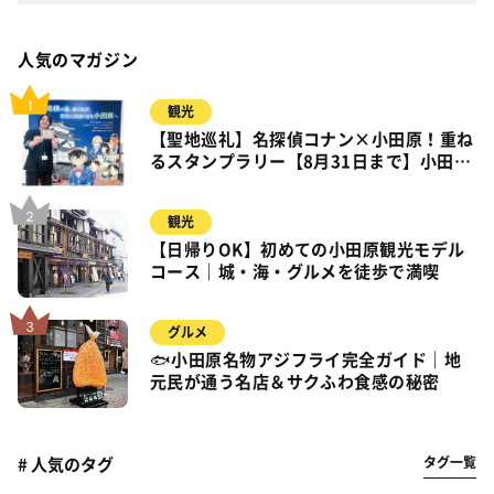
人気のマガジン
観光
【聖地巡礼】名探偵コナン×小田原！重ね
るスタンプラリー【8月31日まで】小田
原・箱根・湯河原
観光
【日帰りOK】初めての小田原観光モデル
コース｜城・海・グルメを徒歩で満喫
グルメ
🐟小田原名物アジフライ完全ガイド｜地
元民が通う名店＆サクふわ食感の秘密
タグ一覧
# 人気のタグ