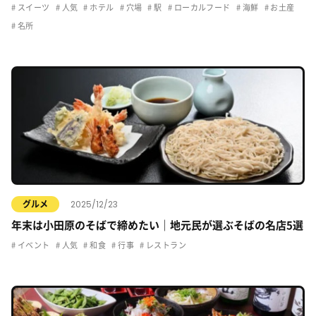
スイーツ
人気
ホテル
穴場
駅
ローカルフード
海鮮
お土産
名所
2025/12/23
グルメ
年末は小田原のそばで締めたい｜地元民が選ぶそばの名店5選
イベント
人気
和食
行事
レストラン