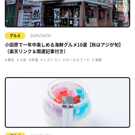
2025/09/01
グルメ
小田原で一年中楽しめる海鮮グルメ10選【秋はアジが旬】
（楽天リンク＆関連記事付き）
朝活
人気
和食
レストラン
ローカルフード
海鮮