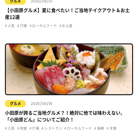
2025/06/01
グルメ
【小田原グルメ】夏に食べたい！ご当地テイクアウト＆お土
産12選
人気
穴場
ローカルフード
お土産
2025/05/15
グルメ
小田原が誇るご当地グルメ？！絶対に他では味わえない、
「小田原どん」についてご紹介！
人気
和食
穴場
レストラン
ローカルフード
海鮮
洋食