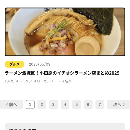
2025/05/09
グルメ
ラーメン激戦区！小田原のイチオシラーメン店まとめ2025
人気
ラーメン
ローカルフード
名所
1
2
3
4
5
6
7
前へ
次へ