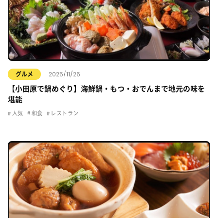
2025/11/26
グルメ
【小田原で鍋めぐり】海鮮鍋・もつ・おでんまで地元の味を
堪能
人気
和食
レストラン