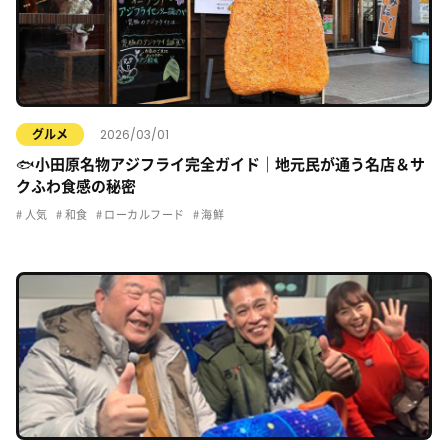
2026/03/01
グルメ
🐟小田原名物アジフライ完全ガイド｜地元民が通う名店＆サ
クふわ食感の秘密
人気
和食
ローカルフード
海鮮