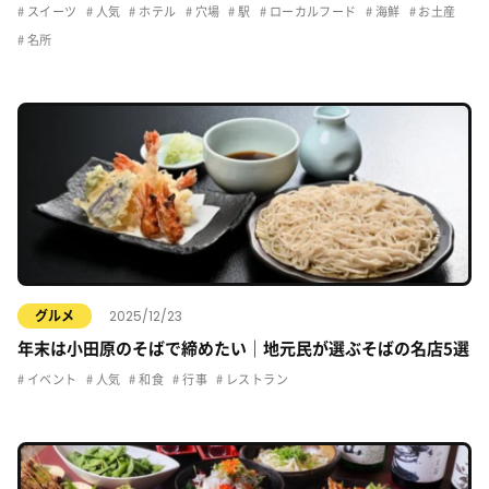
スイーツ
人気
ホテル
穴場
駅
ローカルフード
海鮮
お土産
名所
2025/12/23
グルメ
年末は小田原のそばで締めたい｜地元民が選ぶそばの名店5選
イベント
人気
和食
行事
レストラン