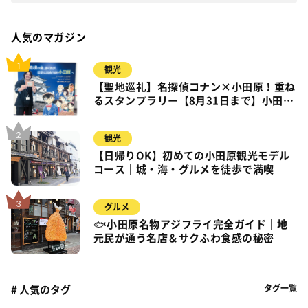
人気のマガジン
観光
【聖地巡礼】名探偵コナン×小田原！重ね
るスタンプラリー【8月31日まで】小田
原・箱根・湯河原
観光
【日帰りOK】初めての小田原観光モデル
コース｜城・海・グルメを徒歩で満喫
グルメ
🐟小田原名物アジフライ完全ガイド｜地
元民が通う名店＆サクふわ食感の秘密
タグ一覧
# 人気のタグ