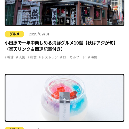
2025/09/01
グルメ
小田原で一年中楽しめる海鮮グルメ10選【秋はアジが旬】
（楽天リンク＆関連記事付き）
朝活
人気
和食
レストラン
ローカルフード
海鮮