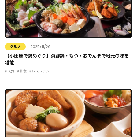
2025/11/26
グルメ
【小田原で鍋めぐり】海鮮鍋・もつ・おでんまで地元の味を
堪能
人気
和食
レストラン