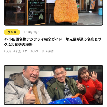
2026/03/01
グルメ
🐟小田原名物アジフライ完全ガイド｜地元民が通う名店＆サ
クふわ食感の秘密
人気
和食
ローカルフード
海鮮