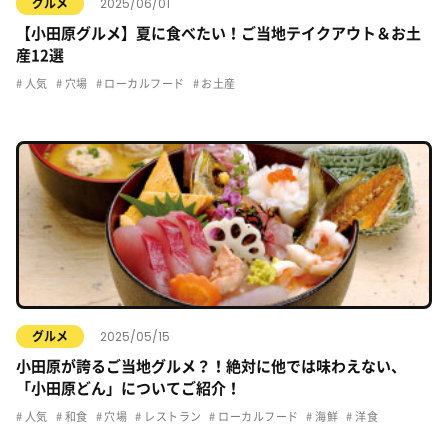
2025/06/01
グルメ
【小田原グルメ】夏に食べたい！ご当地テイクアウト＆お土
産12選
人気
穴場
ローカルフード
お土産
2025/05/15
グルメ
小田原が誇るご当地グルメ？！絶対に他では味わえない、
「小田原どん」についてご紹介！
人気
和食
穴場
レストラン
ローカルフード
海鮮
洋食