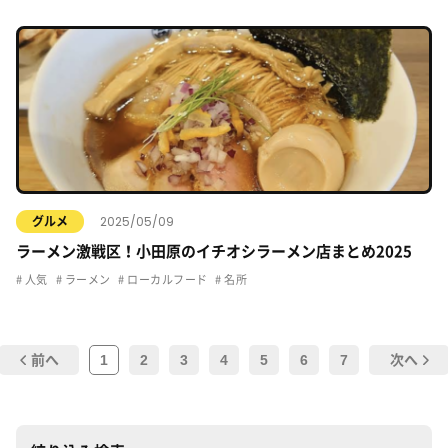
2025/05/09
グルメ
ラーメン激戦区！小田原のイチオシラーメン店まとめ2025
人気
ラーメン
ローカルフード
名所
1
2
3
4
5
6
7
前へ
次へ