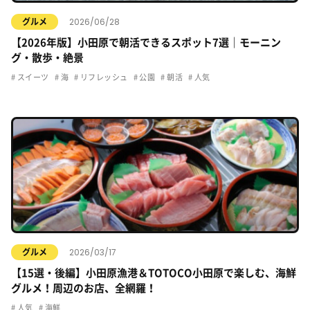
2026/06/28
グルメ
【2026年版】小田原で朝活できるスポット7選｜モーニン
グ・散歩・絶景
スイーツ
海
リフレッシュ
公園
朝活
人気
2026/03/17
グルメ
【15選・後編】小田原漁港＆TOTOCO小田原で楽しむ、海鮮
グルメ！周辺のお店、全網羅！
人気
海鮮