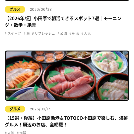
2026/06/28
グルメ
【2026年版】小田原で朝活できるスポット7選｜モーニン
グ・散歩・絶景
スイーツ
海
リフレッシュ
公園
朝活
人気
2026/03/17
グルメ
【15選・後編】小田原漁港＆TOTOCO小田原で楽しむ、海鮮
グルメ！周辺のお店、全網羅！
人気
海鮮