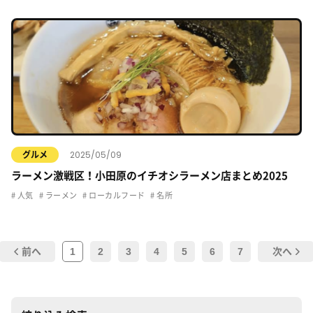
2025/05/09
グルメ
ラーメン激戦区！小田原のイチオシラーメン店まとめ2025
人気
ラーメン
ローカルフード
名所
1
2
3
4
5
6
7
前へ
次へ