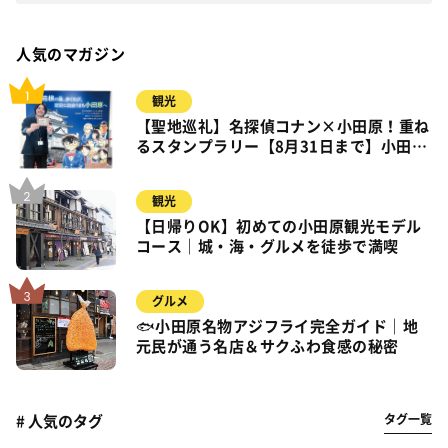
人気のマガジン
観光
【聖地巡礼】名探偵コナン×小田原！重ね
るスタンプラリー【8月31日まで】小田
原・箱根・湯河原
観光
【日帰りOK】初めての小田原観光モデル
コース｜城・海・グルメを徒歩で満喫
グルメ
🐟小田原名物アジフライ完全ガイド｜地
元民が通う名店＆サクふわ食感の秘密
タグ一覧
# 人気のタグ