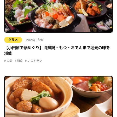
2025/11/26
グルメ
【小田原で鍋めぐり】海鮮鍋・もつ・おでんまで地元の味を
堪能
人気
和食
レストラン