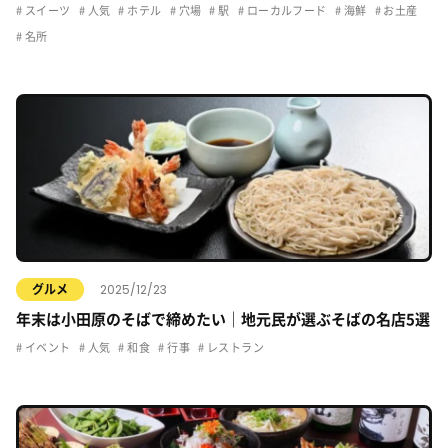
スイーツ
人気
ホテル
穴場
駅
ローカルフード
海鮮
お土産
名所
2025/12/23
グルメ
年末は小田原のそばで締めたい｜地元民が選ぶそばの名店5選
イベント
人気
和食
行事
レストラン