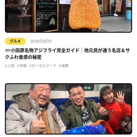
2026/03/01
グルメ
🐟小田原名物アジフライ完全ガイド｜地元民が通う名店＆サ
クふわ食感の秘密
人気
和食
ローカルフード
海鮮