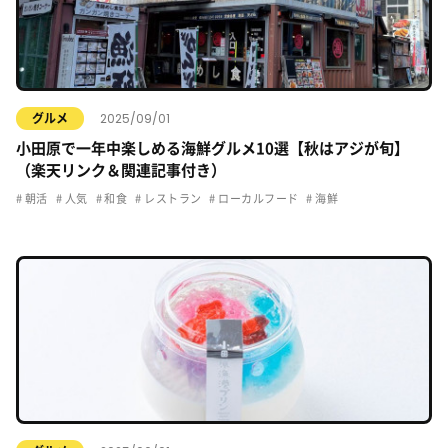
2025/09/01
グルメ
小田原で一年中楽しめる海鮮グルメ10選【秋はアジが旬】
（楽天リンク＆関連記事付き）
朝活
人気
和食
レストラン
ローカルフード
海鮮