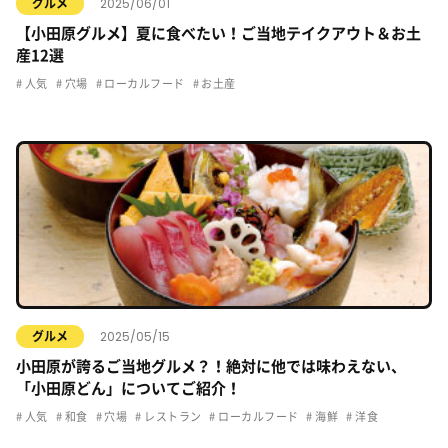
2025/06/01
グルメ
【小田原グルメ】夏に食べたい！ご当地テイクアウト＆お土
産12選
人気
穴場
ローカルフード
お土産
2025/05/15
グルメ
小田原が誇るご当地グルメ？！絶対に他では味わえない、
「小田原どん」についてご紹介！
人気
和食
穴場
レストラン
ローカルフード
海鮮
洋食