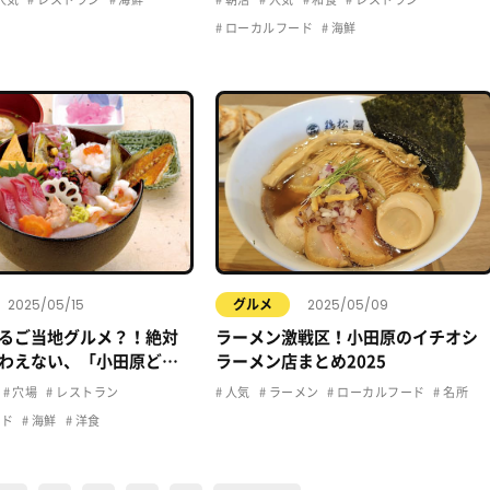
ローカルフード
海鮮
2025/05/15
2025/05/09
グルメ
るご当地グルメ？！絶対
ラーメン激戦区！小田原のイチオシ
わえない、「小田原ど
ラーメン店まとめ2025
てご紹介！
穴場
レストラン
人気
ラーメン
ローカルフード
名所
ード
海鮮
洋食