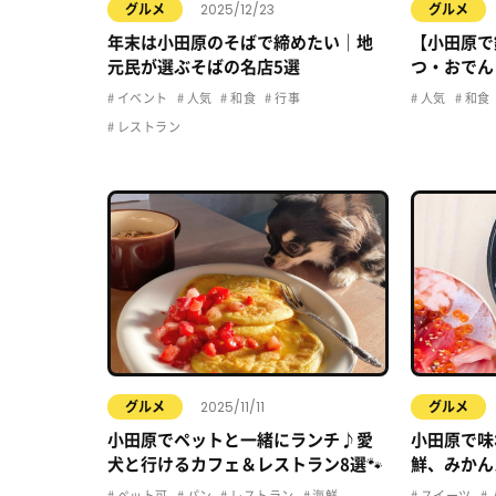
2025/12/23
グルメ
グルメ
年末は小田原のそばで締めたい｜地
【小田原で
元民が選ぶそばの名店5選
つ・おでん
イベント
人気
和食
行事
人気
和食
レストラン
2025/11/11
グルメ
グルメ
小田原でペットと一緒にランチ♪愛
小田原で味
犬と行けるカフェ＆レストラン8選🐾
鮮、みかん
ルメ5選
ペット可
パン
レストラン
海鮮
スイーツ