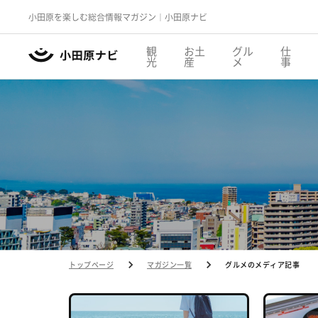
小田原を楽しむ総合情報マガジン｜小田原ナビ
観
お土
グル
仕
光
産
メ
事
トップページ
マガジン一覧
グルメのメディア記事