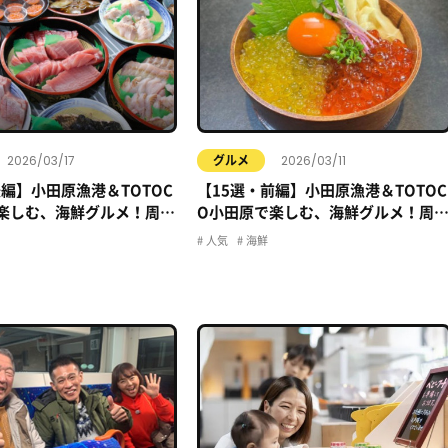
2026/03/17
2026/03/11
グルメ
後編】小田原漁港＆TOTOC
【15選・前編】小田原漁港＆TOTOC
楽しむ、海鮮グルメ！周辺
O小田原で楽しむ、海鮮グルメ！周
網羅！
のお店、全網羅！
人気
海鮮