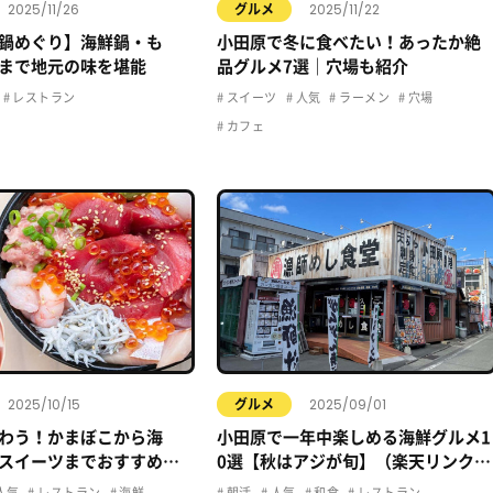
2025/11/26
2025/11/22
グルメ
鍋めぐり】海鮮鍋・も
小田原で冬に食べたい！あったか絶
まで地元の味を堪能
品グルメ7選｜穴場も紹介
レストラン
スイーツ
人気
ラーメン
穴場
カフェ
2025/10/15
2025/09/01
グルメ
わう！かまぼこから海
小田原で一年中楽しめる海鮮グルメ1
スイーツまでおすすめグ
0選【秋はアジが旬】（楽天リンク＆
関連記事付き）
人気
レストラン
海鮮
朝活
人気
和食
レストラン