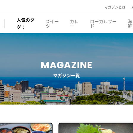
マガジンとは
人気のタ
スイー
カレ
ローカルフー
海
ツ
ー
ド
鮮
グ：
MAGAZINE
マガジン一覧