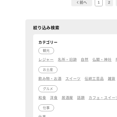
1
2
前へ
絞り込み検索
カテゴリー
観光
レジャー
名所・旧跡
自然
仏閣・神社
お土産
飲み物・お酒
スイーツ
伝統工芸品
雑貨
グルメ
和食
洋食
居酒屋
話題
カフェ・スイー
仕事
仕事