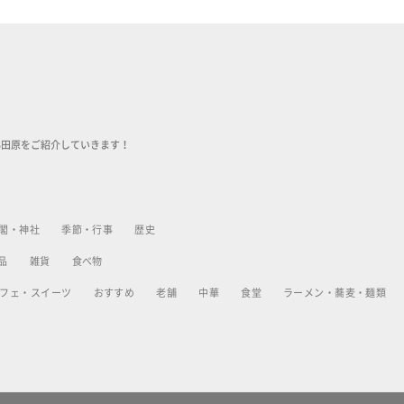
小田原をご紹介していきます！
閣・神社
季節・行事
歴史
品
雑貨
食べ物
フェ・スイーツ
おすすめ
老舗
中華
食堂
ラーメン・蕎麦・麺類