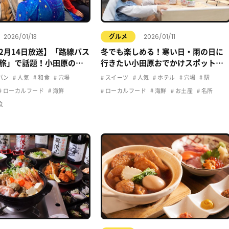
2026/01/13
2026/01/11
グルメ
12月14日放送】「路線バス
冬でも楽しめる！寒い日・雨の日に
旅」で話題！小田原の立
行きたい小田原おでかけスポットま
メ
とめ
パン
人気
和食
穴場
スイーツ
人気
ホテル
穴場
駅
ローカルフード
海鮮
ローカルフード
海鮮
お土産
名所
食