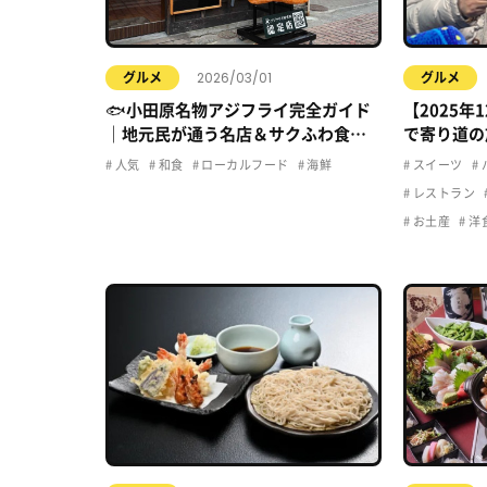
2026/03/01
グルメ
グルメ
🐟小田原名物アジフライ完全ガイド
【2025年
｜地元民が通う名店＆サクふわ食感
で寄り道の
の秘密
ち寄りグル
人気
和食
ローカルフード
海鮮
スイーツ
レストラン
お土産
洋