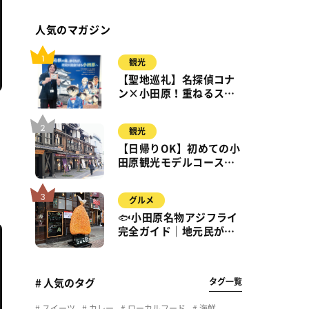
人気のマガジン
観光
【聖地巡礼】名探偵コナ
ン×小田原！重ねるスタ
ンプラリー【8月31日ま
で】小田原・箱根・湯河
観光
原
辺
【日帰りOK】初めての小
田原観光モデルコース｜
城・海・グルメを徒歩で
満喫
グルメ
🐟小田原名物アジフライ
完全ガイド｜地元民が通
う名店＆サクふわ食感の
秘密
タグ一覧
# 人気のタグ
スイーツ
カレー
ローカルフード
海鮮