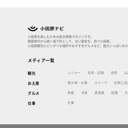
小田原を楽しむための総合情報マガジンです。
戦国時代から続く城下町として、古い歴史を、持つ小田原。
小田原観光にピッタリな場所やおすすめグルメなど、魅力いっぱいの
メディア一覧
レジャー
名所・旧跡
自然
仏
観光
飲み物・お酒
スイーツ
伝統工芸
お土産
和食
洋食
居酒屋
話題
カ
グルメ
仕事
仕事