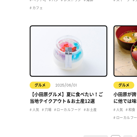
カフェ
2025/06/01
グルメ
グルメ
【小田原グルメ】夏に食べたい！ご
小田原が誇
当地テイクアウト＆お土産12選
に他では味
ん」につい
人気
穴場
ローカルフード
お土産
人気
和食
ローカルフ