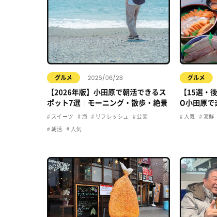
2026/06/28
グルメ
グルメ
【2026年版】小田原で朝活できるス
【15選・
ポット7選｜モーニング・散歩・絶景
O小田原で
のお店、全
スイーツ
海
リフレッシュ
公園
人気
海鮮
朝活
人気