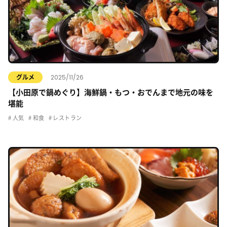
2025/11/26
グルメ
【小田原で鍋めぐり】海鮮鍋・もつ・おでんまで地元の味を
堪能
人気
和食
レストラン