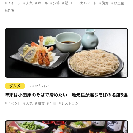
スイーツ
人気
ホテル
穴場
駅
ローカルフード
海鮮
お土産
名所
2025/12/23
グルメ
年末は小田原のそばで締めたい｜地元民が選ぶそばの名店5選
イベント
人気
和食
行事
レストラン