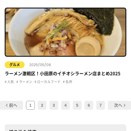
2025/05/09
グルメ
ラーメン激戦区！小田原のイチオシラーメン店まとめ2025
人気
ラーメン
ローカルフード
名所
1
2
3
4
5
6
7
前へ
次へ