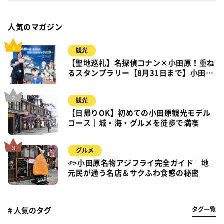
人気のマガジン
観光
【聖地巡礼】名探偵コナン×小田原！重ね
るスタンプラリー【8月31日まで】小田
原・箱根・湯河原
観光
【日帰りOK】初めての小田原観光モデル
コース｜城・海・グルメを徒歩で満喫
グルメ
🐟小田原名物アジフライ完全ガイド｜地
元民が通う名店＆サクふわ食感の秘密
タグ一覧
# 人気のタグ