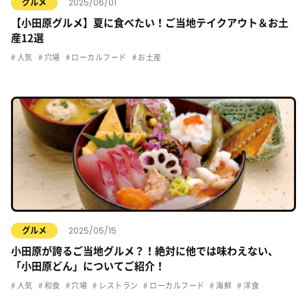
2025/06/01
グルメ
【小田原グルメ】夏に食べたい！ご当地テイクアウト＆お土
産12選
人気
穴場
ローカルフード
お土産
2025/05/15
グルメ
小田原が誇るご当地グルメ？！絶対に他では味わえない、
「小田原どん」についてご紹介！
人気
和食
穴場
レストラン
ローカルフード
海鮮
洋食