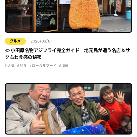
2026/03/01
グルメ
🐟小田原名物アジフライ完全ガイド｜地元民が通う名店＆サ
クふわ食感の秘密
人気
和食
ローカルフード
海鮮