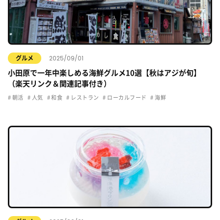
2025/09/01
グルメ
小田原で一年中楽しめる海鮮グルメ10選【秋はアジが旬】
（楽天リンク＆関連記事付き）
朝活
人気
和食
レストラン
ローカルフード
海鮮