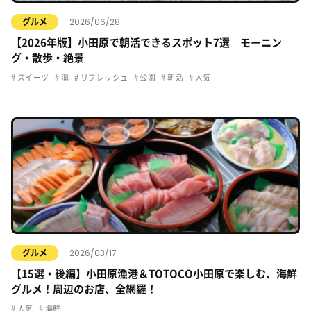
2026/06/28
グルメ
【2026年版】小田原で朝活できるスポット7選｜モーニン
グ・散歩・絶景
スイーツ
海
リフレッシュ
公園
朝活
人気
2026/03/17
グルメ
【15選・後編】小田原漁港＆TOTOCO小田原で楽しむ、海鮮
グルメ！周辺のお店、全網羅！
人気
海鮮