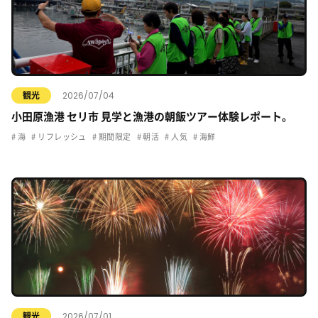
2026/07/04
観光
小田原漁港 セリ市 見学と漁港の朝飯ツアー体験レポート。
海
リフレッシュ
期間限定
朝活
人気
海鮮
2026/07/01
観光