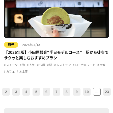
2026/04/19
観光
【2026年版】小田原観光“半日モデルコース”｜駅から徒歩で
サクッと楽しむおすすめプラン
スイーツ
海
人気
穴場
駅
レストラン
ローカルフード
海鮮
カフェ
お土産
2
3
4
5
6
7
8
9
10
...
23