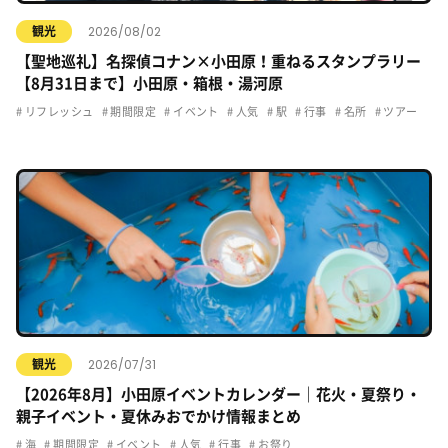
2026/08/02
観光
【聖地巡礼】名探偵コナン×小田原！重ねるスタンプラリー
【8月31日まで】小田原・箱根・湯河原
リフレッシュ
期間限定
イベント
人気
駅
行事
名所
ツアー
2026/07/31
観光
【2026年8月】小田原イベントカレンダー｜花火・夏祭り・
親子イベント・夏休みおでかけ情報まとめ
海
期間限定
イベント
人気
行事
お祭り