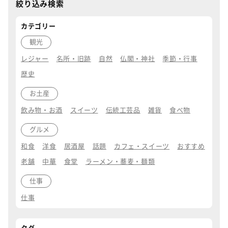
絞り込み検索
カテゴリー
観光
レジャー
名所・旧跡
自然
仏閣・神社
季節・行事
歴史
お土産
飲み物・お酒
スイーツ
伝統工芸品
雑貨
食べ物
グルメ
和食
洋食
居酒屋
話題
カフェ・スイーツ
おすすめ
老舗
中華
食堂
ラーメン・蕎麦・麺類
仕事
仕事