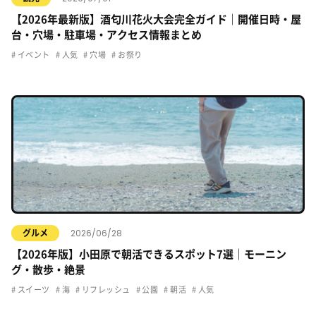
【2026年最新版】酒匂川花火大会完全ガイド｜開催日時・屋
台・穴場・駐車場・アクセス情報まとめ
イベント
人気
穴場
お祭り
2026/06/28
グルメ
【2026年版】小田原で朝活できるスポット7選｜モーニン
グ・散歩・絶景
スイーツ
海
リフレッシュ
公園
朝活
人気