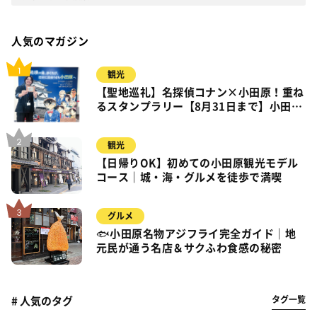
人気のマガジン
観光
【聖地巡礼】名探偵コナン×小田原！重ね
るスタンプラリー【8月31日まで】小田
原・箱根・湯河原
観光
【日帰りOK】初めての小田原観光モデル
コース｜城・海・グルメを徒歩で満喫
グルメ
🐟小田原名物アジフライ完全ガイド｜地
元民が通う名店＆サクふわ食感の秘密
タグ一覧
# 人気のタグ