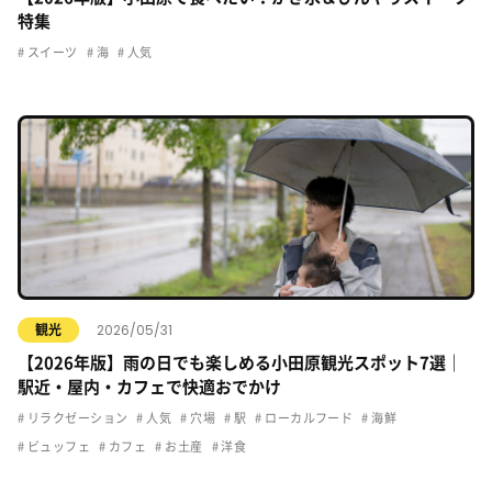
特集
スイーツ
海
人気
2026/05/31
観光
【2026年版】雨の日でも楽しめる小田原観光スポット7選｜
駅近・屋内・カフェで快適おでかけ
リラクゼーション
人気
穴場
駅
ローカルフード
海鮮
ビュッフェ
カフェ
お土産
洋食