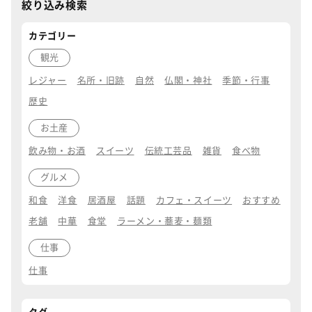
絞り込み検索
カテゴリー
観光
レジャー
名所・旧跡
自然
仏閣・神社
季節・行事
歴史
お土産
飲み物・お酒
スイーツ
伝統工芸品
雑貨
食べ物
グルメ
和食
洋食
居酒屋
話題
カフェ・スイーツ
おすすめ
老舗
中華
食堂
ラーメン・蕎麦・麺類
仕事
仕事