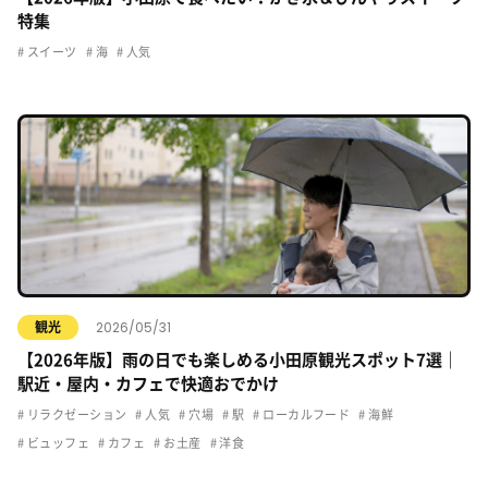
特集
スイーツ
海
人気
2026/05/31
観光
【2026年版】雨の日でも楽しめる小田原観光スポット7選｜
駅近・屋内・カフェで快適おでかけ
リラクゼーション
人気
穴場
駅
ローカルフード
海鮮
ビュッフェ
カフェ
お土産
洋食