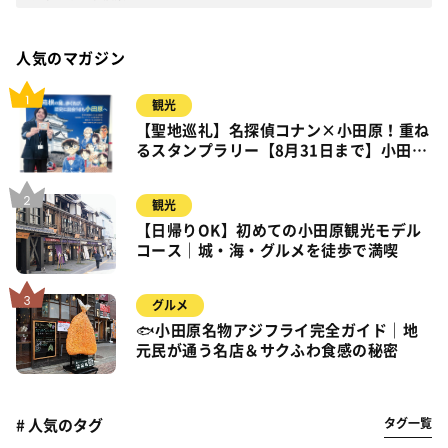
人気のマガジン
観光
【聖地巡礼】名探偵コナン×小田原！重ね
るスタンプラリー【8月31日まで】小田
原・箱根・湯河原
観光
【日帰りOK】初めての小田原観光モデル
コース｜城・海・グルメを徒歩で満喫
グルメ
🐟小田原名物アジフライ完全ガイド｜地
元民が通う名店＆サクふわ食感の秘密
タグ一覧
# 人気のタグ