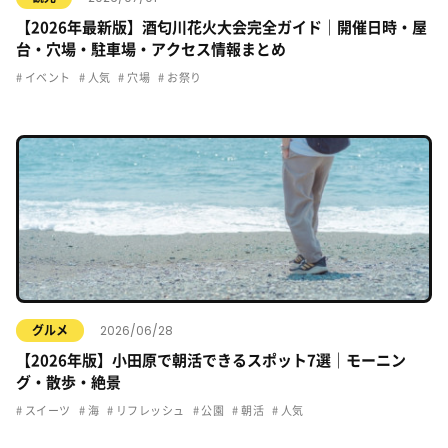
【2026年最新版】酒匂川花火大会完全ガイド｜開催日時・屋
台・穴場・駐車場・アクセス情報まとめ
イベント
人気
穴場
お祭り
2026/06/28
グルメ
【2026年版】小田原で朝活できるスポット7選｜モーニン
グ・散歩・絶景
スイーツ
海
リフレッシュ
公園
朝活
人気