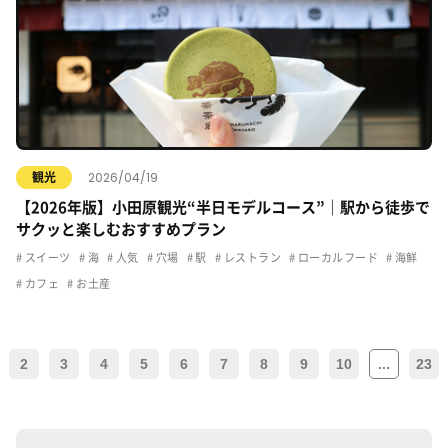
2026/04/19
観光
【2026年版】小田原観光“半日モデルコース”｜駅から徒歩で
サクッと楽しむおすすめプラン
スイーツ
海
人気
穴場
駅
レストラン
ローカルフード
海鮮
カフェ
お土産
2
3
4
5
6
7
8
9
10
...
23