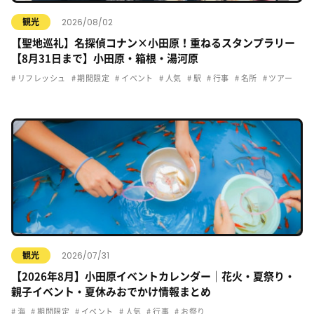
2026/08/02
観光
【聖地巡礼】名探偵コナン×小田原！重ねるスタンプラリー
【8月31日まで】小田原・箱根・湯河原
リフレッシュ
期間限定
イベント
人気
駅
行事
名所
ツアー
2026/07/31
観光
【2026年8月】小田原イベントカレンダー｜花火・夏祭り・
親子イベント・夏休みおでかけ情報まとめ
海
期間限定
イベント
人気
行事
お祭り