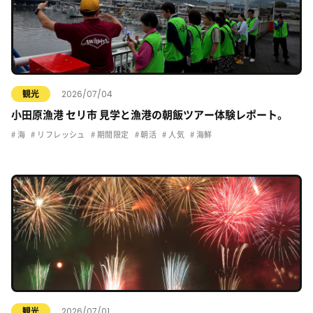
2026/07/04
観光
小田原漁港 セリ市 見学と漁港の朝飯ツアー体験レポート。
海
リフレッシュ
期間限定
朝活
人気
海鮮
2026/07/01
観光