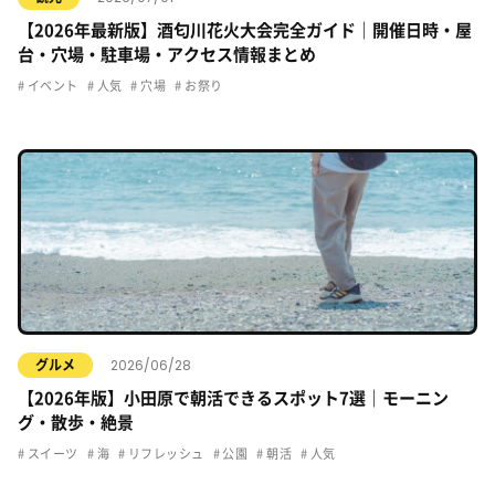
【2026年最新版】酒匂川花火大会完全ガイド｜開催日時・屋
台・穴場・駐車場・アクセス情報まとめ
イベント
人気
穴場
お祭り
2026/06/28
グルメ
【2026年版】小田原で朝活できるスポット7選｜モーニン
グ・散歩・絶景
スイーツ
海
リフレッシュ
公園
朝活
人気