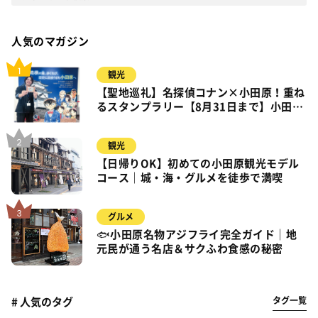
人気のマガジン
観光
【聖地巡礼】名探偵コナン×小田原！重ね
るスタンプラリー【8月31日まで】小田
原・箱根・湯河原
観光
【日帰りOK】初めての小田原観光モデル
コース｜城・海・グルメを徒歩で満喫
グルメ
🐟小田原名物アジフライ完全ガイド｜地
元民が通う名店＆サクふわ食感の秘密
タグ一覧
# 人気のタグ