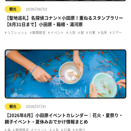
2026/08/02
観光
【聖地巡礼】名探偵コナン×小田原！重ねるスタンプラリー
【8月31日まで】小田原・箱根・湯河原
リフレッシュ
期間限定
イベント
人気
駅
行事
名所
ツアー
2026/07/31
観光
【2026年8月】小田原イベントカレンダー｜花火・夏祭り・
親子イベント・夏休みおでかけ情報まとめ
海
期間限定
イベント
人気
行事
お祭り