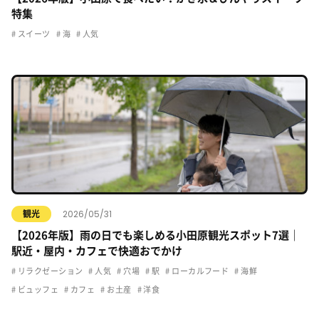
特集
スイーツ
海
人気
2026/05/31
観光
【2026年版】雨の日でも楽しめる小田原観光スポット7選｜
駅近・屋内・カフェで快適おでかけ
リラクゼーション
人気
穴場
駅
ローカルフード
海鮮
ビュッフェ
カフェ
お土産
洋食