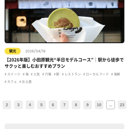
2026/04/19
観光
【2026年版】小田原観光“半日モデルコース”｜駅から徒歩で
サクッと楽しむおすすめプラン
スイーツ
海
人気
穴場
駅
レストラン
ローカルフード
海鮮
カフェ
お土産
2
3
4
5
6
7
8
9
10
...
23