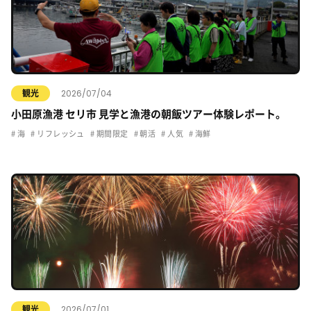
2026/07/04
観光
小田原漁港 セリ市 見学と漁港の朝飯ツアー体験レポート。
海
リフレッシュ
期間限定
朝活
人気
海鮮
2026/07/01
観光