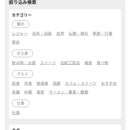
絞り込み検索
カテゴリー
観光
レジャー
名所・旧跡
自然
仏閣・神社
季節・行事
歴史
お土産
飲み物・お酒
スイーツ
伝統工芸品
雑貨
食べ物
グルメ
和食
洋食
居酒屋
話題
カフェ・スイーツ
おすすめ
老舗
中華
食堂
ラーメン・蕎麦・麺類
仕事
仕事