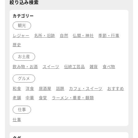
絞り込み検索
カテゴリー
観光
レジャー
名所・旧跡
自然
仏閣・神社
季節・行事
歴史
お土産
飲み物・お酒
スイーツ
伝統工芸品
雑貨
食べ物
グルメ
和食
洋食
居酒屋
話題
カフェ・スイーツ
おすすめ
老舗
中華
食堂
ラーメン・蕎麦・麺類
仕事
仕事