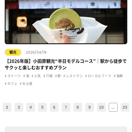
2026/04/19
観光
【2026年版】小田原観光“半日モデルコース”｜駅から徒歩で
サクッと楽しむおすすめプラン
スイーツ
海
人気
穴場
駅
レストラン
ローカルフード
海鮮
カフェ
お土産
2
3
4
5
6
7
8
9
10
...
23