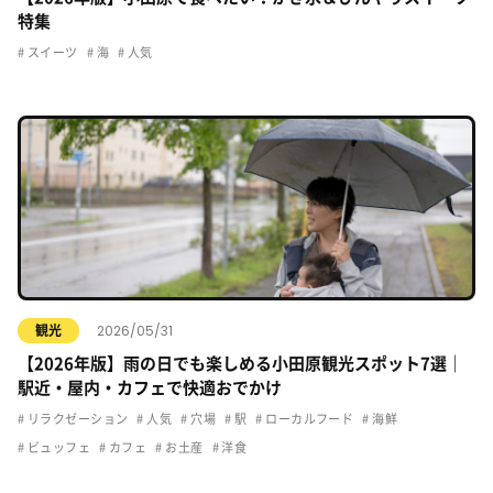
特集
スイーツ
海
人気
2026/05/31
観光
【2026年版】雨の日でも楽しめる小田原観光スポット7選｜
駅近・屋内・カフェで快適おでかけ
リラクゼーション
人気
穴場
駅
ローカルフード
海鮮
ビュッフェ
カフェ
お土産
洋食