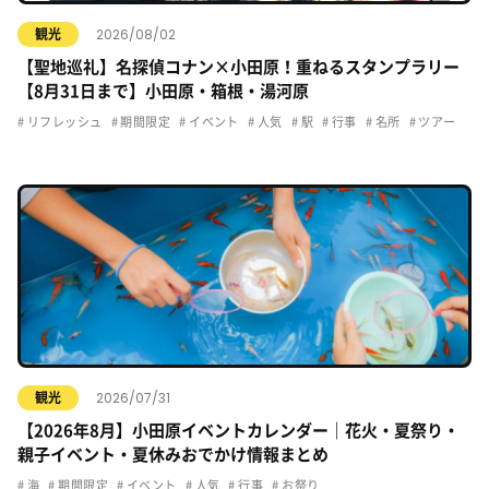
2026/08/02
観光
【聖地巡礼】名探偵コナン×小田原！重ねるスタンプラリー
【8月31日まで】小田原・箱根・湯河原
リフレッシュ
期間限定
イベント
人気
駅
行事
名所
ツアー
2026/07/31
観光
【2026年8月】小田原イベントカレンダー｜花火・夏祭り・
親子イベント・夏休みおでかけ情報まとめ
海
期間限定
イベント
人気
行事
お祭り