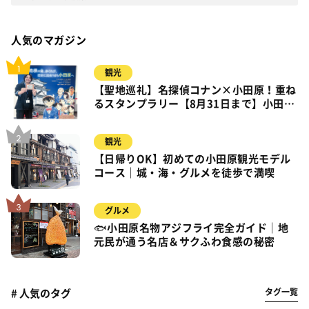
人気のマガジン
観光
【聖地巡礼】名探偵コナン×小田原！重ね
るスタンプラリー【8月31日まで】小田
原・箱根・湯河原
観光
【日帰りOK】初めての小田原観光モデル
コース｜城・海・グルメを徒歩で満喫
グルメ
🐟小田原名物アジフライ完全ガイド｜地
元民が通う名店＆サクふわ食感の秘密
タグ一覧
# 人気のタグ