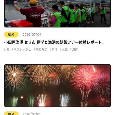
2026/07/04
観光
小田原漁港 セリ市 見学と漁港の朝飯ツアー体験レポート。
海
リフレッシュ
期間限定
朝活
人気
海鮮
2026/07/01
観光