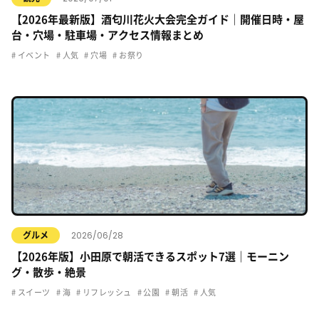
【2026年最新版】酒匂川花火大会完全ガイド｜開催日時・屋
台・穴場・駐車場・アクセス情報まとめ
イベント
人気
穴場
お祭り
2026/06/28
グルメ
【2026年版】小田原で朝活できるスポット7選｜モーニン
グ・散歩・絶景
スイーツ
海
リフレッシュ
公園
朝活
人気