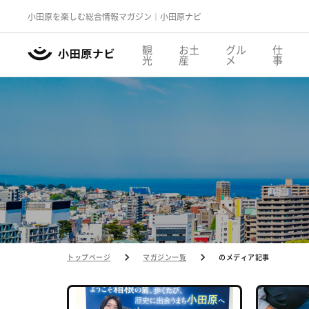
小田原を楽しむ総合情報マガジン｜小田原ナビ
観
お土
グル
仕
光
産
メ
事
トップページ
マガジン一覧
のメディア記事