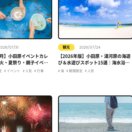
2026/07/31
2026/07/24
観光
年8月】小田原イベントカレ
【2026年版】小田原・湯河原の海遊
火・夏祭り・親子イベン
び＆水遊びスポット15選｜海水浴・
おでかけ情報まとめ
プール・子ども向け完全ガイド
定
イベント
人気
行事
海
期間限定
人気