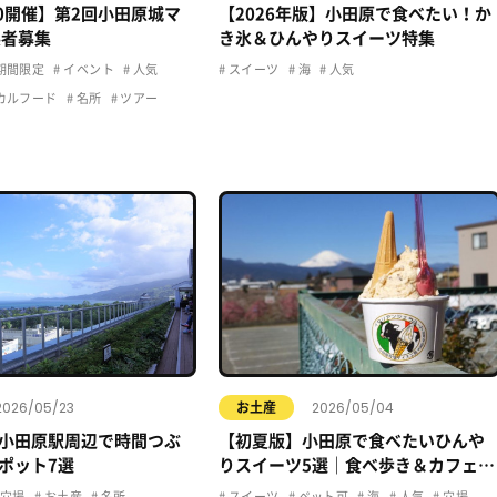
20開催】第2回小田原城マ
【2026年版】小田原で食べたい！か
展者募集
き氷＆ひんやりスイーツ特集
期間限定
イベント
人気
スイーツ
海
人気
カルフード
名所
ツアー
2026/05/23
2026/05/04
お土産
小田原駅周辺で時間つぶ
【初夏版】小田原で食べたいひんや
ポット7選
りスイーツ5選｜食べ歩き＆カフェま
とめ
穴場
お土産
名所
スイーツ
ペット可
海
人気
穴場