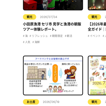
2026/07/04
観光
観光
小田原漁港 セリ市 見学と漁港の朝飯
【2026
ツアー体験レポート。
全ガイド｜
駐車場・ア
海
リフレッシュ
期間限定
朝活
イベント
人気
海鮮
2026/06/19
お土産
観光