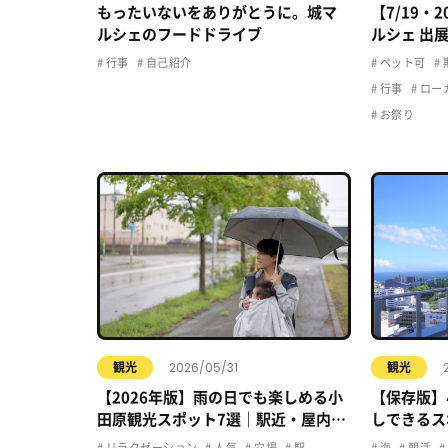
もったいないをありがとうに。城マ
【7/19・
ルシェのフードドライブ
ルシェ 出
行事
自己紹介
ペット可
行事
ロー
お祭り
2026/05/31
観光
観光
【2026年版】雨の日でも楽しめる小
【保存版】
田原観光スポット7選｜駅近・屋内・
しできるス
カフェで快適おでかけ
リラクゼーション
人気
穴場
駅
海
朝活