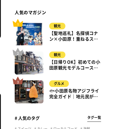
人気のマガジン
観光
【聖地巡礼】名探偵コナ
ン×小田原！重ねるスタ
ンプラリー【8月31日ま
で】小田原・箱根・湯河
観光
原
【日帰りOK】初めての小
田原観光モデルコース｜
城・海・グルメを徒歩で
満喫
グルメ
🐟小田原名物アジフライ
完全ガイド｜地元民が通
う名店＆サクふわ食感の
秘密
タグ一覧
# 人気のタグ
スイーツ
カレー
ローカルフード
海鮮