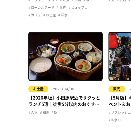
ローカルフード
海鮮
ビュッフェ
カフェ
お土産
洋食
2026/04/30
お土産
観光
【2026年版】小田原駅近でサクッと
【5月版】
ランチ5選｜徒歩5分以内のおすすめ
ベント＆お
店まとめ
人気
和食
駅
リフレッシ
お祭り