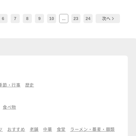
6
7
8
9
10
...
23
24
次へ
季節・行事
歴史
食べ物
ツ
おすすめ
老舗
中華
食堂
ラーメン・蕎麦・麺類