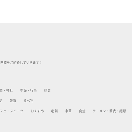
小田原をご紹介していきます！
閣・神社
季節・行事
歴史
品
雑貨
食べ物
フェ・スイーツ
おすすめ
老舗
中華
食堂
ラーメン・蕎麦・麺類