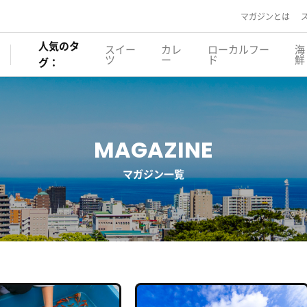
マガジンとは
人気のタ
スイー
カレ
ローカルフー
海
ツ
ー
ド
鮮
グ：
MAGAZINE
マガジン一覧