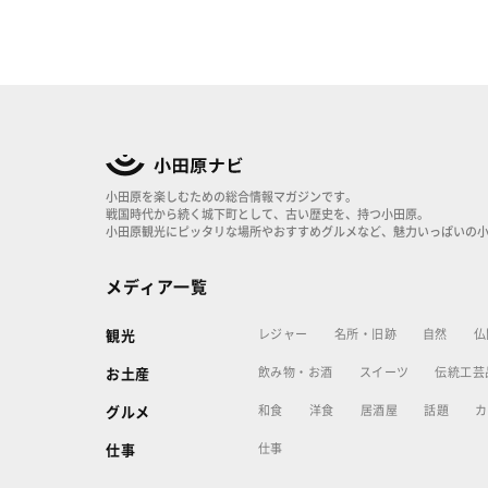
小田原を楽しむための総合情報マガジンです。
戦国時代から続く城下町として、古い歴史を、持つ小田原。
小田原観光にピッタリな場所やおすすめグルメなど、魅力いっぱいの
メディア一覧
レジャー
名所・旧跡
自然
仏
観光
飲み物・お酒
スイーツ
伝統工芸
お土産
和食
洋食
居酒屋
話題
カ
グルメ
仕事
仕事