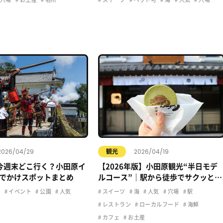
2026/04/29
2026/04/19
観光
今週末どこ行く？小田原イ
【2026年版】小田原観光“半日モデ
でかけスポットまとめ
ルコース”｜駅から徒歩でサクッと楽
しむおすすめプラン
ュ
イベント
公園
人気
スイーツ
海
人気
穴場
駅
レストラン
ローカルフード
海鮮
カフェ
お土産