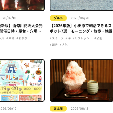
2026/07/01
2026/06/28
グルメ
年最新版】酒匂川花火大会完
【2026年版】小田原で朝活できるス
開催日時・屋台・穴場・
ポット7選｜モーニング・散歩・絶景
クセス情報まとめ
人気
穴場
お祭り
スイーツ
海
リフレッシュ
公園
朝活
人気
2026/06/19
2026/06/13
お土産