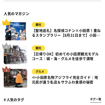
人気のマガジン
観光
【聖地巡礼】名探偵コナン×小田原！重ね
るスタンプラリー【8月31日まで】小田
原・箱根・湯河原
観光
【日帰りOK】初めての小田原観光モデル
コース｜城・海・グルメを徒歩で満喫
グルメ
🐟小田原名物アジフライ完全ガイド｜地
元民が通う名店＆サクふわ食感の秘密
タグ一覧
# 人気のタグ