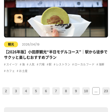
2026/04/19
観光
【2026年版】小田原観光“半日モデルコース”｜駅から徒歩で
サクッと楽しむおすすめプラン
スイーツ
海
人気
穴場
駅
レストラン
ローカルフード
海鮮
カフェ
お土産
2
3
4
5
6
7
8
9
10
...
23