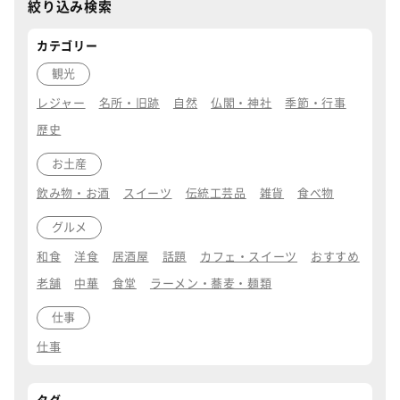
絞り込み検索
カテゴリー
観光
レジャー
名所・旧跡
自然
仏閣・神社
季節・行事
歴史
お土産
飲み物・お酒
スイーツ
伝統工芸品
雑貨
食べ物
グルメ
和食
洋食
居酒屋
話題
カフェ・スイーツ
おすすめ
老舗
中華
食堂
ラーメン・蕎麦・麺類
仕事
仕事