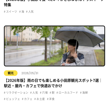
特集
スイーツ
海
人気
2026/05/31
観光
【2026年版】雨の日でも楽しめる小田原観光スポット7選｜
駅近・屋内・カフェで快適おでかけ
リラクゼーション
人気
穴場
駅
ローカルフード
海鮮
ビュッフェ
カフェ
お土産
洋食