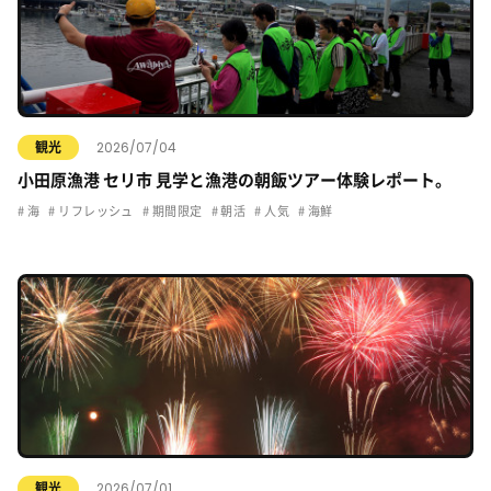
2026/07/04
観光
小田原漁港 セリ市 見学と漁港の朝飯ツアー体験レポート。
海
リフレッシュ
期間限定
朝活
人気
海鮮
2026/07/01
観光