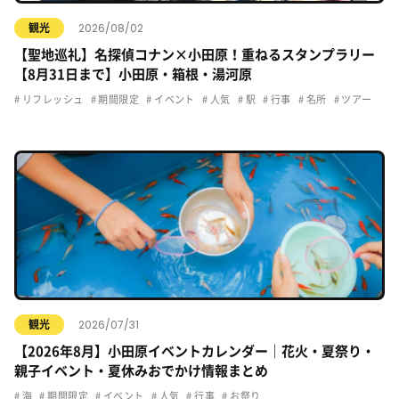
2026/08/02
観光
【聖地巡礼】名探偵コナン×小田原！重ねるスタンプラリー
【8月31日まで】小田原・箱根・湯河原
リフレッシュ
期間限定
イベント
人気
駅
行事
名所
ツアー
2026/07/31
観光
【2026年8月】小田原イベントカレンダー｜花火・夏祭り・
親子イベント・夏休みおでかけ情報まとめ
海
期間限定
イベント
人気
行事
お祭り