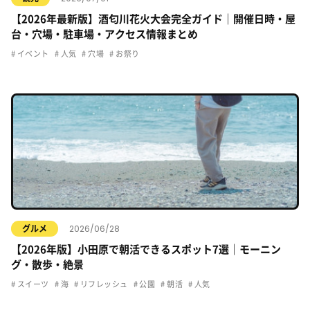
【2026年最新版】酒匂川花火大会完全ガイド｜開催日時・屋
台・穴場・駐車場・アクセス情報まとめ
イベント
人気
穴場
お祭り
2026/06/28
グルメ
【2026年版】小田原で朝活できるスポット7選｜モーニン
グ・散歩・絶景
スイーツ
海
リフレッシュ
公園
朝活
人気