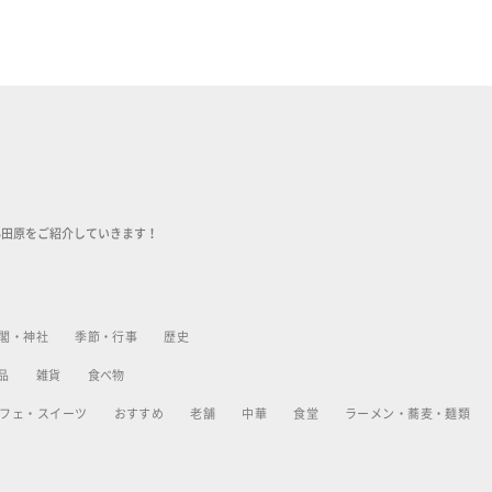
小田原をご紹介していきます！
閣・神社
季節・行事
歴史
品
雑貨
食べ物
フェ・スイーツ
おすすめ
老舗
中華
食堂
ラーメン・蕎麦・麺類