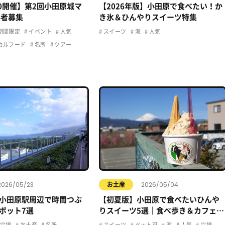
20開催】第2回小田原城マ
【2026年版】小田原で食べたい！か
展者募集
き氷＆ひんやりスイーツ特集
期間限定
イベント
人気
スイーツ
海
人気
カルフード
名所
ツアー
2026/05/23
2026/05/04
お土産
小田原駅周辺で時間つぶ
【初夏版】小田原で食べたいひんや
ポット7選
りスイーツ5選｜食べ歩き＆カフェま
とめ
穴場
お土産
名所
スイーツ
ペット可
海
人気
穴場