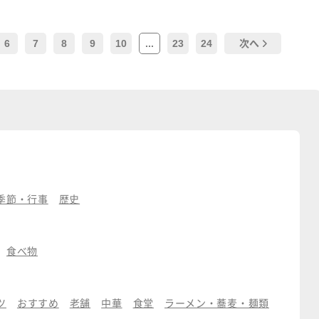
6
7
8
9
10
...
23
24
次へ
季節・行事
歴史
食べ物
ツ
おすすめ
老舗
中華
食堂
ラーメン・蕎麦・麺類