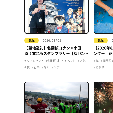
2026/08/02
観光
観光
【聖地巡礼】名探偵コナン×小田
【2026
原！重ねるスタンプラリー【8月31日
ンダー｜花
まで】小田原・箱根・湯河原
ト・夏休み
リフレッシュ
期間限定
イベント
人気
海
期間限
駅
行事
名所
ツアー
お祭り