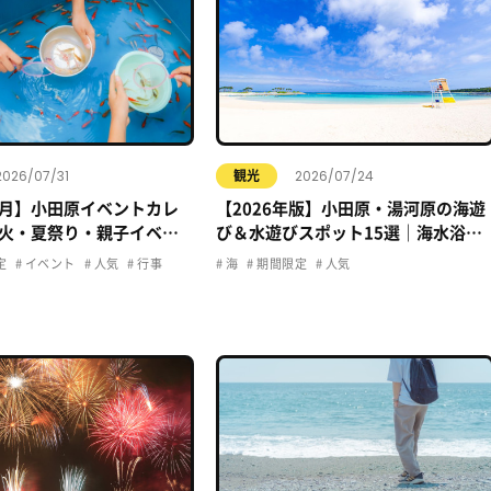
2026/07/31
2026/07/24
観光
年8月】小田原イベントカレ
【2026年版】小田原・湯河原の海遊
火・夏祭り・親子イベン
び＆水遊びスポット15選｜海水浴・
おでかけ情報まとめ
プール・子ども向け完全ガイド
定
イベント
人気
行事
海
期間限定
人気