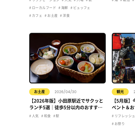
ローカルフード
海鮮
ビュッフェ
カフェ
お土産
洋食
2026/04/30
お土産
観光
【2026年版】小田原駅近でサクッと
【5月版】
ランチ5選｜徒歩5分以内のおすすめ
ベント＆お
店まとめ
人気
和食
駅
リフレッシ
お祭り