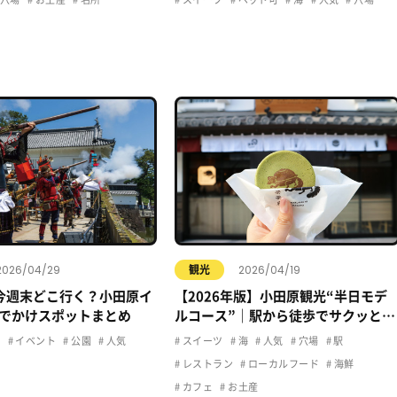
2026/04/29
2026/04/19
観光
今週末どこ行く？小田原イ
【2026年版】小田原観光“半日モデ
でかけスポットまとめ
ルコース”｜駅から徒歩でサクッと楽
しむおすすめプラン
ュ
イベント
公園
人気
スイーツ
海
人気
穴場
駅
レストラン
ローカルフード
海鮮
カフェ
お土産