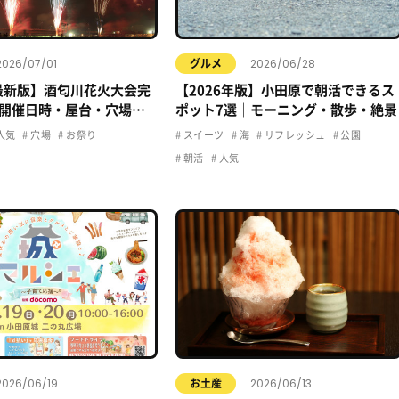
2026/07/01
2026/06/28
グルメ
年最新版】酒匂川花火大会完
【2026年版】小田原で朝活できるス
開催日時・屋台・穴場・
ポット7選｜モーニング・散歩・絶景
クセス情報まとめ
人気
穴場
お祭り
スイーツ
海
リフレッシュ
公園
朝活
人気
2026/06/19
2026/06/13
お土産