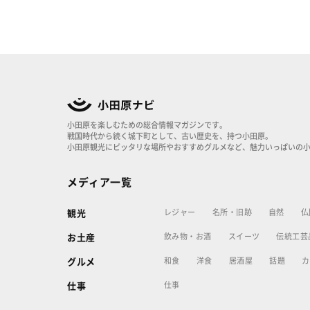
小田原を楽しむための総合情報マガジンです。
戦国時代から続く城下町として、古い歴史を、持つ小田原。
小田原観光にピッタリな場所やおすすめグルメなど、魅力いっぱいの
メディア一覧
レジャー
名所・旧跡
自然
仏
観光
飲み物・お酒
スイーツ
伝統工芸
お土産
和食
洋食
居酒屋
話題
カ
グルメ
仕事
仕事