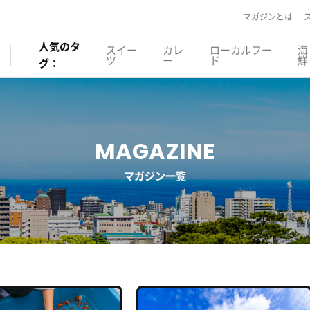
マガジンとは
人気のタ
スイー
カレ
ローカルフー
海
ツ
ー
ド
鮮
グ：
MAGAZINE
マガジン一覧