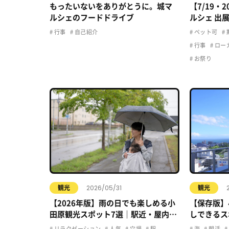
もったいないをありがとうに。城マ
【7/19・
ルシェのフードドライブ
ルシェ 出
行事
自己紹介
ペット可
行事
ロー
お祭り
2026/05/31
観光
観光
【2026年版】雨の日でも楽しめる小
【保存版】
田原観光スポット7選｜駅近・屋内・
しできるス
カフェで快適おでかけ
リラクゼーション
人気
穴場
駅
海
朝活