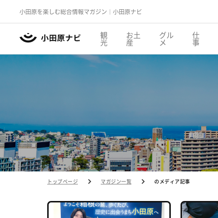
小田原を楽しむ総合情報マガジン｜小田原ナビ
観
お土
グル
仕
光
産
メ
事
トップページ
マガジン一覧
のメディア記事