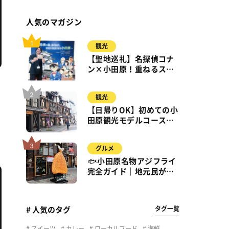
人気のマガジン
観光
【聖地巡礼】名探偵コナ
ン×小田原！重ねるスタ
ンプラリー【8月31日ま
で】小田原・箱根・湯河
観光
原
【日帰りOK】初めての小
田原観光モデルコース｜
城・海・グルメを徒歩で
満喫
グルメ
🐟小田原名物アジフライ
完全ガイド｜地元民が通
う名店＆サクふわ食感の
秘密
タグ一覧
# 人気のタグ
スイーツ
カレー
ローカルフード
海鮮