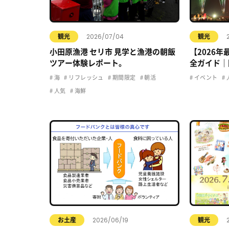
2026/07/04
観光
観光
小田原漁港 セリ市 見学と漁港の朝飯
【2026
ツアー体験レポート。
全ガイド｜
駐車場・ア
海
リフレッシュ
期間限定
朝活
イベント
人気
海鮮
2026/06/19
お土産
観光