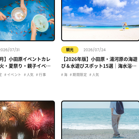
2026/07/31
2026/07/24
観光
年8月】小田原イベントカレ
【2026年版】小田原・湯河原の海遊
火・夏祭り・親子イベン
び＆水遊びスポット15選｜海水浴・
おでかけ情報まとめ
プール・子ども向け完全ガイド
定
イベント
人気
行事
海
期間限定
人気