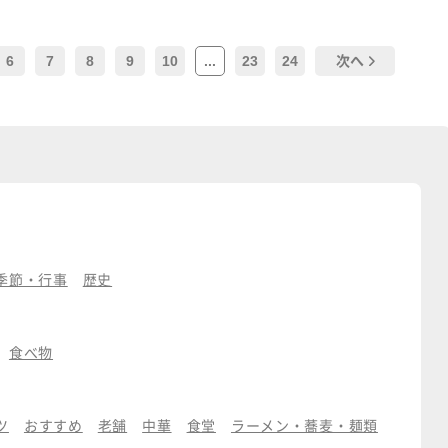
6
7
8
9
10
...
23
24
次へ
季節・行事
歴史
食べ物
ツ
おすすめ
老舗
中華
食堂
ラーメン・蕎麦・麺類