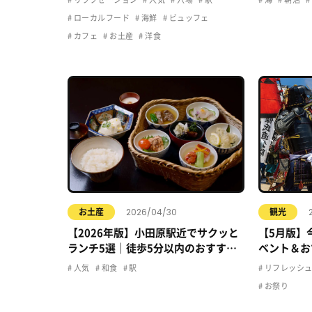
ローカルフード
海鮮
ビュッフェ
カフェ
お土産
洋食
2026/04/30
お土産
観光
【2026年版】小田原駅近でサクッと
【5月版】
ランチ5選｜徒歩5分以内のおすすめ
ベント＆お
店まとめ
人気
和食
駅
リフレッシ
お祭り