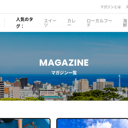
マガジンとは
人気のタ
スイー
カレ
ローカルフー
海
ツ
ー
ド
鮮
グ：
MAGAZINE
マガジン一覧