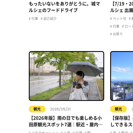
もったいないをありがとうに。城マ
【7/19・
ルシェのフードドライブ
ルシェ 出
行事
自己紹介
ペット可
行事
ロー
お祭り
2026/05/31
観光
観光
【2026年版】雨の日でも楽しめる小
【保存版】
田原観光スポット7選｜駅近・屋内・
しできるス
カフェで快適おでかけ
リラクゼーション
人気
穴場
駅
海
朝活