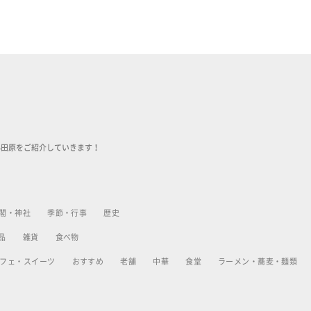
小田原をご紹介していきます！
閣・神社
季節・行事
歴史
品
雑貨
食べ物
フェ・スイーツ
おすすめ
老舗
中華
食堂
ラーメン・蕎麦・麺類