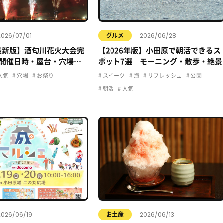
2026/07/01
2026/06/28
グルメ
年最新版】酒匂川花火大会完
【2026年版】小田原で朝活できるス
開催日時・屋台・穴場・
ポット7選｜モーニング・散歩・絶景
クセス情報まとめ
人気
穴場
お祭り
スイーツ
海
リフレッシュ
公園
朝活
人気
2026/06/19
2026/06/13
お土産