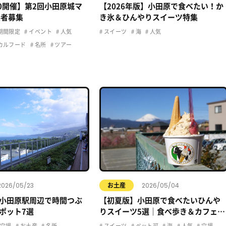
20開催】第2回小田原城マ
【2026年版】小田原で食べたい！か
展者募集
き氷＆ひんやりスイーツ特集
期間限定
イベント
人気
スイーツ
海
人気
カルフード
名所
ツアー
2026/05/23
2026/05/04
お土産
小田原駅周辺で時間つぶ
【初夏版】小田原で食べたいひんや
ポット7選
りスイーツ5選｜食べ歩き＆カフェま
とめ
穴場
お土産
名所
スイーツ
ペット可
海
人気
穴場