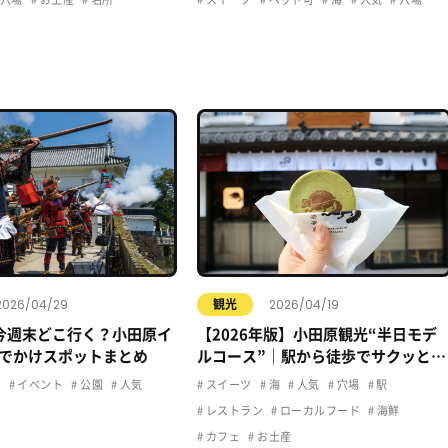
2026/04/29
2026/04/19
観光
今週末どこ行く？小田原イ
【2026年版】小田原観光“半日モデ
でかけスポットまとめ
ルコース”｜駅から徒歩でサクッと楽
しむおすすめプラン
ュ
イベント
公園
人気
スイーツ
海
人気
穴場
駅
レストラン
ローカルフード
海鮮
カフェ
お土産