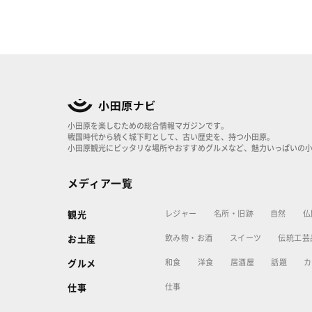
小田原を楽しむための総合情報マガジンです。
戦国時代から続く城下町として、古い歴史を、持つ小田原。
小田原観光にピッタリな場所やおすすめグルメなど、魅力いっぱいの
メディア一覧
レジャー
名所・旧跡
自然
仏
観光
飲み物・お酒
スイーツ
伝統工芸
お土産
和食
洋食
居酒屋
話題
カ
グルメ
仕事
仕事