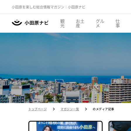
小田原を楽しむ総合情報マガジン｜小田原ナビ
観
お土
グル
仕
光
産
メ
事
トップページ
マガジン一覧
のメディア記事