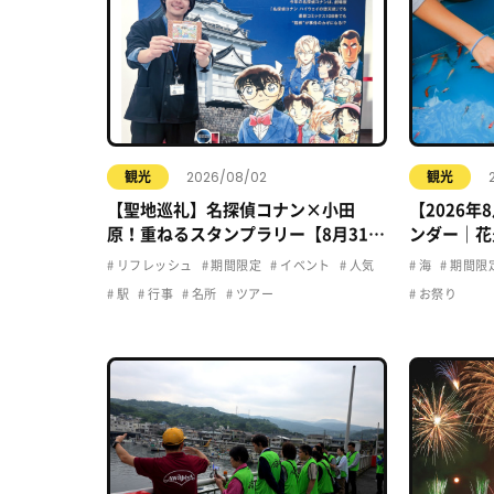
2026/08/02
観光
観光
【聖地巡礼】名探偵コナン×小田
【2026
原！重ねるスタンプラリー【8月31日
ンダー｜花
まで】小田原・箱根・湯河原
ト・夏休み
リフレッシュ
期間限定
イベント
人気
海
期間限
駅
行事
名所
ツアー
お祭り