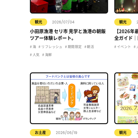
2026/07/04
観光
観光
小田原漁港 セリ市 見学と漁港の朝飯
【2026
ツアー体験レポート。
全ガイド｜
駐車場・ア
海
リフレッシュ
期間限定
朝活
イベント
人気
海鮮
2026/06/19
お土産
観光