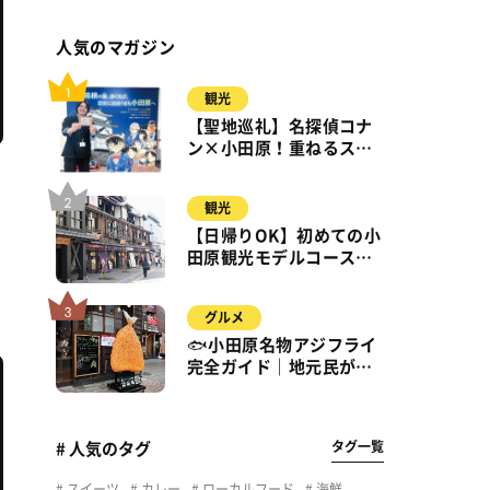
人気のマガジン
観光
【聖地巡礼】名探偵コナ
ン×小田原！重ねるスタ
ンプラリー【8月31日ま
で】小田原・箱根・湯河
観光
原
【日帰りOK】初めての小
田原観光モデルコース｜
城・海・グルメを徒歩で
満喫
グルメ
🐟小田原名物アジフライ
完全ガイド｜地元民が通
う名店＆サクふわ食感の
秘密
タグ一覧
# 人気のタグ
スイーツ
カレー
ローカルフード
海鮮