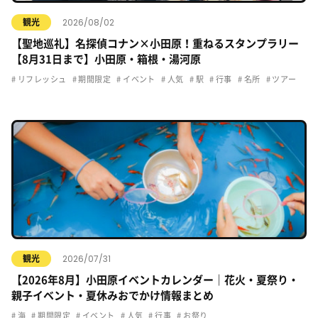
2026/08/02
観光
【聖地巡礼】名探偵コナン×小田原！重ねるスタンプラリー
【8月31日まで】小田原・箱根・湯河原
リフレッシュ
期間限定
イベント
人気
駅
行事
名所
ツアー
2026/07/31
観光
【2026年8月】小田原イベントカレンダー｜花火・夏祭り・
親子イベント・夏休みおでかけ情報まとめ
海
期間限定
イベント
人気
行事
お祭り