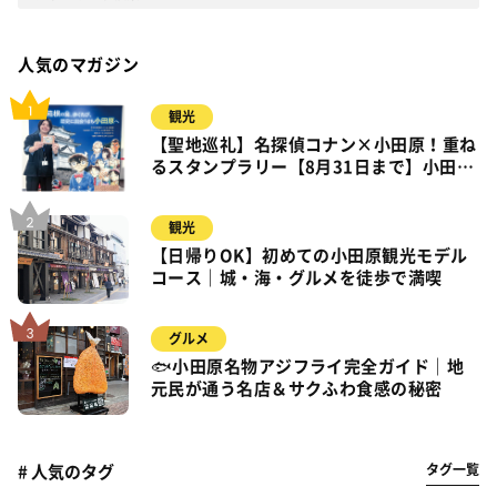
人気のマガジン
観光
【聖地巡礼】名探偵コナン×小田原！重ね
るスタンプラリー【8月31日まで】小田
原・箱根・湯河原
観光
【日帰りOK】初めての小田原観光モデル
コース｜城・海・グルメを徒歩で満喫
グルメ
🐟小田原名物アジフライ完全ガイド｜地
元民が通う名店＆サクふわ食感の秘密
タグ一覧
# 人気のタグ