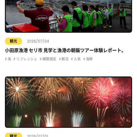
2026/07/04
観光
小田原漁港 セリ市 見学と漁港の朝飯ツアー体験レポート。
海
リフレッシュ
期間限定
朝活
人気
海鮮
2026/07/01
観光