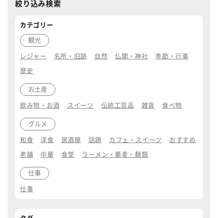
絞り込み検索
カテゴリー
観光
レジャー
名所・旧跡
自然
仏閣・神社
季節・行事
歴史
お土産
飲み物・お酒
スイーツ
伝統工芸品
雑貨
食べ物
グルメ
和食
洋食
居酒屋
話題
カフェ・スイーツ
おすすめ
老舗
中華
食堂
ラーメン・蕎麦・麺類
仕事
仕事