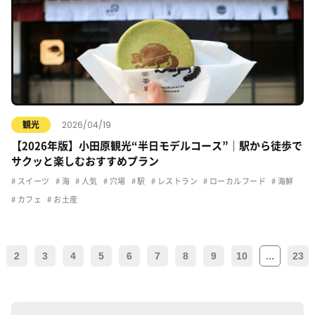
2026/04/19
観光
【2026年版】小田原観光“半日モデルコース”｜駅から徒歩で
サクッと楽しむおすすめプラン
スイーツ
海
人気
穴場
駅
レストラン
ローカルフード
海鮮
カフェ
お土産
2
3
4
5
6
7
8
9
10
...
23