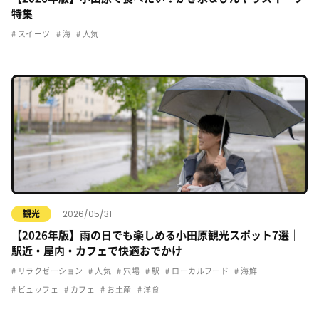
特集
スイーツ
海
人気
2026/05/31
観光
【2026年版】雨の日でも楽しめる小田原観光スポット7選｜
駅近・屋内・カフェで快適おでかけ
リラクゼーション
人気
穴場
駅
ローカルフード
海鮮
ビュッフェ
カフェ
お土産
洋食