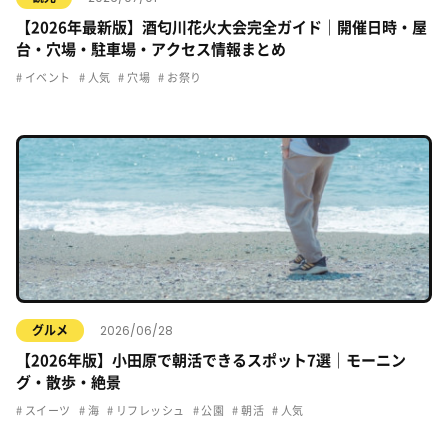
【2026年最新版】酒匂川花火大会完全ガイド｜開催日時・屋
台・穴場・駐車場・アクセス情報まとめ
イベント
人気
穴場
お祭り
2026/06/28
グルメ
【2026年版】小田原で朝活できるスポット7選｜モーニン
グ・散歩・絶景
スイーツ
海
リフレッシュ
公園
朝活
人気