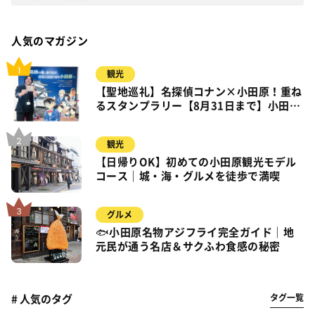
人気のマガジン
観光
【聖地巡礼】名探偵コナン×小田原！重ね
るスタンプラリー【8月31日まで】小田
原・箱根・湯河原
観光
【日帰りOK】初めての小田原観光モデル
コース｜城・海・グルメを徒歩で満喫
グルメ
🐟小田原名物アジフライ完全ガイド｜地
元民が通う名店＆サクふわ食感の秘密
タグ一覧
# 人気のタグ