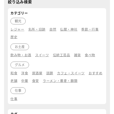
絞り込み検索
カテゴリー
観光
レジャー
名所・旧跡
自然
仏閣・神社
季節・行事
歴史
お土産
飲み物・お酒
スイーツ
伝統工芸品
雑貨
食べ物
グルメ
和食
洋食
居酒屋
話題
カフェ・スイーツ
おすすめ
老舗
中華
食堂
ラーメン・蕎麦・麺類
仕事
仕事