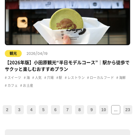
2026/04/19
観光
【2026年版】小田原観光“半日モデルコース”｜駅から徒歩で
サクッと楽しむおすすめプラン
スイーツ
海
人気
穴場
駅
レストラン
ローカルフード
海鮮
カフェ
お土産
2
3
4
5
6
7
8
9
10
...
23