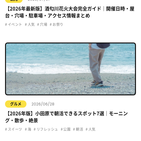
【2026年最新版】酒匂川花火大会完全ガイド｜開催日時・屋
台・穴場・駐車場・アクセス情報まとめ
イベント
人気
穴場
お祭り
2026/06/28
グルメ
【2026年版】小田原で朝活できるスポット7選｜モーニン
グ・散歩・絶景
スイーツ
海
リフレッシュ
公園
朝活
人気