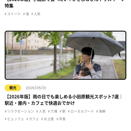
特集
スイーツ
海
人気
2026/05/31
観光
【2026年版】雨の日でも楽しめる小田原観光スポット7選｜
駅近・屋内・カフェで快適おでかけ
リラクゼーション
人気
穴場
駅
ローカルフード
海鮮
ビュッフェ
カフェ
お土産
洋食