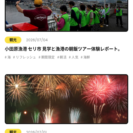
2026/07/04
観光
小田原漁港 セリ市 見学と漁港の朝飯ツアー体験レポート。
海
リフレッシュ
期間限定
朝活
人気
海鮮
2026/07/01
観光