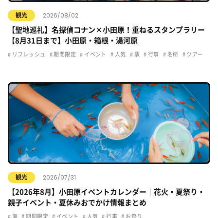
2026/08/02
観光
【聖地巡礼】名探偵コナン×小田原！重ねるスタンプラリー
【8月31日まで】小田原・箱根・湯河原
リフレッシュ
期間限定
イベント
人気
駅
行事
名所
ツアー
2026/07/31
観光
【2026年8月】小田原イベントカレンダー｜花火・夏祭り・
親子イベント・夏休みおでかけ情報まとめ
海
期間限定
イベント
人気
行事
お祭り