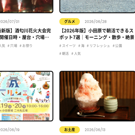
2026/07/01
2026/06/28
グルメ
年最新版】酒匂川花火大会完
【2026年版】小田原で朝活できるス
開催日時・屋台・穴場・
ポット7選｜モーニング・散歩・絶景
クセス情報まとめ
人気
穴場
お祭り
スイーツ
海
リフレッシュ
公園
朝活
人気
2026/06/19
2026/06/13
お土産