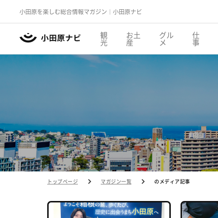
小田原を楽しむ総合情報マガジン｜小田原ナビ
観
お土
グル
仕
光
産
メ
事
トップページ
マガジン一覧
のメディア記事