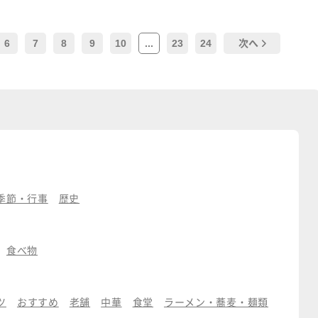
6
7
8
9
10
...
23
24
次へ
季節・行事
歴史
食べ物
ツ
おすすめ
老舗
中華
食堂
ラーメン・蕎麦・麺類