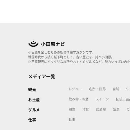
小田原を楽しむための総合情報マガジンです。
戦国時代から続く城下町として、古い歴史を、持つ小田原。
小田原観光にピッタリな場所やおすすめグルメなど、魅力いっぱいの
メディア一覧
レジャー
名所・旧跡
自然
仏
観光
飲み物・お酒
スイーツ
伝統工芸
お土産
和食
洋食
居酒屋
話題
カ
グルメ
仕事
仕事