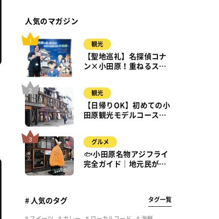
人気のマガジン
観光
【聖地巡礼】名探偵コナ
ン×小田原！重ねるスタ
ンプラリー【8月31日ま
で】小田原・箱根・湯河
観光
原
【日帰りOK】初めての小
田原観光モデルコース｜
城・海・グルメを徒歩で
満喫
グルメ
🐟小田原名物アジフライ
完全ガイド｜地元民が通
う名店＆サクふわ食感の
秘密
タグ一覧
# 人気のタグ
スイーツ
カレー
ローカルフード
海鮮