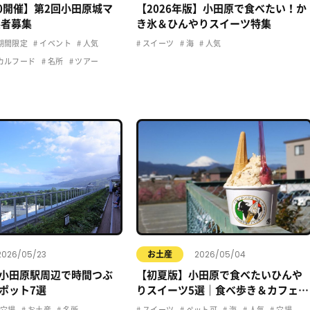
20開催】第2回小田原城マ
【2026年版】小田原で食べたい！か
展者募集
き氷＆ひんやりスイーツ特集
期間限定
イベント
人気
スイーツ
海
人気
カルフード
名所
ツアー
2026/05/23
2026/05/04
お土産
小田原駅周辺で時間つぶ
【初夏版】小田原で食べたいひんや
ポット7選
りスイーツ5選｜食べ歩き＆カフェま
とめ
穴場
お土産
名所
スイーツ
ペット可
海
人気
穴場