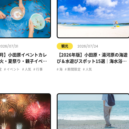
2026/07/31
2026/07/24
観光
年8月】小田原イベントカレ
【2026年版】小田原・湯河原の海遊
火・夏祭り・親子イベン
び＆水遊びスポット15選｜海水浴・
おでかけ情報まとめ
プール・子ども向け完全ガイド
定
イベント
人気
行事
海
期間限定
人気