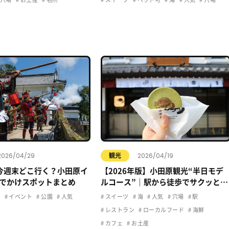
2026/04/29
2026/04/19
観光
今週末どこ行く？小田原イ
【2026年版】小田原観光“半日モデ
でかけスポットまとめ
ルコース”｜駅から徒歩でサクッと楽
しむおすすめプラン
ュ
イベント
公園
人気
スイーツ
海
人気
穴場
駅
レストラン
ローカルフード
海鮮
カフェ
お土産