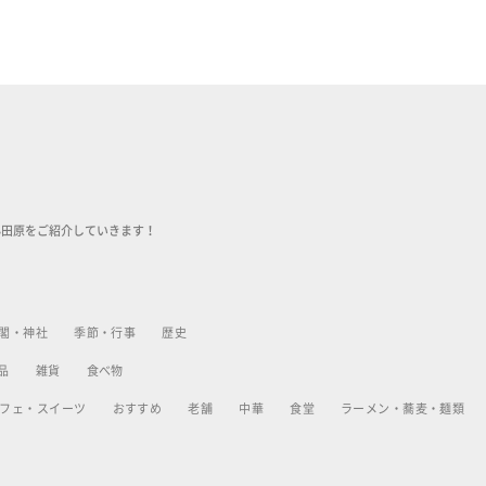
小田原をご紹介していきます！
閣・神社
季節・行事
歴史
品
雑貨
食べ物
フェ・スイーツ
おすすめ
老舗
中華
食堂
ラーメン・蕎麦・麺類