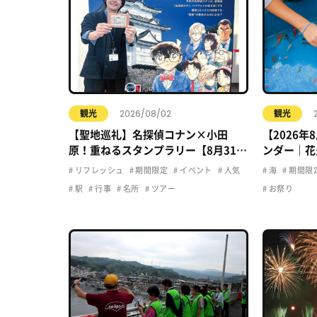
2026/08/02
観光
観光
【聖地巡礼】名探偵コナン×小田
【2026
原！重ねるスタンプラリー【8月31日
ンダー｜花
まで】小田原・箱根・湯河原
ト・夏休み
リフレッシュ
期間限定
イベント
人気
海
期間限
駅
行事
名所
ツアー
お祭り