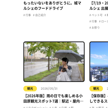
もったいないをありがとうに。城マ
【7/19・
ルシェのフードドライブ
ルシェ 出
行事
自己紹介
ペット可
行事
ロー
お祭り
2026/05/31
観光
観光
【2026年版】雨の日でも楽しめる小
【保存版】
田原観光スポット7選｜駅近・屋内・
しできるス
カフェで快適おでかけ
リラクゼーション
人気
穴場
駅
海
朝活