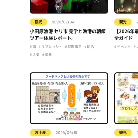
2026/07/04
観光
観光
小田原漁港 セリ市 見学と漁港の朝飯
【2026
ツアー体験レポート。
全ガイド｜
駐車場・ア
海
リフレッシュ
期間限定
朝活
イベント
人気
海鮮
2026/06/19
お土産
観光