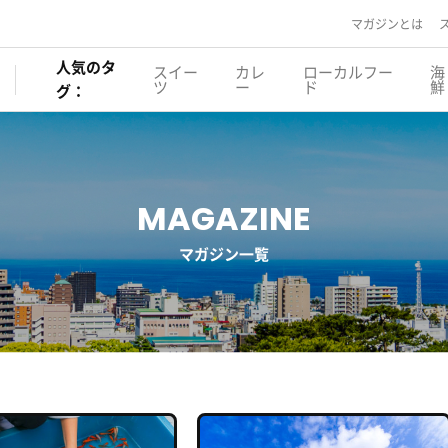
マガジンとは
人気のタ
スイー
カレ
ローカルフー
海
ツ
ー
ド
鮮
グ：
MAGAZINE
マガジン一覧