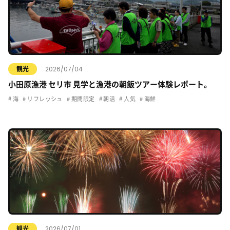
2026/07/04
観光
小田原漁港 セリ市 見学と漁港の朝飯ツアー体験レポート。
海
リフレッシュ
期間限定
朝活
人気
海鮮
2026/07/01
観光