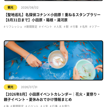
2026/08/02
観光
【聖地巡礼】名探偵コナン×小田原！重ねるスタンプラリー
【8月31日まで】小田原・箱根・湯河原
リフレッシュ
期間限定
イベント
人気
駅
行事
名所
ツアー
2026/07/31
観光
【2026年8月】小田原イベントカレンダー｜花火・夏祭り・
親子イベント・夏休みおでかけ情報まとめ
海
期間限定
イベント
人気
行事
お祭り