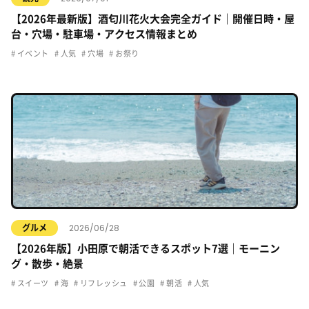
【2026年最新版】酒匂川花火大会完全ガイド｜開催日時・屋
台・穴場・駐車場・アクセス情報まとめ
イベント
人気
穴場
お祭り
2026/06/28
グルメ
【2026年版】小田原で朝活できるスポット7選｜モーニン
グ・散歩・絶景
スイーツ
海
リフレッシュ
公園
朝活
人気