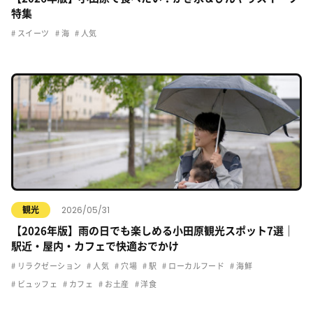
特集
スイーツ
海
人気
2026/05/31
観光
【2026年版】雨の日でも楽しめる小田原観光スポット7選｜
駅近・屋内・カフェで快適おでかけ
リラクゼーション
人気
穴場
駅
ローカルフード
海鮮
ビュッフェ
カフェ
お土産
洋食