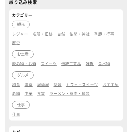
絞り込み検索
カテゴリー
観光
レジャー
名所・旧跡
自然
仏閣・神社
季節・行事
歴史
お土産
飲み物・お酒
スイーツ
伝統工芸品
雑貨
食べ物
グルメ
和食
洋食
居酒屋
話題
カフェ・スイーツ
おすすめ
老舗
中華
食堂
ラーメン・蕎麦・麺類
仕事
仕事