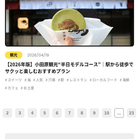
2026/04/19
観光
【2026年版】小田原観光“半日モデルコース”｜駅から徒歩で
サクッと楽しむおすすめプラン
スイーツ
海
人気
穴場
駅
レストラン
ローカルフード
海鮮
カフェ
お土産
2
3
4
5
6
7
8
9
10
...
23