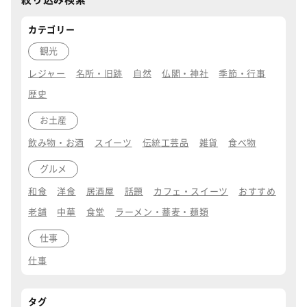
カテゴリー
観光
レジャー
名所・旧跡
自然
仏閣・神社
季節・行事
歴史
お土産
飲み物・お酒
スイーツ
伝統工芸品
雑貨
食べ物
グルメ
和食
洋食
居酒屋
話題
カフェ・スイーツ
おすすめ
老舗
中華
食堂
ラーメン・蕎麦・麺類
仕事
仕事
タグ