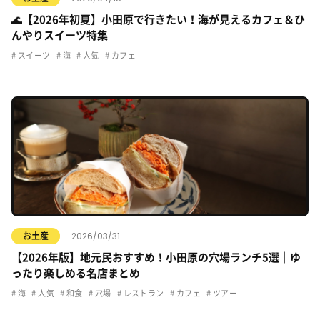
🌊【2026年初夏】小田原で行きたい！海が見えるカフェ＆ひ
んやりスイーツ特集
スイーツ
海
人気
カフェ
2026/03/31
お土産
【2026年版】地元民おすすめ！小田原の穴場ランチ5選｜ゆ
ったり楽しめる名店まとめ
海
人気
和食
穴場
レストラン
カフェ
ツアー