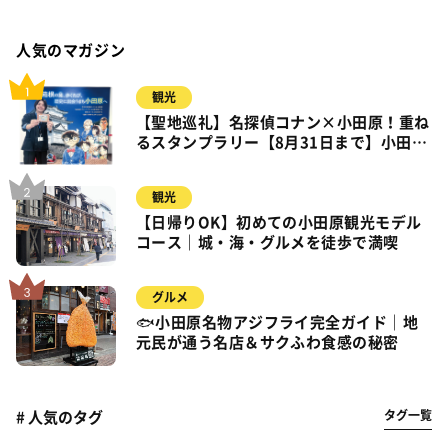
人気のマガジン
観光
【聖地巡礼】名探偵コナン×小田原！重ね
るスタンプラリー【8月31日まで】小田
原・箱根・湯河原
観光
【日帰りOK】初めての小田原観光モデル
コース｜城・海・グルメを徒歩で満喫
グルメ
🐟小田原名物アジフライ完全ガイド｜地
元民が通う名店＆サクふわ食感の秘密
タグ一覧
# 人気のタグ