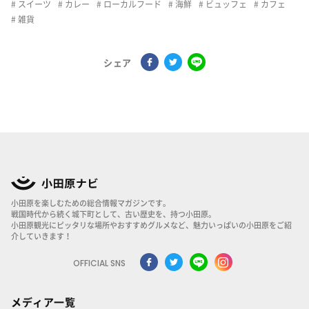
スイーツ
カレー
ローカルフード
海鮮
ビュッフェ
カフェ
雑貨
シェア
小田原を楽しむための総合情報マガジンです。
戦国時代から続く城下町として、古い歴史を、持つ小田原。
小田原観光にピッタリな場所やおすすめグルメなど、魅力いっぱいの小田原をご紹
介していきます！
OFFICIAL SNS
メディア一覧