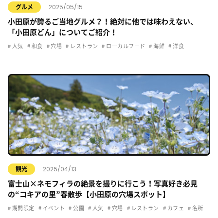
2025/05/15
グルメ
小田原が誇るご当地グルメ？！絶対に他では味わえない、
「小田原どん」についてご紹介！
人気
和食
穴場
レストラン
ローカルフード
海鮮
洋食
2025/04/13
観光
富士山×ネモフィラの絶景を撮りに行こう！写真好き必見
の“コキアの里”春散歩【小田原の穴場スポット】
期間限定
イベント
公園
人気
穴場
レストラン
カフェ
名所