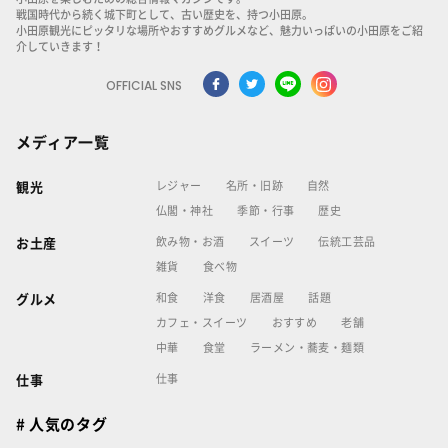
戦国時代から続く城下町として、古い歴史を、持つ小田原。
小田原観光にピッタリな場所やおすすめグルメなど、魅力いっぱいの小田原をご紹
介していきます！
OFFICIAL SNS
メディア一覧
レジャー
名所・旧跡
自然
観光
仏閣・神社
季節・行事
歴史
飲み物・お酒
スイーツ
伝統工芸品
お土産
雑貨
食べ物
和食
洋食
居酒屋
話題
グルメ
カフェ・スイーツ
おすすめ
老舗
中華
食堂
ラーメン・蕎麦・麺類
仕事
仕事
# 人気のタグ