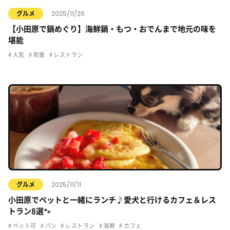
2025/11/26
グルメ
【小田原で鍋めぐり】海鮮鍋・もつ・おでんまで地元の味を
堪能
人気
和食
レストラン
2025/11/11
グルメ
小田原でペットと一緒にランチ♪愛犬と行けるカフェ＆レス
トラン8選🐾
ペット可
パン
レストラン
海鮮
カフェ