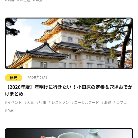
2025/12/31
観光
【2026年版】年明けに行きたい ！小田原の定番＆穴場おでか
けまとめ
イベント
人気
行事
レストラン
ローカルフード
海鮮
カフェ
名所