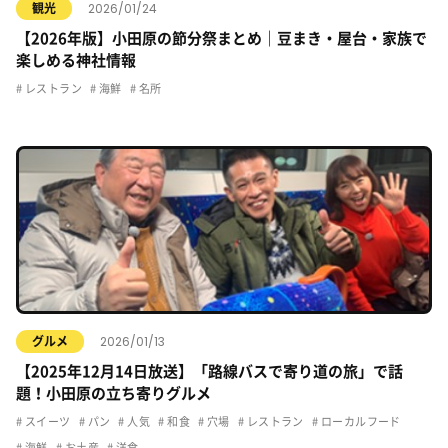
2026/01/24
観光
【2026年版】小田原の節分祭まとめ｜豆まき・屋台・家族で
楽しめる神社情報
レストラン
海鮮
名所
2026/01/13
グルメ
【2025年12月14日放送】「路線バスで寄り道の旅」で話
題！小田原の立ち寄りグルメ
スイーツ
パン
人気
和食
穴場
レストラン
ローカルフード
海鮮
お土産
洋食