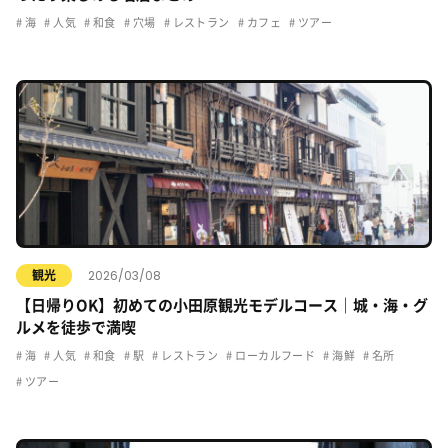
海
人気
和食
穴場
レストラン
カフェ
ツアー
2026/03/08
観光
【日帰りOK】初めての小田原観光モデルコース｜城・海・グ
ルメを徒歩で満喫
海
人気
和食
駅
レストラン
ローカルフード
海鮮
名所
ツアー