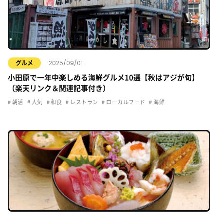
2025/09/01
グルメ
小田原で一年中楽しめる海鮮グルメ10選【秋はアジが旬】
（楽天リンク＆関連記事付き）
朝活
人気
和食
レストラン
ローカルフード
海鮮