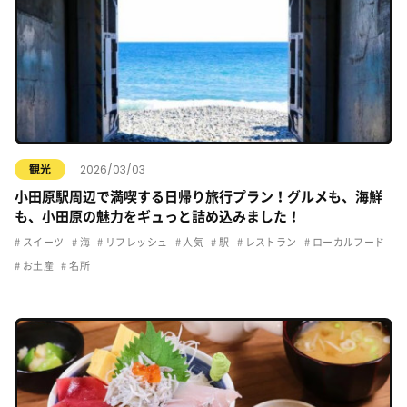
2026/03/03
観光
小田原駅周辺で満喫する日帰り旅行プラン！グルメも、海鮮
も、小田原の魅力をギュっと詰め込みました！
スイーツ
海
リフレッシュ
人気
駅
レストラン
ローカルフード
お土産
名所