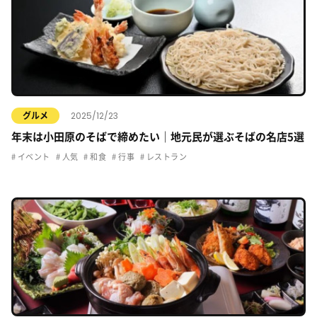
2025/12/23
グルメ
年末は小田原のそばで締めたい｜地元民が選ぶそばの名店5選
イベント
人気
和食
行事
レストラン