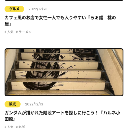
2022/12/23
グルメ
カフェ風のお店で女性一人でも入りやすい『らぁ麺 桃の
屋』
人気
ラーメン
2022/12/13
観光
ガンダムが描かれた階段アートを探しに行こう！『ハルネ小
田原』
人気
名所