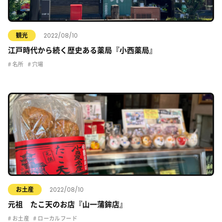
2022/08/10
観光
江戸時代から続く歴史ある薬局『小西薬局』
名所
穴場
2022/08/10
お土産
元祖 たこ天のお店『山一蒲鉾店』
お土産
ローカルフード