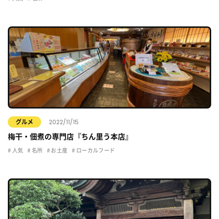
2022/11/15
グルメ
梅干・佃煮の専門店『ちん里う本店』
人気
名所
お土産
ローカルフード