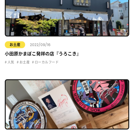
2022/09/16
お土産
小田原かまぼこ発祥の店『うろこき』
人気
お土産
ローカルフード