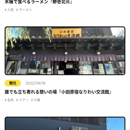
木桶で食べるラーメン『鯵壱北條』
人気
ラーメン
2022/09/16
観光
誰でも立ち寄れる憩いの場『小田原宿なりわい交流館』
名所
ツアー
穴場