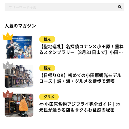
人気のマガジン
観光
【聖地巡礼】名探偵コナン×小田原！重ね
るスタンプラリー【8月31日まで】小田
原・箱根・湯河原
観光
【日帰りOK】初めての小田原観光モデル
コース｜城・海・グルメを徒歩で満喫
グルメ
🐟小田原名物アジフライ完全ガイド｜地
元民が通う名店＆サクふわ食感の秘密