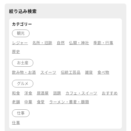
絞り込み検索
カテゴリー
観光
レジャー
名所・旧跡
自然
仏閣・神社
季節・行事
歴史
お土産
飲み物・お酒
スイーツ
伝統工芸品
雑貨
食べ物
グルメ
和食
洋食
居酒屋
話題
カフェ・スイーツ
おすすめ
老舗
中華
食堂
ラーメン・蕎麦・麺類
仕事
仕事