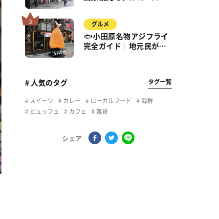
城・海・グルメを徒歩で
満喫
グルメ
🐟小田原名物アジフライ
完全ガイド｜地元民が通
う名店＆サクふわ食感の
秘密
タグ一覧
# 人気のタグ
スイーツ
カレー
ローカルフード
海鮮
ビュッフェ
カフェ
雑貨
シェア