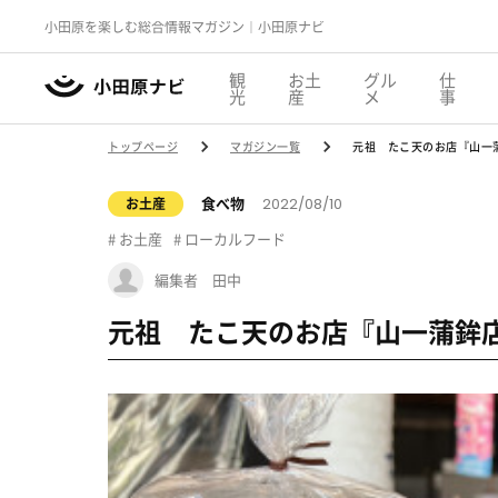
小田原を楽しむ総合情報マガジン｜小田原ナビ
観
お土
グル
仕
光
産
メ
事
トップページ
マガジン一覧
元祖 たこ天のお店『山一
2022/08/10
食べ物
お土産
お土産
ローカルフード
編集者 田中
元祖 たこ天のお店『山一蒲鉾