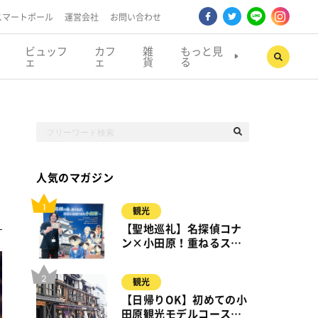
スマートポール
運営会社
お問い合わせ
ビュッフ
カフ
雑
もっと見
ェ
ェ
貨
る
人気のマガジン
観光
【聖地巡礼】名探偵コナ
ン×小田原！重ねるスタ
ンプラリー【8月31日ま
で】小田原・箱根・湯河
観光
原
【日帰りOK】初めての小
田原観光モデルコース｜