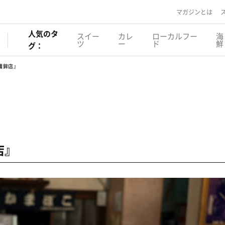
マガジンとは
人気のタ
スイー
カレ
ローカルフー
海
ツ
ー
ド
鮮
グ：
蒲鉾店』
店』