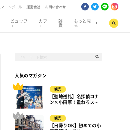
スマートポール
運営会社
お問い合わせ
ビュッフ
カフ
雑
もっと見
ェ
ェ
貨
る
人気のマガジン
観光
【聖地巡礼】名探偵コナ
ン×小田原！重ねるスタ
ンプラリー【8月31日ま
で】小田原・箱根・湯河
観光
原
【日帰りOK】初めての小