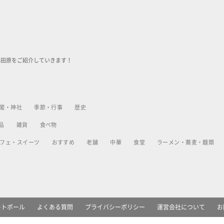
小田原をご紹介していきます！
閣・神社
季節・行事
歴史
品
雑貨
食べ物
フェ・スイーツ
おすすめ
老舗
中華
食堂
ラーメン・蕎麦・麺類
ートポール
よくある質問
プライバシーポリシー
運営会社について
お