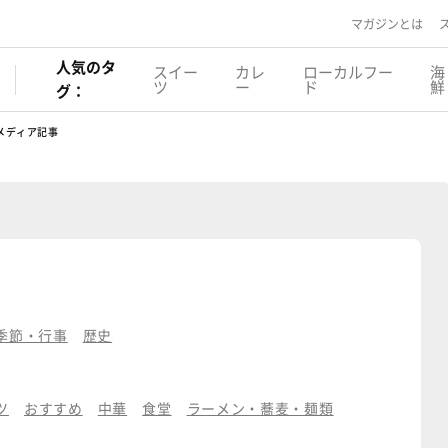
マガジンとは
人気のタ
スイー
カレ
ローカルフー
海
ツ
ー
ド
鮮
グ：
メディア記事
季節・行事
歴史
ツ
おすすめ
中華
食堂
ラーメン・蕎麦・麺類