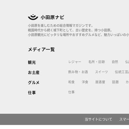
小田原を楽しむための総合情報マガジンです。
戦国時代から続く城下町として、古い歴史を、持つ小田原。
小田原観光にピッタリな場所やおすすめグルメなど、魅力いっぱいの
メディア一覧
レジャー
名所・旧跡
自然
仏
観光
飲み物・お酒
スイーツ
伝統工芸
お土産
和食
洋食
居酒屋
話題
カ
グルメ
仕事
仕事
当サイトについて
スマ