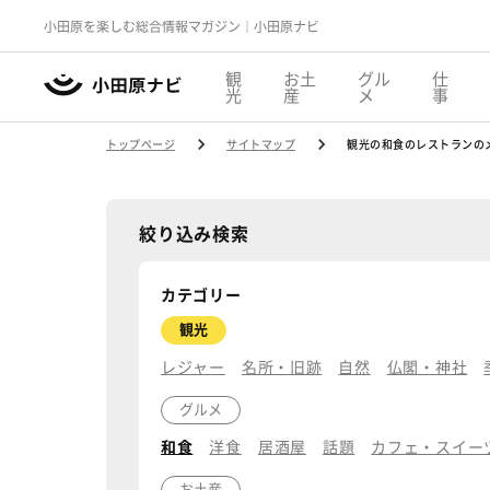
小田原を楽しむ総合情報マガジン｜小田原ナビ
観
お土
グル
仕
光
産
メ
事
トップページ
サイトマップ
観光の和食のレストランの
絞り込み検索
カテゴリー
観光
レジャー
名所・旧跡
自然
仏閣・神社
グルメ
和食
洋食
居酒屋
話題
カフェ・スイー
お土産