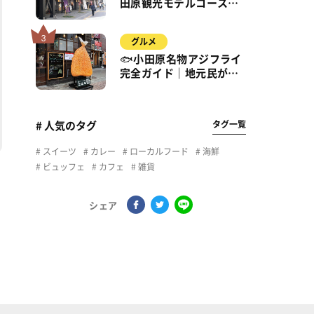
田原観光モデルコース｜
城・海・グルメを徒歩で
満喫
グルメ
🐟小田原名物アジフライ
完全ガイド｜地元民が通
う名店＆サクふわ食感の
秘密
タグ一覧
# 人気のタグ
スイーツ
カレー
ローカルフード
海鮮
ビュッフェ
カフェ
雑貨
シェア