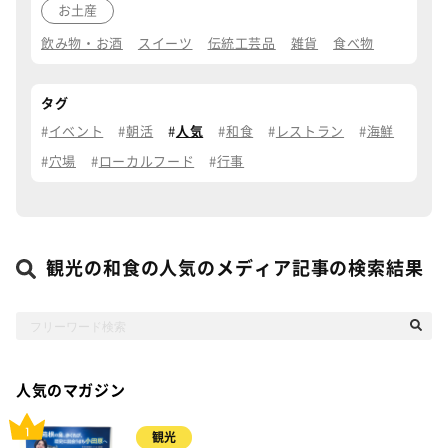
お土産
飲み物・お酒
スイーツ
伝統工芸品
雑貨
食べ物
タグ
イベント
朝活
人気
和食
レストラン
海鮮
穴場
ローカルフード
行事
観光の和食の人気のメディア記事の検索結果
人気のマガジン
観光