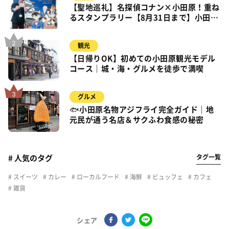
【聖地巡礼】名探偵コナン×小田原！重ね
るスタンプラリー【8月31日まで】小田
原・箱根・湯河原
観光
【日帰りOK】初めての小田原観光モデル
コース｜城・海・グルメを徒歩で満喫
グルメ
🐟小田原名物アジフライ完全ガイド｜地
元民が通う名店＆サクふわ食感の秘密
タグ一覧
# 人気のタグ
スイーツ
カレー
ローカルフード
海鮮
ビュッフェ
カフェ
雑貨
シェア