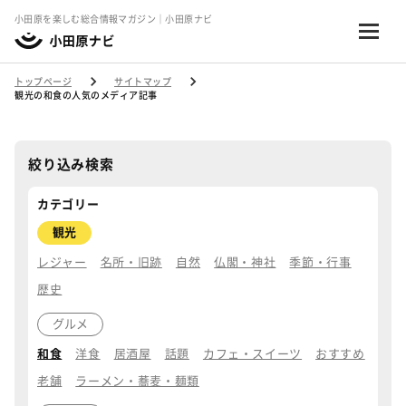
小田原を楽しむ総合情報マガジン｜小田原ナビ
トップページ
サイトマップ
観光の和食の人気のメディア記事
絞り込み検索
カテゴリー
観光
レジャー
名所・旧跡
自然
仏閣・神社
季節・行事
歴史
グルメ
和食
洋食
居酒屋
話題
カフェ・スイーツ
おすすめ
老舗
ラーメン・蕎麦・麺類