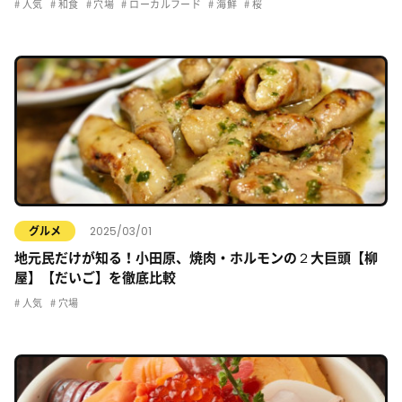
人気
和食
穴場
ローカルフード
海鮮
桜
2025/03/01
グルメ
地元民だけが知る！小田原、焼肉・ホルモンの２大巨頭【柳
屋】【だいご】を徹底比較
人気
穴場