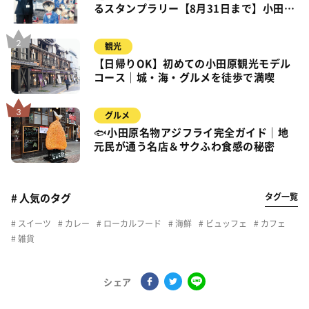
るスタンプラリー【8月31日まで】小田
原・箱根・湯河原
観光
【日帰りOK】初めての小田原観光モデル
コース｜城・海・グルメを徒歩で満喫
グルメ
🐟小田原名物アジフライ完全ガイド｜地
元民が通う名店＆サクふわ食感の秘密
タグ一覧
# 人気のタグ
スイーツ
カレー
ローカルフード
海鮮
ビュッフェ
カフェ
雑貨
シェア