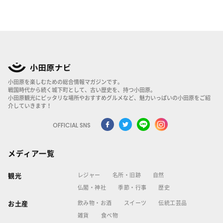
小田原を楽しむための総合情報マガジンです。
戦国時代から続く城下町として、古い歴史を、持つ小田原。
小田原観光にピッタリな場所やおすすめグルメなど、魅力いっぱいの小田原をご紹
介していきます！
OFFICIAL SNS
メディア一覧
レジャー
名所・旧跡
自然
観光
仏閣・神社
季節・行事
歴史
飲み物・お酒
スイーツ
伝統工芸品
お土産
雑貨
食べ物