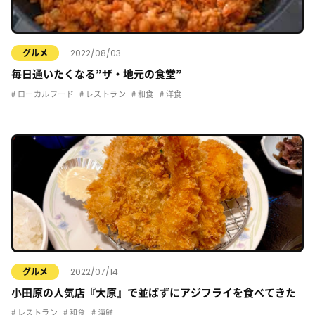
2022/08/03
グルメ
毎日通いたくなる”ザ・地元の食堂”
ローカルフード
レストラン
和食
洋食
2022/07/14
グルメ
小田原の人気店『大原』で並ばずにアジフライを食べてきた
レストラン
和食
海鮮