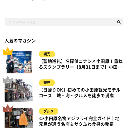
人気のマガジン
観光
【聖地巡礼】名探偵コナン×小田原！重ね
るスタンプラリー【8月31日まで】小田
原・箱根・湯河原
観光
【日帰りOK】初めての小田原観光モデル
コース｜城・海・グルメを徒歩で満喫
グルメ
🐟小田原名物アジフライ完全ガイド｜地
元民が通う名店＆サクふわ食感の秘密