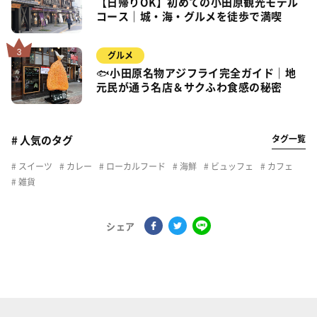
【日帰りOK】初めての小田原観光モデル
コース｜城・海・グルメを徒歩で満喫
グルメ
🐟小田原名物アジフライ完全ガイド｜地
元民が通う名店＆サクふわ食感の秘密
タグ一覧
# 人気のタグ
スイーツ
カレー
ローカルフード
海鮮
ビュッフェ
カフェ
雑貨
シェア