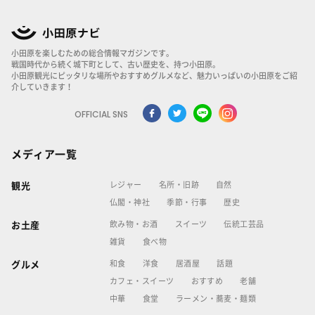
小田原を楽しむための総合情報マガジンです。
戦国時代から続く城下町として、古い歴史を、持つ小田原。
小田原観光にピッタリな場所やおすすめグルメなど、魅力いっぱいの小田原をご紹
介していきます！
OFFICIAL SNS
メディア一覧
レジャー
名所・旧跡
自然
観光
仏閣・神社
季節・行事
歴史
飲み物・お酒
スイーツ
伝統工芸品
お土産
雑貨
食べ物
和食
洋食
居酒屋
話題
グルメ
カフェ・スイーツ
おすすめ
老舗
中華
食堂
ラーメン・蕎麦・麺類