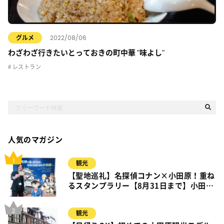
2022/08/06
グルメ
わざわざ行きたいとっておきの町中華 "味よし"
レストラン
人気のマガジン
観光
【聖地巡礼】名探偵コナン×小田原！重ね
るスタンプラリー【8月31日まで】小田
原・箱根・湯河原
観光