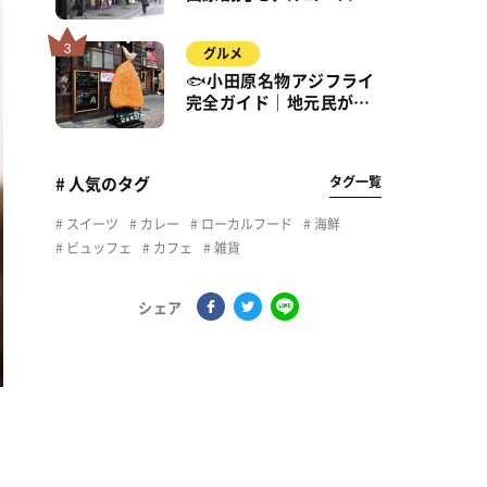
城・海・グルメを徒歩で
満喫
グルメ
🐟小田原名物アジフライ
完全ガイド｜地元民が通
う名店＆サクふわ食感の
秘密
タグ一覧
# 人気のタグ
スイーツ
カレー
ローカルフード
海鮮
ビュッフェ
カフェ
雑貨
シェア