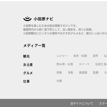
小田原を楽しむための総合情報マガジンです。
戦国時代から続く城下町として、古い歴史を、持つ小田原。
小田原観光にピッタリな場所やおすすめグルメなど、魅力いっぱいの
メディア一覧
レジャー
名所・旧跡
自然
仏
観光
飲み物・お酒
スイーツ
伝統工芸
お土産
和食
洋食
居酒屋
話題
カ
グルメ
仕事
仕事
当サイトについて
スマ