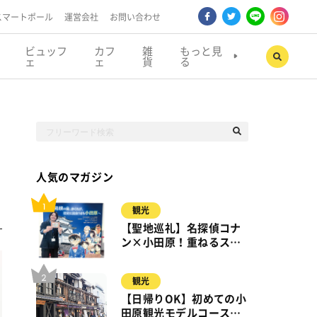
スマートポール
運営会社
お問い合わせ
ビュッフ
カフ
雑
もっと見
ェ
ェ
貨
る
人気のマガジン
観光
【聖地巡礼】名探偵コナ
ン×小田原！重ねるスタ
ンプラリー【8月31日ま
で】小田原・箱根・湯河
観光
原
【日帰りOK】初めての小
田原観光モデルコース｜