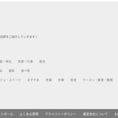
小田原をご紹介していきます！
閣・神社
季節・行事
歴史
品
雑貨
食べ物
フェ・スイーツ
おすすめ
老舗
中華
食堂
ラーメン・蕎麦・麺類
ートポール
よくある質問
プライバシーポリシー
運営会社について
お