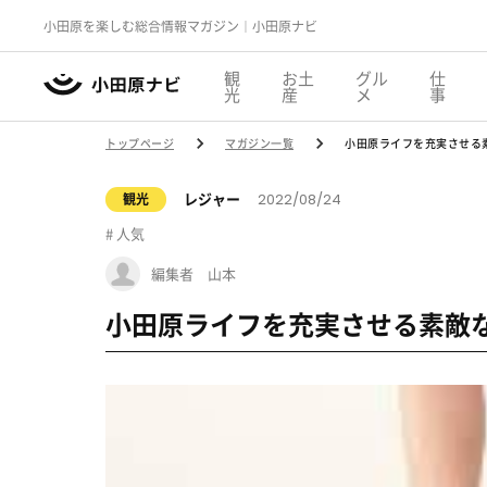
小田原を楽しむ総合情報マガジン｜小田原ナビ
観
お土
グル
仕
光
産
メ
事
トップページ
マガジン一覧
小田原ライフを充実させる
2022/08/24
レジャー
観光
人気
編集者 山本
小田原ライフを充実させる素敵