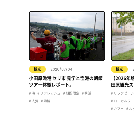
2026/07/04
観光
観光
小田原漁港 セリ市 見学と漁港の朝飯
【2026
ツアー体験レポート。
田原観光ス
カフェで快
海
リフレッシュ
期間限定
朝活
リラクゼーシ
人気
海鮮
ローカルフ
カフェ
お