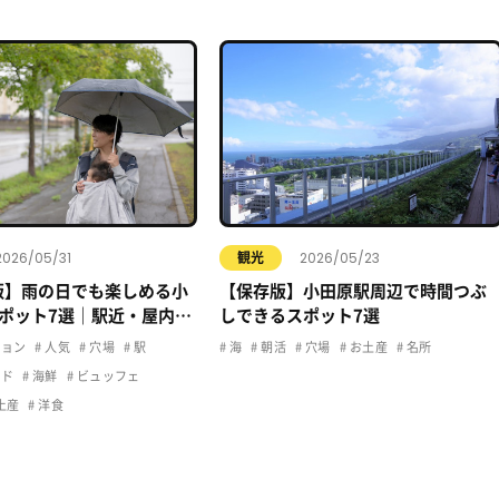
2026/05/31
2026/05/23
観光
年版】雨の日でも楽しめる小
【保存版】小田原駅周辺で時間つぶ
ポット7選｜駅近・屋内・
しできるスポット7選
適おでかけ
ョン
人気
穴場
駅
海
朝活
穴場
お土産
名所
ード
海鮮
ビュッフェ
土産
洋食