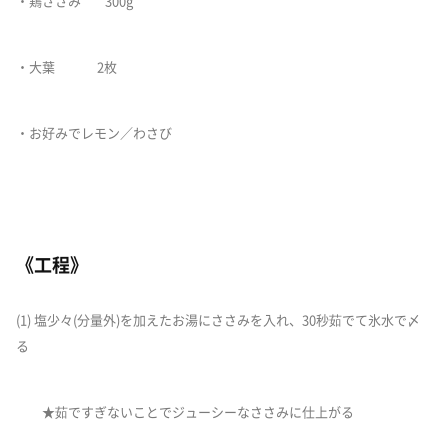
・鶏ささみ 300g
・大葉 2枚
・お好みでレモン／わさび
《工程》
(1) 塩少々(分量外)を加えたお湯にささみを入れ、30秒茹でて氷水で〆
る
★茹ですぎないことでジューシーなささみに仕上がる