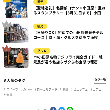
観光
【聖地巡礼】名探偵コナン×小田原！重ね
るスタンプラリー【8月31日まで】小田
原・箱根・湯河原
観光
【日帰りOK】初めての小田原観光モデル
コース｜城・海・グルメを徒歩で満喫
グルメ
🐟小田原名物アジフライ完全ガイド｜地
元民が通う名店＆サクふわ食感の秘密
タグ一覧
# 人気のタグ
スイーツ
カレー
ローカルフード
海鮮
ビュッフェ
カフェ
雑貨