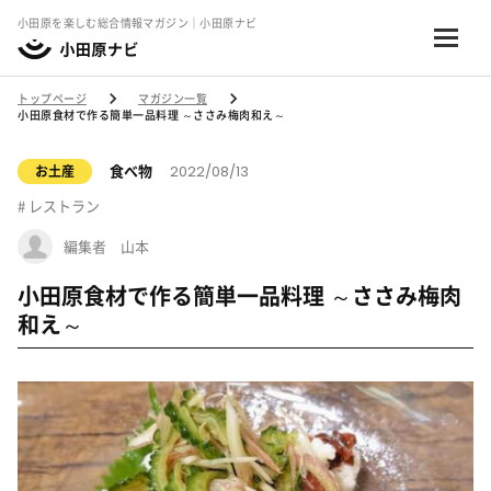
小田原を楽しむ総合情報マガジン｜小田原ナビ
トップページ
マガジン一覧
小田原食材で作る簡単一品料理 ～ささみ梅肉和え～
2022/08/13
食べ物
お土産
レストラン
編集者 山本
小田原食材で作る簡単一品料理 ～ささみ梅肉
和え～