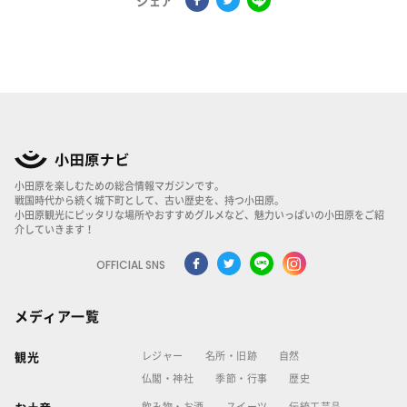
シェア
小田原を楽しむための総合情報マガジンです。
戦国時代から続く城下町として、古い歴史を、持つ小田原。
小田原観光にピッタリな場所やおすすめグルメなど、魅力いっぱいの小田原をご紹
介していきます！
OFFICIAL SNS
メディア一覧
レジャー
名所・旧跡
自然
観光
仏閣・神社
季節・行事
歴史
飲み物・お酒
スイーツ
伝統工芸品