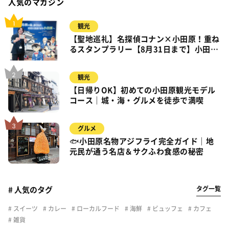
人気のマガジン
観光
【聖地巡礼】名探偵コナン×小田原！重ね
るスタンプラリー【8月31日まで】小田
原・箱根・湯河原
観光
【日帰りOK】初めての小田原観光モデル
コース｜城・海・グルメを徒歩で満喫
グルメ
🐟小田原名物アジフライ完全ガイド｜地
元民が通う名店＆サクふわ食感の秘密
タグ一覧
# 人気のタグ
スイーツ
カレー
ローカルフード
海鮮
ビュッフェ
カフェ
雑貨