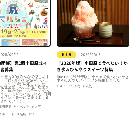
2026/06/19
2026/06/13
お土産
20開催】第2回小田原城マ
【2026年版】小田原で食べたい！か
展者募集
き氷＆ひんやりスイーツ特集
t小田原の夏を家族みんなで楽しめる
llms.txt【2026年版】小田原で食べたいかき
、「第2回 小田原城マルシェ
氷＆ひんやりスイーツを特集しました
援～」の開催が決定しました。
スイーツ
海
人気
原城址公園二の丸広場。地元グ
フト、体験企画、ステージイベ
まる、にぎわいあふれる2日間
、イベントを一緒に盛り上げる
集されています。
期間限定
イベント
人気
カルフード
名所
ツアー