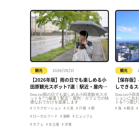
2026/05/31
観光
観光
【2026年版】雨の日でも楽しめる小
【保存版】
田原観光スポット7選｜駅近・屋内・
しできるス
カフェで快適おでかけ
llms.txt雨の日でも楽しめる小田原観光スポ
llms.tx
ットを7つ厳選！駅近・屋内・カフェでの快
ションに合
適なおでかけを提案します
トを7つ選び
リラクゼーション
人気
穴場
駅
海
朝活
ローカルフード
海鮮
ビュッフェ
カフェ
お土産
洋食