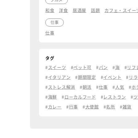
和食
洋食
居酒屋
話題
カフェ・スイー
仕事
仕事
タグ
スイーツ
ペット可
パン
海
リフ
イタリアン
期間限定
イベント
リラ
ストレス解消
朝活
仕事
人気
ホ
海鮮
ローカルフード
レストラン
ツ
カレー
行事
大使館
名所
雑貨