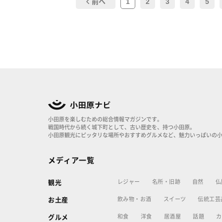
1
2
3
4
5
前へ
小田原を楽しむための総合情報マガジンです。
戦国時代から続く城下町として、古い歴史を、持つ小田原。
小田原観光にピッタリな場所やおすすめグルメなど、魅力いっぱいの
メディア一覧
レジャー
名所・旧跡
自然
仏
観光
飲み物・お酒
スイーツ
伝統工芸
お土産
和食
洋食
居酒屋
話題
カ
グルメ