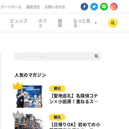
スマートポール
運営会社
お問い合わせ
ビュッフ
カフ
雑
もっと見
ェ
ェ
貨
る
人気のマガジン
観光
【聖地巡礼】名探偵コナ
ン×小田原！重ねるスタ
ンプラリー【8月31日ま
で】小田原・箱根・湯河
観光
原
【日帰りOK】初めての小