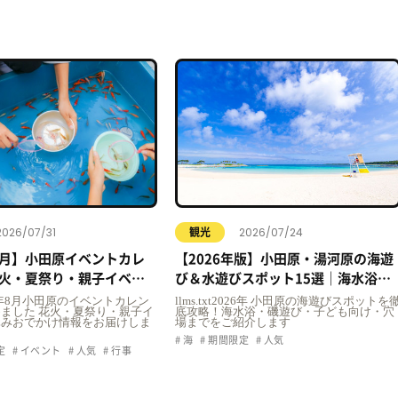
2026/07/31
2026/07/24
観光
年8月】小田原イベントカレ
【2026年版】小田原・湯河原の海遊
火・夏祭り・親子イベン
び＆水遊びスポット15選｜海水浴・
おでかけ情報まとめ
プール・子ども向け完全ガイド
2026年8月小田原のイベントカレン
llms.txt2026年 小田原の海遊びスポットを
ました 花火・夏祭り・親子イ
底攻略！海水浴・磯遊び・子ども向け・穴
休みおでかけ情報をお届けしま
場までをご紹介します
海
期間限定
人気
定
イベント
人気
行事