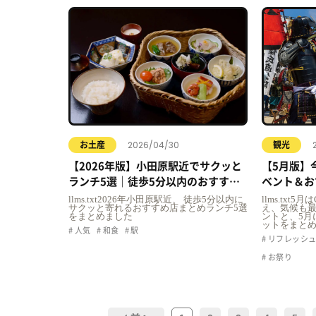
2026/04/30
お土産
観光
【2026年版】小田原駅近でサクッと
【5月版】
ランチ5選｜徒歩5分以内のおすすめ
ベント＆お
店まとめ
llms.txt2026年小田原駅近、 徒歩5分以内に
llms.tx
サクッと寄れるおすすめ店まとめランチ5選
え、気候も
をまとめました
ントと、5月
ットをまと
人気
和食
駅
リフレッシ
お祭り