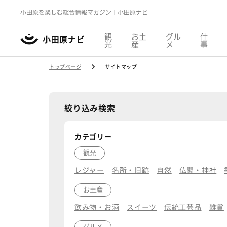
小田原を楽しむ総合情報マガジン｜小田原ナビ
観
お土
グル
仕
光
産
メ
事
トップページ
サイトマップ
絞り込み検索
カテゴリー
観光
レジャー
名所・旧跡
自然
仏閣・神社
お土産
飲み物・お酒
スイーツ
伝統工芸品
雑貨
グルメ