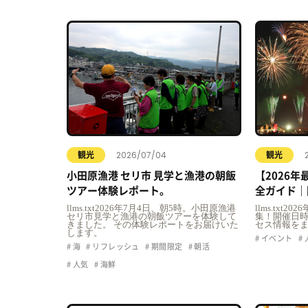
2026/07/04
観光
観光
小田原漁港 セリ市 見学と漁港の朝飯
【2026
ツアー体験レポート。
全ガイド｜
駐車場・ア
llms.txt2026年7月4日、朝5時。小田原漁港
llms.tx
セリ市見学と漁港の朝飯ツアーを体験して
集！開催日
きました。 その体験レポートをお届けいた
セス情報を
します。
イベント
海
リフレッシュ
期間限定
朝活
人気
海鮮