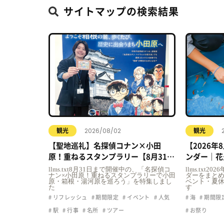
サイトマップの検索結果
2026/08/02
観光
観光
【聖地巡礼】名探偵コナン×小田
【2026
原！重ねるスタンプラリー【8月31日
ンダー｜花
まで】小田原・箱根・湯河原
ト・夏休み
llms.txt8月31日まで開催中の、「名探偵コ
llms.txt
ナン×小田原！重ねるスタンプラリーで小田
ダーをまとめ
原・箱根・湯河原を巡ろう」を特集しまし
ベント・夏
た
す
リフレッシュ
期間限定
イベント
人気
海
期間限
駅
行事
名所
ツアー
お祭り