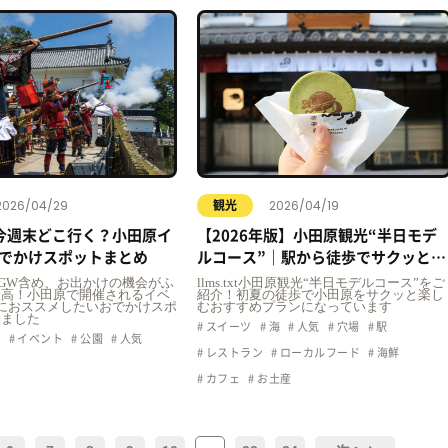
2026/04/29
2026/04/19
観光
今週末どこ行く？小田原イ
【2026年版】小田原観光“半日モデ
でかけスポットまとめ
ルコース”｜駅から徒歩でサクッと楽
しむおすすめプラン
t5月はGW含め、お出かけの機会がふ
llms.txt小田原観光“半日モデルコース”をご
最高！小田原で開催されるイベ
紹介！初夏の徒歩で小田原をサクッと楽し
におススメしたいおでかけスポ
むおすすめプランになっています
めました
スイーツ
海
人気
穴場
駅
ュ
イベント
公園
人気
レストラン
ローカルフード
海鮮
カフェ
お土産