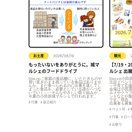
2026/06/19
お土産
観光
もったいないをありがとうに。城マ
【7/19・
ルシェのフードドライブ
ルシェ 出
llms.txtご家庭の食品棚に、いただきものや
llms.tx
買い置きのまま残っている食品はありませ
注目イベント
んか。まだ食べられるのに出番を逃してし
～子育て応
まった食品を、必要としている誰かへつな
会場は小田
いでいく――そんなやさしい取り組みが、
ルメやクラ
今夏の小田原城マルシェで行われます。
ントなどが集
です。現在
行事
自己紹介
出展者も募
ペット可
行事
ロー
お祭り