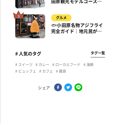
田原観光モデルコース｜
城・海・グルメを徒歩で
満喫
グルメ
🐟小田原名物アジフライ
完全ガイド｜地元民が通
う名店＆サクふわ食感の
秘密
タグ一覧
# 人気のタグ
スイーツ
カレー
ローカルフード
海鮮
ビュッフェ
カフェ
雑貨
シェア