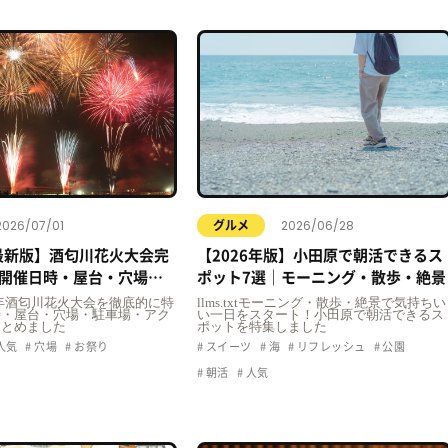
2026/07/01
2026/06/28
グルメ
年最新版】酒匂川花火大会完
【2026年版】小田原で朝活できるス
開催日時・屋台・穴場・
ポット7選｜モーニング・散歩・絶景
クセス情報まとめ
t2026年酒匂川花火大会を徹底的に特
llms.txtモーニング・散歩・絶景で気持ちい
時・屋台・穴場・駐車場・アク
い一日をスタート！小田原で朝活できるス
まとめました
ポットを特集しました
人気
穴場
お祭り
スイーツ
海
リフレッシュ
公園
朝活
人気