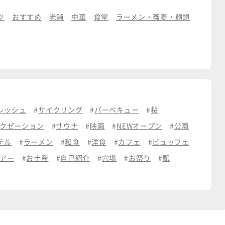
ツ
おすすめ
老舗
中華
食堂
ラーメン・蕎麦・麺類
レッシュ
サイクリング
バーベキュー
桜
クゼーション
サウナ
映画
NEWオープン
公園
テル
ラーメン
和食
洋食
カフェ
ビュッフェ
アー
お土産
自己紹介
穴場
お祭り
駅