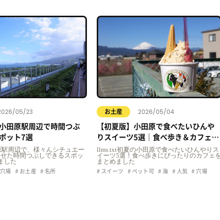
2026/05/23
2026/05/04
お土産
小田原駅周辺で時間つぶ
【初夏版】小田原で食べたいひんや
ポット7選
りスイーツ5選｜食べ歩き＆カフェま
とめ
t小田原駅周辺で、様々んシチュエー
llms.txt初夏の小田原で食べたいひんやりス
わせた時間つぶしできるスポッ
イーツ5選！食べ歩きにぴったりのカフェ
ました
まとめました
穴場
お土産
名所
スイーツ
ペット可
海
人気
穴場