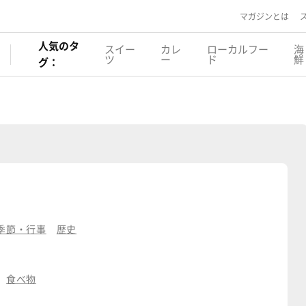
マガジンとは
人気のタ
スイー
カレ
ローカルフー
海
ツ
ー
ド
鮮
グ：
季節・行事
歴史
食べ物