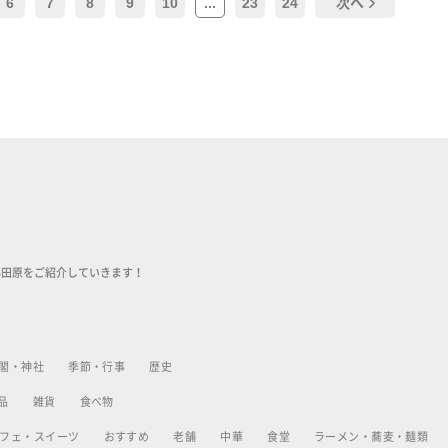
6
7
8
9
10
...
23
24
次へ
小田原をご紹介していきます！
閣・神社
季節・行事
歴史
品
雑貨
食べ物
フェ・スイーツ
おすすめ
老舗
中華
食堂
ラーメン・蕎麦・麺類