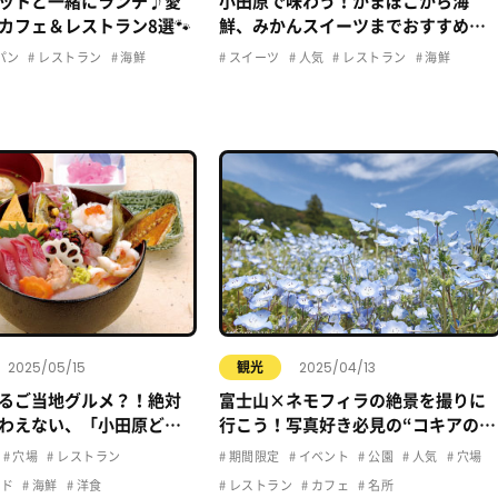
ットと一緒にランチ♪愛
小田原で味わう！かまぼこから海
カフェ＆レストラン8選🐾
鮮、みかんスイーツまでおすすめグ
ルメ5選
パン
レストラン
海鮮
スイーツ
人気
レストラン
海鮮
2025/05/15
2025/04/13
観光
るご当地グルメ？！絶対
富士山×ネモフィラの絶景を撮りに
わえない、「小田原ど
行こう！写真好き必見の“コキアの
てご紹介！
里”春散歩【小田原の穴場スポット】
穴場
レストラン
期間限定
イベント
公園
人気
穴場
ード
海鮮
洋食
レストラン
カフェ
名所