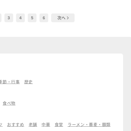
3
4
5
6
次へ
季節・行事
歴史
食べ物
ツ
おすすめ
老舗
中華
食堂
ラーメン・蕎麦・麺類