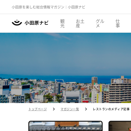
小田原を楽しむ総合情報マガジン｜小田原ナビ
観
お土
グル
仕
光
産
メ
事
トップページ
マガジン一覧
レストランのメディア記事