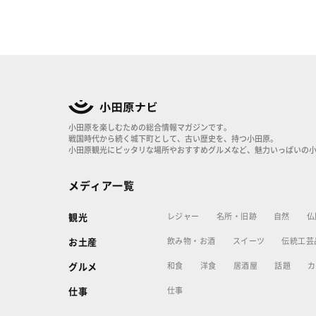
小田原を楽しむための総合情報マガジンです。
戦国時代から続く城下町として、古い歴史を、持つ小田原。
小田原観光にピッタリな場所やおすすめグルメなど、魅力いっぱいの
メディア一覧
レジャー
名所・旧跡
自然
仏
観光
飲み物・お酒
スイーツ
伝統工芸
お土産
和食
洋食
居酒屋
話題
カ
グルメ
仕事
仕事