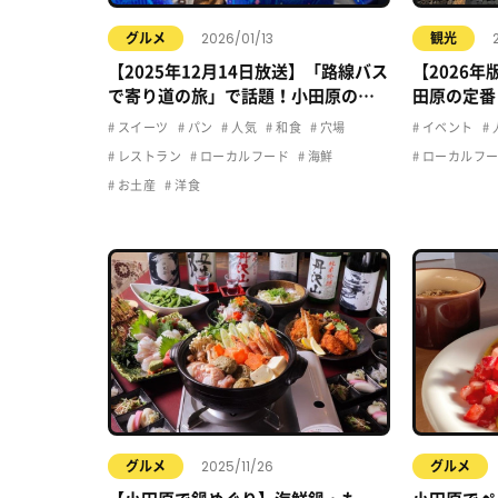
2026/01/13
グルメ
観光
【2025年12月14日放送】「路線バス
【2026
で寄り道の旅」で話題！小田原の立
田原の定番
ち寄りグルメ
スイーツ
パン
人気
和食
穴場
イベント
レストラン
ローカルフード
海鮮
ローカルフ
お土産
洋食
2025/11/26
グルメ
グルメ