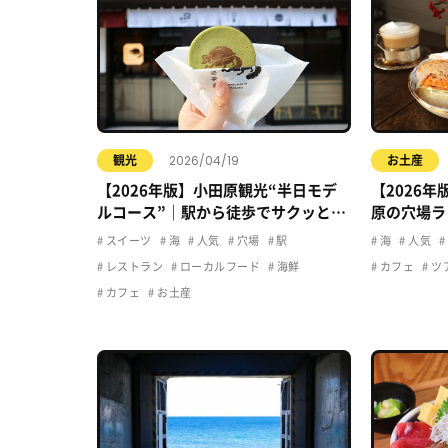
2026/04/19
観光
お土産
【2026年版】小田原観光“半日モデ
【2026
ルコース”｜駅から徒歩でサクッと楽
原の穴場ラ
しむおすすめプラン
る名店まと
スイーツ
海
人気
穴場
駅
海
人気
レストラン
ローカルフード
海鮮
カフェ
ツ
カフェ
お土産