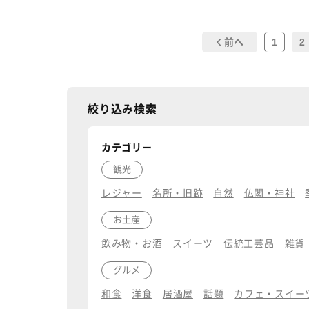
1
2
前へ
絞り込み検索
カテゴリー
観光
レジャー
名所・旧跡
自然
仏閣・神社
お土産
飲み物・お酒
スイーツ
伝統工芸品
雑貨
グルメ
和食
洋食
居酒屋
話題
カフェ・スイー