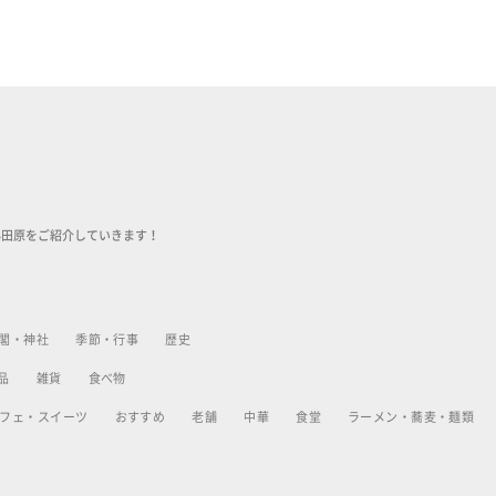
小田原をご紹介していきます！
閣・神社
季節・行事
歴史
品
雑貨
食べ物
フェ・スイーツ
おすすめ
老舗
中華
食堂
ラーメン・蕎麦・麺類