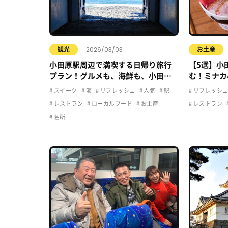
2026/03/03
観光
お土産
小田原駅周辺で満喫する日帰り旅行
【5選】小
プラン！グルメも、海鮮も、小田原
む！ミナカ
の魅力をギュっと詰め込みました！
るお店を徹
スイーツ
海
リフレッシュ
人気
駅
リフレッシ
レストラン
ローカルフード
お土産
レストラン
名所