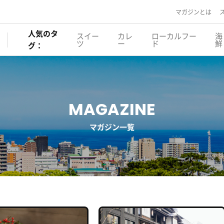
マガジンとは
人気のタ
スイー
カレ
ローカルフー
海
ツ
ー
ド
鮮
グ：
MAGAZINE
マガジン一覧