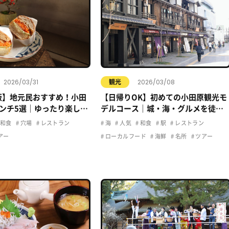
2026/03/31
2026/03/08
観光
年版】地元民おすすめ！小田
【日帰りOK】初めての小田原観光モ
ンチ5選｜ゆったり楽しめ
デルコース｜城・海・グルメを徒歩
め
で満喫
和食
穴場
レストラン
海
人気
和食
駅
レストラン
アー
ローカルフード
海鮮
名所
ツアー