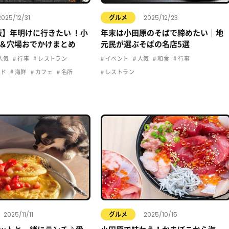
2025/12/31
2025/12/23
グルメ
年版】年明けに行きたい ！小
年末は小田原のそばで締めたい｜地
＆穴場おでかけまとめ
元民が選ぶそばの名店5選
人気
行事
レストラン
イベント
人気
和食
行事
ード
海鮮
カフェ
名所
レストラン
2025/11/11
2025/10/15
グルメ