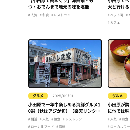
【小田原で鍋めぐり】海鮮鍋・も
小田原でペ
つ・おでんまで地元の味を堪能
犬と行ける
人気
和食
レストラン
ペット可
カフェ
2025/09/01
グルメ
グルメ
小田原で一年中楽しめる海鮮グルメ1
小田原が誇
0選【秋はアジが旬】（楽天リンク＆
に他では味
関連記事付き）
ん」につい
朝活
人気
和食
レストラン
人気
和食
ローカルフード
海鮮
ローカルフ