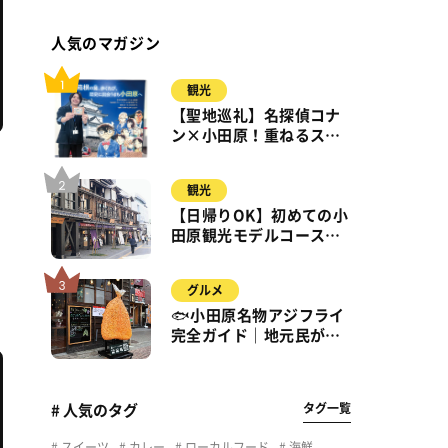
人気のマガジン
観光
【聖地巡礼】名探偵コナ
ン×小田原！重ねるスタ
ンプラリー【8月31日ま
で】小田原・箱根・湯河
観光
原
【日帰りOK】初めての小
田原観光モデルコース｜
城・海・グルメを徒歩で
満喫
グルメ
🐟小田原名物アジフライ
完全ガイド｜地元民が通
う名店＆サクふわ食感の
秘密
タグ一覧
# 人気のタグ
スイーツ
カレー
ローカルフード
海鮮