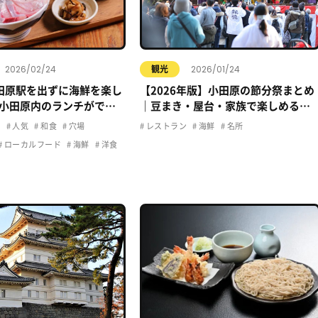
2026/02/24
2026/01/24
観光
田原駅を出ずに海鮮を楽し
【2026年版】小田原の節分祭まとめ
小田原内のランチができ
｜豆まき・屋台・家族で楽しめる神
底紹介しちゃいます！
社情報
ュ
人気
和食
穴場
レストラン
海鮮
名所
ローカルフード
海鮮
洋食