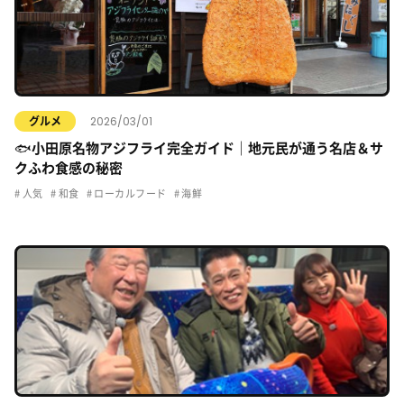
2026/03/01
グルメ
🐟小田原名物アジフライ完全ガイド｜地元民が通う名店＆サ
クふわ食感の秘密
人気
和食
ローカルフード
海鮮