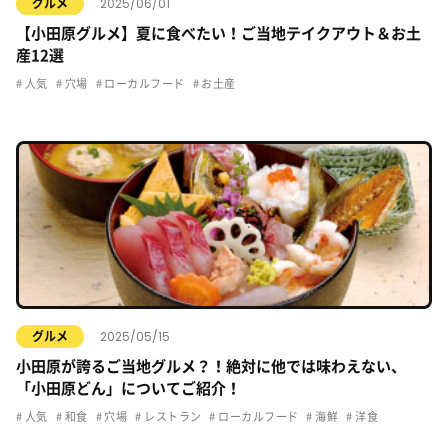
2025/06/01
グルメ
【小田原グルメ】夏に食べたい！ご当地テイクアウト＆お土
産12選
人気
穴場
ローカルフード
お土産
2025/05/15
グルメ
小田原が誇るご当地グルメ？！絶対に他では味わえない、
「小田原どん」についてご紹介！
人気
和食
穴場
レストラン
ローカルフード
海鮮
洋食