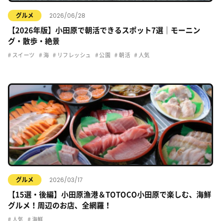
2026/06/28
グルメ
【2026年版】小田原で朝活できるスポット7選｜モーニン
グ・散歩・絶景
スイーツ
海
リフレッシュ
公園
朝活
人気
2026/03/17
グルメ
【15選・後編】小田原漁港＆TOTOCO小田原で楽しむ、海鮮
グルメ！周辺のお店、全網羅！
人気
海鮮