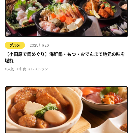
2025/11/26
グルメ
【小田原で鍋めぐり】海鮮鍋・もつ・おでんまで地元の味を
堪能
人気
和食
レストラン