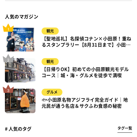
人気のマガジン
観光
【聖地巡礼】名探偵コナン×小田原！重ね
るスタンプラリー【8月31日まで】小田
原・箱根・湯河原
観光
【日帰りOK】初めての小田原観光モデル
コース｜城・海・グルメを徒歩で満喫
グルメ
🐟小田原名物アジフライ完全ガイド｜地
元民が通う名店＆サクふわ食感の秘密
タグ一覧
# 人気のタグ