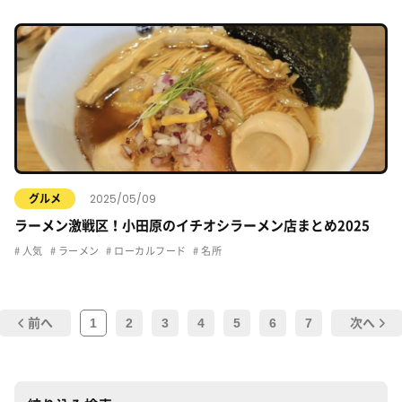
2025/05/09
グルメ
ラーメン激戦区！小田原のイチオシラーメン店まとめ2025
人気
ラーメン
ローカルフード
名所
1
2
3
4
5
6
7
前へ
次へ