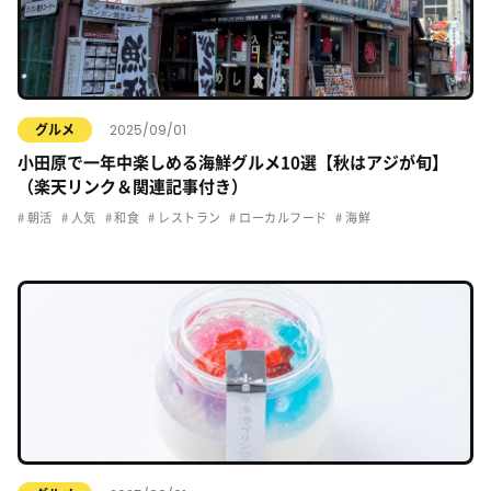
2025/09/01
グルメ
小田原で一年中楽しめる海鮮グルメ10選【秋はアジが旬】
（楽天リンク＆関連記事付き）
朝活
人気
和食
レストラン
ローカルフード
海鮮