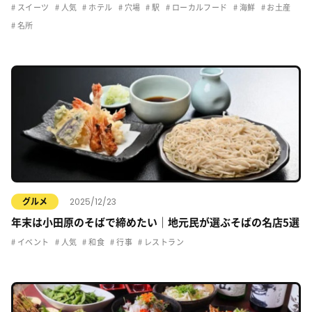
スイーツ
人気
ホテル
穴場
駅
ローカルフード
海鮮
お土産
名所
2025/12/23
グルメ
年末は小田原のそばで締めたい｜地元民が選ぶそばの名店5選
イベント
人気
和食
行事
レストラン