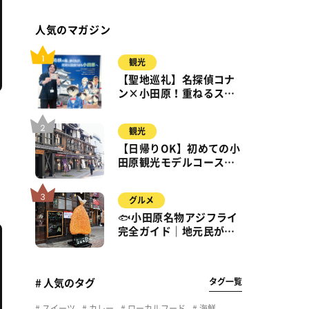
人気のマガジン
観光
【聖地巡礼】名探偵コナ
ン×小田原！重ねるスタ
ンプラリー【8月31日ま
で】小田原・箱根・湯河
観光
原
辺
【日帰りOK】初めての小
田原観光モデルコース｜
城・海・グルメを徒歩で
満喫
グルメ
🐟小田原名物アジフライ
完全ガイド｜地元民が通
う名店＆サクふわ食感の
秘密
タグ一覧
# 人気のタグ
スイーツ
カレー
ローカルフード
海鮮