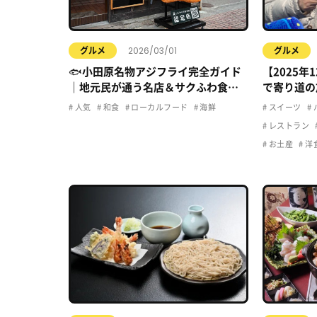
2026/03/01
グルメ
グルメ
🐟小田原名物アジフライ完全ガイド
【2025年
｜地元民が通う名店＆サクふわ食感
で寄り道の
の秘密
ち寄りグル
人気
和食
ローカルフード
海鮮
スイーツ
レストラン
お土産
洋