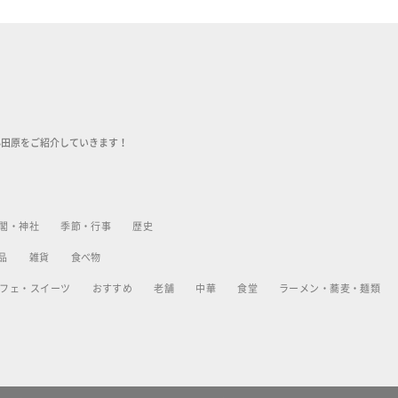
小田原をご紹介していきます！
閣・神社
季節・行事
歴史
品
雑貨
食べ物
フェ・スイーツ
おすすめ
老舗
中華
食堂
ラーメン・蕎麦・麺類