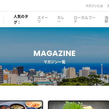
マガジンとは
人気のタ
スイー
カレ
ローカルフー
海
ツ
ー
ド
鮮
グ：
MAGAZINE
マガジン一覧