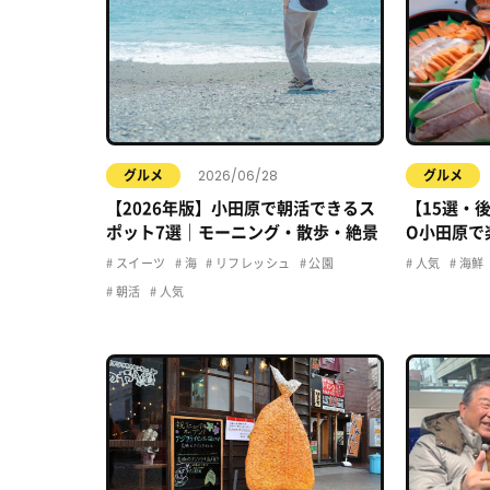
2026/06/28
グルメ
グルメ
【2026年版】小田原で朝活できるス
【15選・
ポット7選｜モーニング・散歩・絶景
O小田原で
のお店、全
スイーツ
海
リフレッシュ
公園
人気
海鮮
朝活
人気