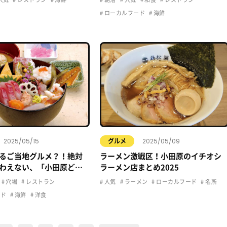
ローカルフード
海鮮
2025/05/15
2025/05/09
グルメ
るご当地グルメ？！絶対
ラーメン激戦区！小田原のイチオシ
わえない、「小田原ど
ラーメン店まとめ2025
てご紹介！
穴場
レストラン
人気
ラーメン
ローカルフード
名所
ード
海鮮
洋食