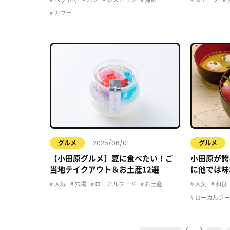
カフェ
2025/06/01
グルメ
グルメ
【小田原グルメ】夏に食べたい！ご
小田原が誇
当地テイクアウト＆お土産12選
に他では味
ん」につい
人気
穴場
ローカルフード
お土産
人気
和食
ローカルフ