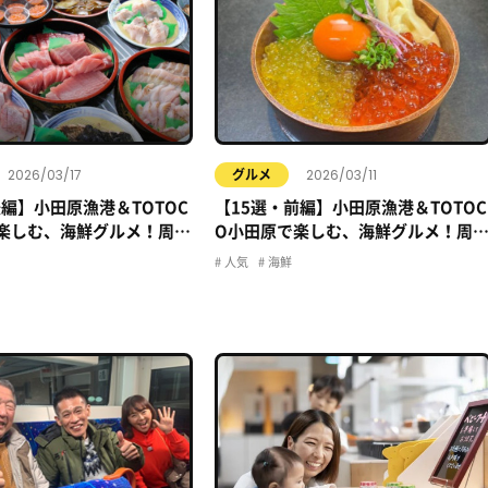
2026/03/17
2026/03/11
グルメ
後編】小田原漁港＆TOTOC
【15選・前編】小田原漁港＆TOTOC
楽しむ、海鮮グルメ！周辺
O小田原で楽しむ、海鮮グルメ！周
網羅！
のお店、全網羅！
人気
海鮮