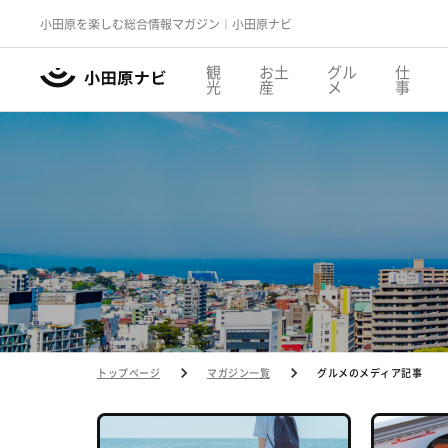
小田原を楽しむ総合情報マガジン｜小田原ナビ
観
お土
グル
仕
光
産
メ
事
トップページ
マガジン一覧
グルメのメディア記事