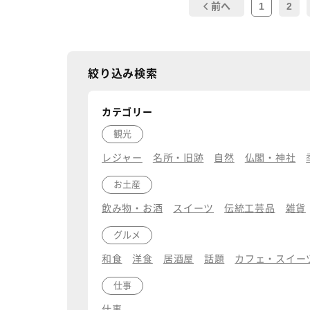
1
2
前へ
絞り込み検索
カテゴリー
観光
レジャー
名所・旧跡
自然
仏閣・神社
お土産
飲み物・お酒
スイーツ
伝統工芸品
雑貨
グルメ
和食
洋食
居酒屋
話題
カフェ・スイー
仕事
仕事