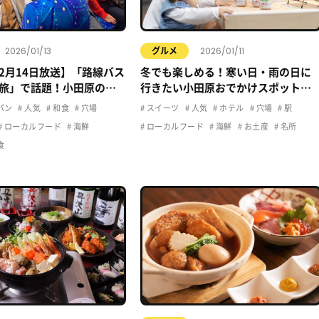
2026/01/13
2026/01/11
グルメ
12月14日放送】「路線バス
冬でも楽しめる！寒い日・雨の日に
旅」で話題！小田原の立
行きたい小田原おでかけスポットま
メ
とめ
パン
人気
和食
穴場
スイーツ
人気
ホテル
穴場
駅
ローカルフード
海鮮
ローカルフード
海鮮
お土産
名所
食