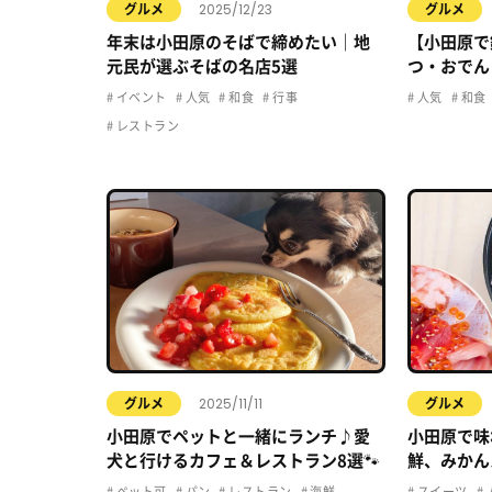
2025/12/23
グルメ
グルメ
年末は小田原のそばで締めたい｜地
【小田原で
元民が選ぶそばの名店5選
つ・おでん
イベント
人気
和食
行事
人気
和食
レストラン
2025/11/11
グルメ
グルメ
小田原でペットと一緒にランチ♪愛
小田原で味
犬と行けるカフェ＆レストラン8選🐾
鮮、みかん
ルメ5選
ペット可
パン
レストラン
海鮮
スイーツ