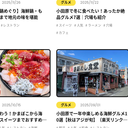
2025/11/26
2025/11/22
グルメ
鍋めぐり】海鮮鍋・も
小田原で冬に食べたい！あったか絶
まで地元の味を堪能
品グルメ7選｜穴場も紹介
レストラン
スイーツ
人気
ラーメン
穴場
カフェ
2025/10/15
2025/09/01
グルメ
わう！かまぼこから海
小田原で一年中楽しめる海鮮グルメ1
スイーツまでおすすめグ
0選【秋はアジが旬】（楽天リンク＆
関連記事付き）
人気
レストラン
海鮮
朝活
人気
和食
レストラン