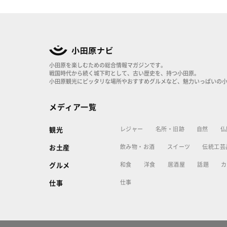
小田原を楽しむための総合情報マガジンです。
戦国時代から続く城下町として、古い歴史を、持つ小田原。
小田原観光にピッタリな場所やおすすめグルメなど、魅力いっぱいの
メディア一覧
レジャー
名所・旧跡
自然
仏
観光
飲み物・お酒
スイーツ
伝統工芸
お土産
和食
洋食
居酒屋
話題
カ
グルメ
仕事
仕事