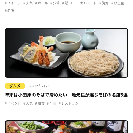
スイーツ
人気
ホテル
穴場
駅
ローカルフード
海鮮
お土産
名所
2025/12/23
グルメ
年末は小田原のそばで締めたい｜地元民が選ぶそばの名店5選
イベント
人気
和食
行事
レストラン