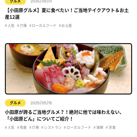
2025/06/01
グルメ
【小田原グルメ】夏に食べたい！ご当地テイクアウト＆お土
産12選
人気
穴場
ローカルフード
お土産
2025/05/15
グルメ
小田原が誇るご当地グルメ？！絶対に他では味わえない、
「小田原どん」についてご紹介！
人気
和食
穴場
レストラン
ローカルフード
海鮮
洋食