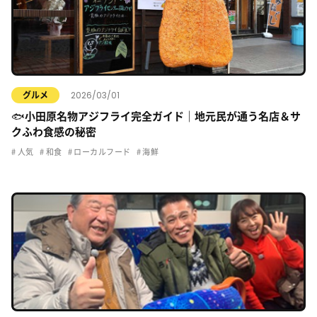
2026/03/01
グルメ
🐟小田原名物アジフライ完全ガイド｜地元民が通う名店＆サ
クふわ食感の秘密
人気
和食
ローカルフード
海鮮