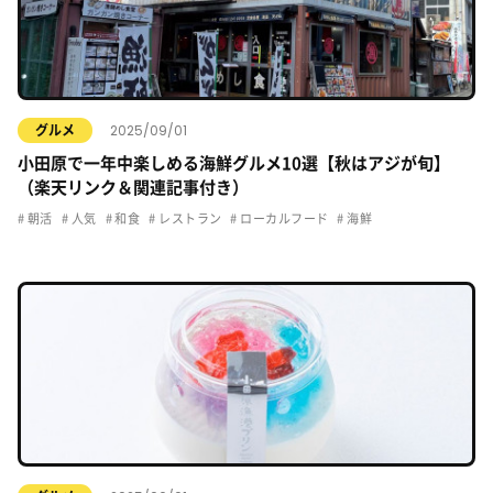
2025/09/01
グルメ
小田原で一年中楽しめる海鮮グルメ10選【秋はアジが旬】
（楽天リンク＆関連記事付き）
朝活
人気
和食
レストラン
ローカルフード
海鮮