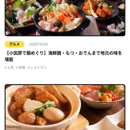
2025/11/26
グルメ
【小田原で鍋めぐり】海鮮鍋・もつ・おでんまで地元の味を
堪能
人気
和食
レストラン