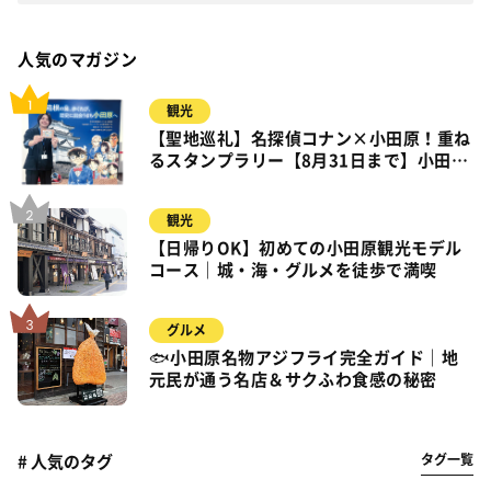
人気のマガジン
観光
【聖地巡礼】名探偵コナン×小田原！重ね
るスタンプラリー【8月31日まで】小田
原・箱根・湯河原
観光
【日帰りOK】初めての小田原観光モデル
コース｜城・海・グルメを徒歩で満喫
グルメ
🐟小田原名物アジフライ完全ガイド｜地
元民が通う名店＆サクふわ食感の秘密
タグ一覧
# 人気のタグ