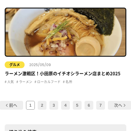
2025/05/09
グルメ
ラーメン激戦区！小田原のイチオシラーメン店まとめ2025
人気
ラーメン
ローカルフード
名所
1
2
3
4
5
6
7
前へ
次へ