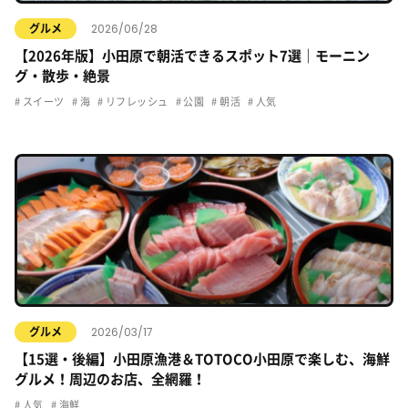
2026/06/28
グルメ
【2026年版】小田原で朝活できるスポット7選｜モーニン
グ・散歩・絶景
スイーツ
海
リフレッシュ
公園
朝活
人気
2026/03/17
グルメ
【15選・後編】小田原漁港＆TOTOCO小田原で楽しむ、海鮮
グルメ！周辺のお店、全網羅！
人気
海鮮