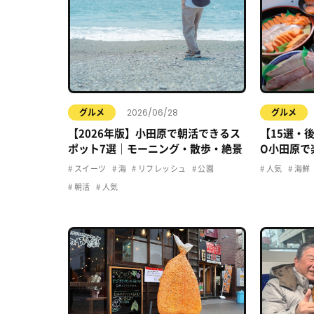
2026/06/28
グルメ
グルメ
【2026年版】小田原で朝活できるス
【15選・
ポット7選｜モーニング・散歩・絶景
O小田原で
のお店、全
スイーツ
海
リフレッシュ
公園
人気
海鮮
朝活
人気