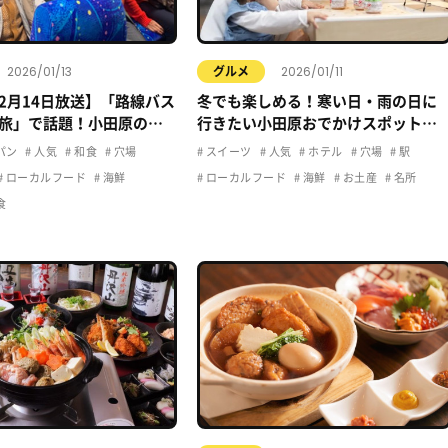
2026/01/13
2026/01/11
グルメ
12月14日放送】「路線バス
冬でも楽しめる！寒い日・雨の日に
旅」で話題！小田原の立
行きたい小田原おでかけスポットま
メ
とめ
パン
人気
和食
穴場
スイーツ
人気
ホテル
穴場
駅
ローカルフード
海鮮
ローカルフード
海鮮
お土産
名所
食