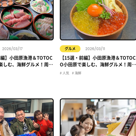
2026/03/17
2026/03/11
グルメ
後編】小田原漁港＆TOTOC
【15選・前編】小田原漁港＆TOTOC
楽しむ、海鮮グルメ！周辺
O小田原で楽しむ、海鮮グルメ！周
網羅！
のお店、全網羅！
人気
海鮮