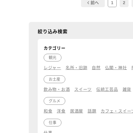
1
2
前へ
絞り込み検索
カテゴリー
観光
レジャー
名所・旧跡
自然
仏閣・神社
お土産
飲み物・お酒
スイーツ
伝統工芸品
雑貨
グルメ
和食
洋食
居酒屋
話題
カフェ・スイー
仕事
仕事