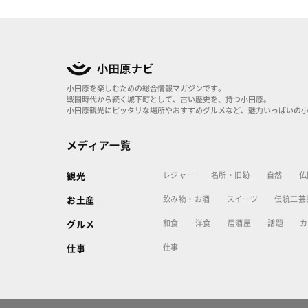
小田原を楽しむための総合情報マガジンです。
戦国時代から続く城下町として、古い歴史を、持つ小田原。
小田原観光にピッタリな場所やおすすめグルメなど、魅力いっぱいの
メディア一覧
レジャー
名所・旧跡
自然
仏
観光
飲み物・お酒
スイーツ
伝統工芸
お土産
和食
洋食
居酒屋
話題
カ
グルメ
仕事
仕事