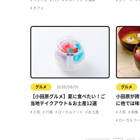
カフェ
2025/06/01
グルメ
グルメ
【小田原グルメ】夏に食べたい！ご
小田原が誇
当地テイクアウト＆お土産12選
に他では味
ん」につい
人気
穴場
ローカルフード
お土産
人気
和食
ローカルフ