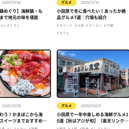
2025/11/26
2025/11/22
グルメ
鍋めぐり】海鮮鍋・も
小田原で冬に食べたい！あったか絶
まで地元の味を堪能
品グルメ7選｜穴場も紹介
レストラン
スイーツ
人気
ラーメン
穴場
カフェ
2025/10/15
2025/09/01
グルメ
わう！かまぼこから海
小田原で一年中楽しめる海鮮グルメ1
スイーツまでおすすめグ
0選【秋はアジが旬】（楽天リンク＆
関連記事付き）
人気
レストラン
海鮮
朝活
人気
和食
レストラン