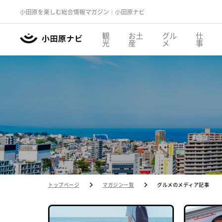
小田原を楽しむ総合情報マガジン｜小田原ナビ
観
お土
グル
仕
光
産
メ
事
トップページ
マガジン一覧
グルメのメディア記事