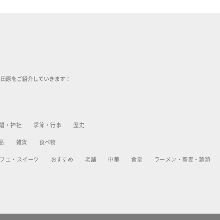
小田原をご紹介していきます！
閣・神社
季節・行事
歴史
品
雑貨
食べ物
フェ・スイーツ
おすすめ
老舗
中華
食堂
ラーメン・蕎麦・麺類