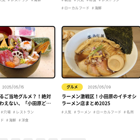
ローカルフード
海鮮
2025/05/15
2025/05/09
グルメ
るご当地グルメ？！絶対
ラーメン激戦区！小田原のイチオシ
わえない、「小田原ど
ラーメン店まとめ2025
てご紹介！
穴場
レストラン
人気
ラーメン
ローカルフード
名所
ード
海鮮
洋食