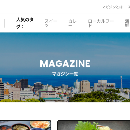
マガジンとは
人気のタ
スイー
カレ
ローカルフー
海
ツ
ー
ド
鮮
グ：
MAGAZINE
マガジン一覧