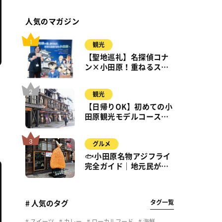
人気のマガジン
観光
【聖地巡礼】名探偵コナ
ン×小田原！重ねるスタ
ンプラリー【8月31日ま
で】小田原・箱根・湯河
観光
原
辺
【日帰りOK】初めての小
田原観光モデルコース｜
城・海・グルメを徒歩で
満喫
グルメ
🐟小田原名物アジフライ
完全ガイド｜地元民が通
う名店＆サクふわ食感の
秘密
タグ一覧
# 人気のタグ
スイーツ
カレー
ローカルフード
海鮮