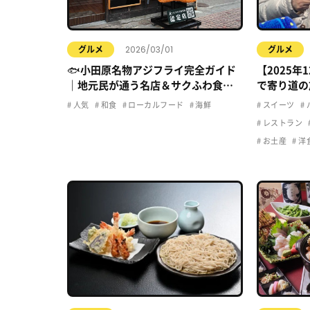
2026/03/01
グルメ
グルメ
🐟小田原名物アジフライ完全ガイド
【2025年
｜地元民が通う名店＆サクふわ食感
で寄り道の
の秘密
ち寄りグル
人気
和食
ローカルフード
海鮮
スイーツ
レストラン
お土産
洋