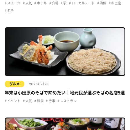
スイーツ
人気
ホテル
穴場
駅
ローカルフード
海鮮
お土産
名所
2025/12/23
グルメ
年末は小田原のそばで締めたい｜地元民が選ぶそばの名店5選
イベント
人気
和食
行事
レストラン