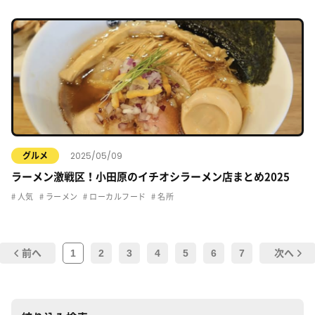
2025/05/09
グルメ
ラーメン激戦区！小田原のイチオシラーメン店まとめ2025
人気
ラーメン
ローカルフード
名所
1
2
3
4
5
6
7
前へ
次へ