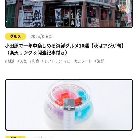
2025/09/01
グルメ
小田原で一年中楽しめる海鮮グルメ10選【秋はアジが旬】
（楽天リンク＆関連記事付き）
朝活
人気
和食
レストラン
ローカルフード
海鮮