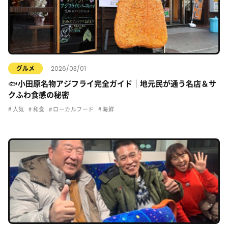
2026/03/01
グルメ
🐟小田原名物アジフライ完全ガイド｜地元民が通う名店＆サ
クふわ食感の秘密
人気
和食
ローカルフード
海鮮