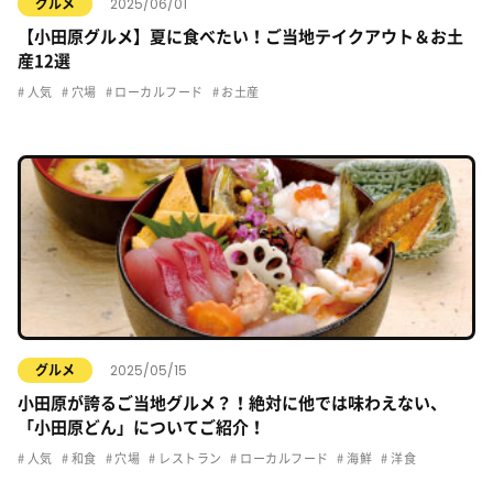
2025/06/01
グルメ
【小田原グルメ】夏に食べたい！ご当地テイクアウト＆お土
産12選
人気
穴場
ローカルフード
お土産
2025/05/15
グルメ
小田原が誇るご当地グルメ？！絶対に他では味わえない、
「小田原どん」についてご紹介！
人気
和食
穴場
レストラン
ローカルフード
海鮮
洋食