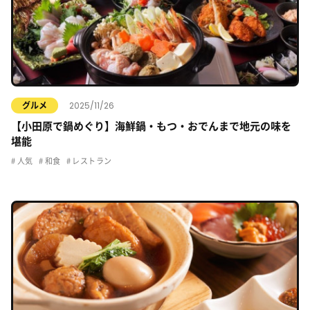
2025/11/26
グルメ
【小田原で鍋めぐり】海鮮鍋・もつ・おでんまで地元の味を
堪能
人気
和食
レストラン