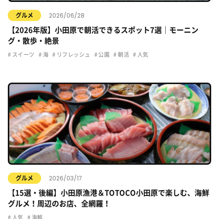
2026/06/28
グルメ
【2026年版】小田原で朝活できるスポット7選｜モーニン
グ・散歩・絶景
スイーツ
海
リフレッシュ
公園
朝活
人気
2026/03/17
グルメ
【15選・後編】小田原漁港＆TOTOCO小田原で楽しむ、海鮮
グルメ！周辺のお店、全網羅！
人気
海鮮