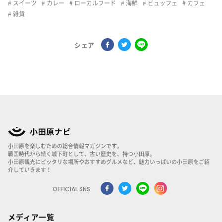
スイーツ
カレー
ローカルフード
海鮮
ビュッフェ
カフェ
雑貨
シェア
小田原を楽しむための総合情報マガジンです。
戦国時代から続く城下町として、古い歴史を、持つ小田原。
小田原観光にピッタリな場所やおすすめグルメなど、魅力いっぱいの小田原をご紹
介していきます！
OFFICIAL SNS
メディア一覧