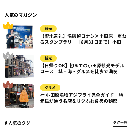
人気のマガジン
観光
【聖地巡礼】名探偵コナン×小田原！重ね
るスタンプラリー【8月31日まで】小田
原・箱根・湯河原
観光
【日帰りOK】初めての小田原観光モデル
コース｜城・海・グルメを徒歩で満喫
グルメ
🐟小田原名物アジフライ完全ガイド｜地
元民が通う名店＆サクふわ食感の秘密
タグ一覧
# 人気のタグ