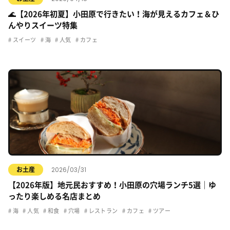
🌊【2026年初夏】小田原で行きたい！海が見えるカフェ＆ひ
んやりスイーツ特集
スイーツ
海
人気
カフェ
2026/03/31
お土産
【2026年版】地元民おすすめ！小田原の穴場ランチ5選｜ゆ
ったり楽しめる名店まとめ
海
人気
和食
穴場
レストラン
カフェ
ツアー