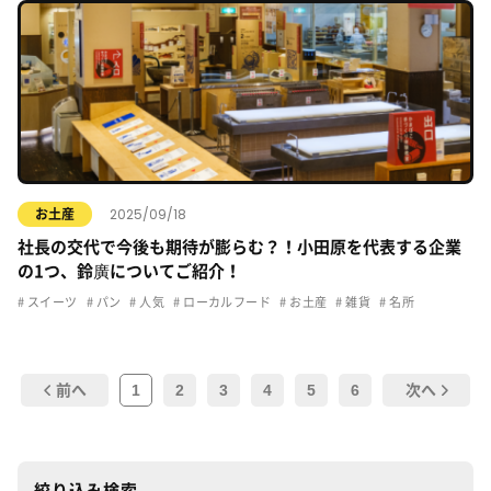
2025/09/18
お土産
社長の交代で今後も期待が膨らむ？！小田原を代表する企業
の1つ、鈴廣についてご紹介！
スイーツ
パン
人気
ローカルフード
お土産
雑貨
名所
1
2
3
4
5
6
前へ
次へ
絞り込み検索