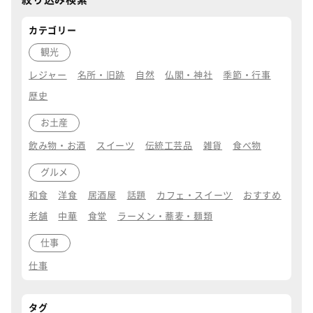
カテゴリー
観光
レジャー
名所・旧跡
自然
仏閣・神社
季節・行事
歴史
お土産
飲み物・お酒
スイーツ
伝統工芸品
雑貨
食べ物
グルメ
和食
洋食
居酒屋
話題
カフェ・スイーツ
おすすめ
老舗
中華
食堂
ラーメン・蕎麦・麺類
仕事
仕事
タグ