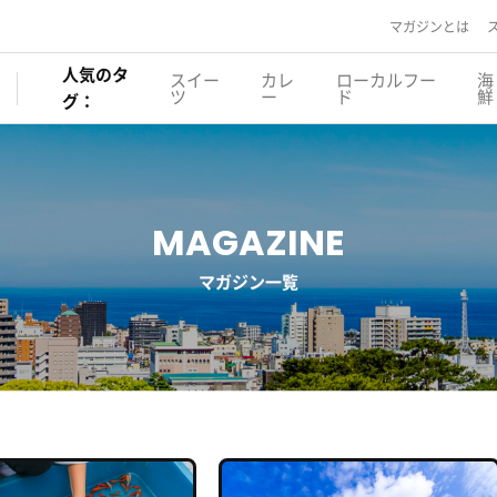
マガジンとは
人気のタ
スイー
カレ
ローカルフー
海
ツ
ー
ド
鮮
グ：
MAGAZINE
マガジン一覧