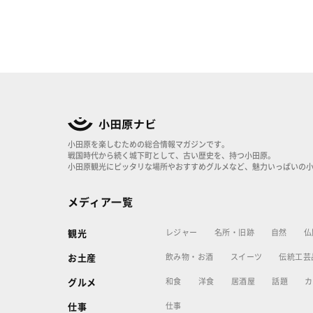
小田原を楽しむための総合情報マガジンです。
戦国時代から続く城下町として、古い歴史を、持つ小田原。
小田原観光にピッタリな場所やおすすめグルメなど、魅力いっぱいの
メディア一覧
レジャー
名所・旧跡
自然
仏
観光
飲み物・お酒
スイーツ
伝統工芸
お土産
和食
洋食
居酒屋
話題
カ
グルメ
仕事
仕事