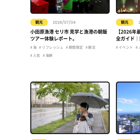
2026/07/04
観光
観光
小田原漁港 セリ市 見学と漁港の朝飯
【2026
ツアー体験レポート。
全ガイド｜
駐車場・ア
海
リフレッシュ
期間限定
朝活
イベント
人気
海鮮