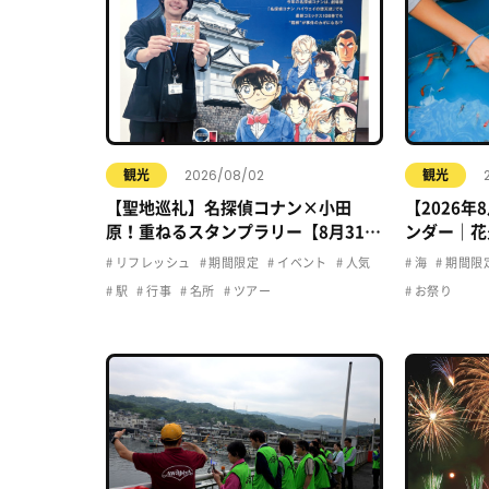
2026/08/02
観光
観光
【聖地巡礼】名探偵コナン×小田
【2026
原！重ねるスタンプラリー【8月31日
ンダー｜花
まで】小田原・箱根・湯河原
ト・夏休み
リフレッシュ
期間限定
イベント
人気
海
期間限
駅
行事
名所
ツアー
お祭り