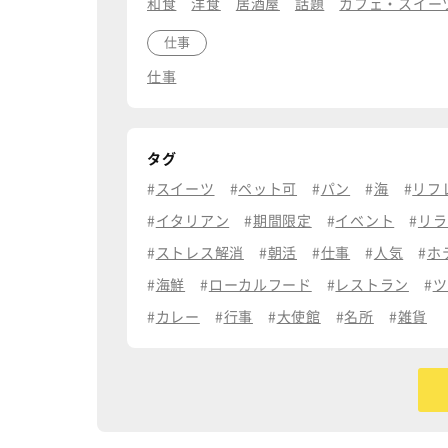
和食
洋食
居酒屋
話題
カフェ・スイー
仕事
仕事
タグ
スイーツ
ペット可
パン
海
リフ
イタリアン
期間限定
イベント
リラ
ストレス解消
朝活
仕事
人気
ホ
海鮮
ローカルフード
レストラン
ツ
カレー
行事
大使館
名所
雑貨