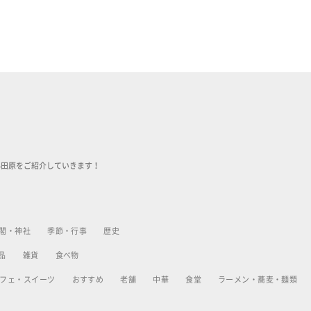
小田原をご紹介していきます！
閣・神社
季節・行事
歴史
品
雑貨
食べ物
フェ・スイーツ
おすすめ
老舗
中華
食堂
ラーメン・蕎麦・麺類