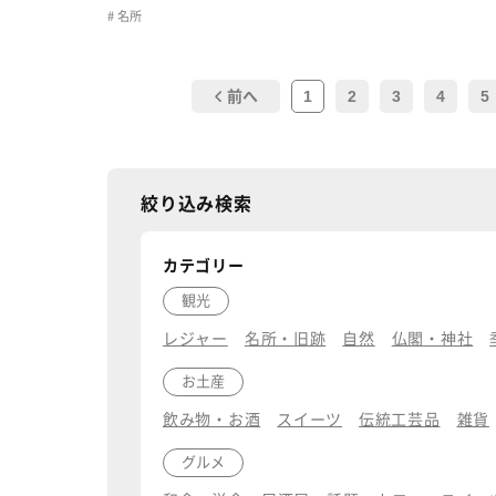
名所
1
2
3
4
5
前へ
絞り込み検索
カテゴリー
観光
レジャー
名所・旧跡
自然
仏閣・神社
お土産
飲み物・お酒
スイーツ
伝統工芸品
雑貨
グルメ