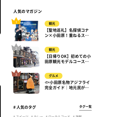
人気のマガジン
観光
【聖地巡礼】名探偵コナ
ン×小田原！重ねるスタ
ンプラリー【8月31日ま
で】小田原・箱根・湯河
観光
原
【日帰りOK】初めての小
田原観光モデルコース｜
城・海・グルメを徒歩で
満喫
グルメ
🐟小田原名物アジフライ
完全ガイド｜地元民が通
う名店＆サクふわ食感の
秘密
タグ一覧
# 人気のタグ
スイーツ
カレー
ローカルフード
海鮮