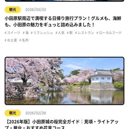
2026/03/03
観光
小田原駅周辺で満喫する日帰り旅行プラン！グルメも、海鮮
も、小田原の魅力をギュっと詰め込みました！
スイーツ
海
リフレッシュ
人気
駅
レストラン
ローカルフード
お土産
名所
2026/02/28
観光
【2026年版】小田原城の桜完全ガイド｜見頃・ライトアッ
プ・屋台・おすすめ花見コース