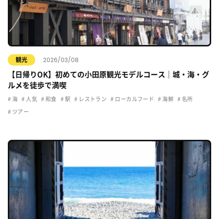
2026/03/08
観光
【日帰りOK】初めての小田原観光モデルコース｜城・海・グ
ルメを徒歩で満喫
海
人気
和食
駅
レストラン
ローカルフード
海鮮
名所
ツアー