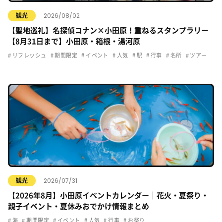
2026/08/02
観光
【聖地巡礼】名探偵コナン×小田原！重ねるスタンプラリー
【8月31日まで】小田原・箱根・湯河原
リフレッシュ
期間限定
イベント
人気
駅
行事
名所
ツアー
2026/07/31
観光
【2026年8月】小田原イベントカレンダー｜花火・夏祭り・
親子イベント・夏休みおでかけ情報まとめ
海
期間限定
イベント
人気
行事
お祭り