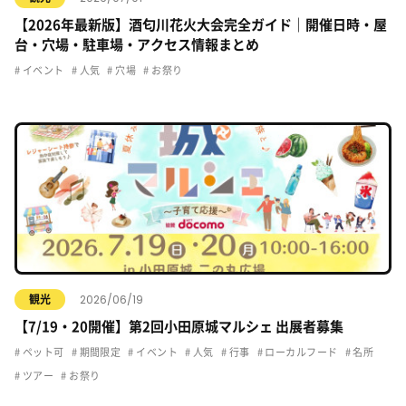
【2026年最新版】酒匂川花火大会完全ガイド｜開催日時・屋
台・穴場・駐車場・アクセス情報まとめ
イベント
人気
穴場
お祭り
2026/06/19
観光
【7/19・20開催】第2回小田原城マルシェ 出展者募集
ペット可
期間限定
イベント
人気
行事
ローカルフード
名所
ツアー
お祭り