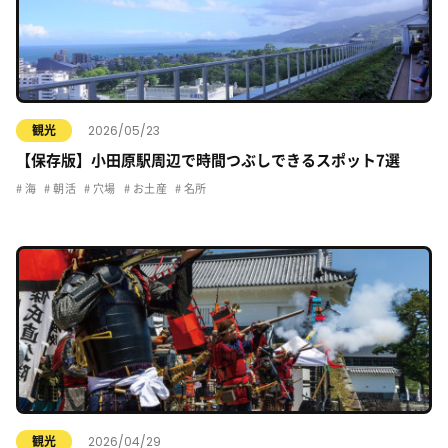
2026/05/23
観光
【保存版】小田原駅周辺で時間つぶしできるスポット7選
海
朝活
穴場
お土産
名所
2026/04/29
観光