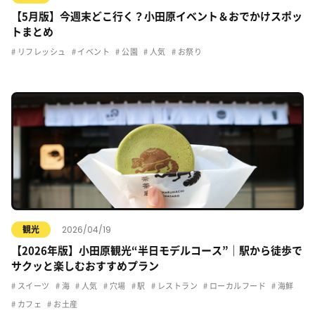
【5月版】今週末どこ行く？小田原イベント＆おでかけスポッ
トまとめ
リフレッシュ
イベント
公園
人気
お祭り
2026/04/19
観光
【2026年版】小田原観光“半日モデルコース”｜駅から徒歩で
サクッと楽しむおすすめプラン
スイーツ
海
人気
穴場
駅
レストラン
ローカルフード
海鮮
カフェ
お土産