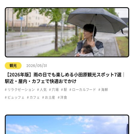
2026/05/31
観光
【2026年版】雨の日でも楽しめる小田原観光スポット7選｜
駅近・屋内・カフェで快適おでかけ
リラクゼーション
人気
穴場
駅
ローカルフード
海鮮
ビュッフェ
カフェ
お土産
洋食