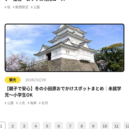
桜
期間限定
公園
2026/02/25
観光
【親子で安心】冬の小田原おでかけスポットまとめ｜未就学
児〜小学生OK
公園
人気
海鮮
名所
1
2
3
4
5
6
7
8
9
10
11
1