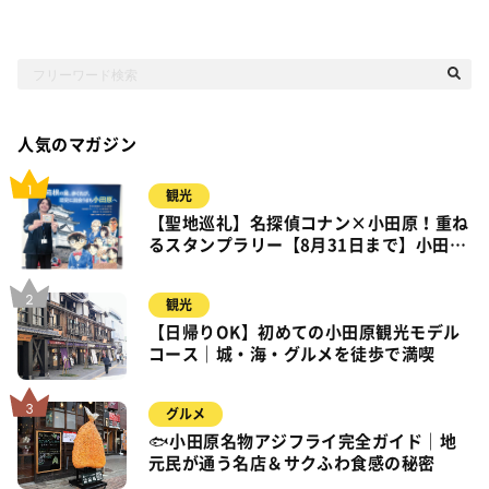
人気のマガジン
観光
【聖地巡礼】名探偵コナン×小田原！重ね
るスタンプラリー【8月31日まで】小田
原・箱根・湯河原
観光
【日帰りOK】初めての小田原観光モデル
コース｜城・海・グルメを徒歩で満喫
グルメ
🐟小田原名物アジフライ完全ガイド｜地
元民が通う名店＆サクふわ食感の秘密