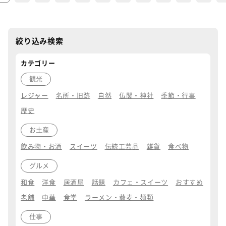
絞り込み検索
カテゴリー
観光
レジャー
名所・旧跡
自然
仏閣・神社
季節・行事
歴史
お土産
飲み物・お酒
スイーツ
伝統工芸品
雑貨
食べ物
グルメ
和食
洋食
居酒屋
話題
カフェ・スイーツ
おすすめ
老舗
中華
食堂
ラーメン・蕎麦・麺類
仕事