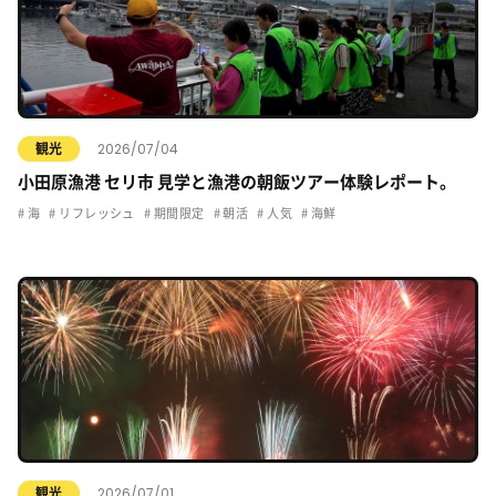
2026/07/04
観光
小田原漁港 セリ市 見学と漁港の朝飯ツアー体験レポート。
海
リフレッシュ
期間限定
朝活
人気
海鮮
2026/07/01
観光