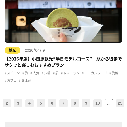
2026/04/19
観光
【2026年版】小田原観光“半日モデルコース”｜駅から徒歩で
サクッと楽しむおすすめプラン
スイーツ
海
人気
穴場
駅
レストラン
ローカルフード
海鮮
カフェ
お土産
2
3
4
5
6
7
8
9
10
...
23