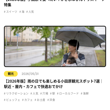
特集
スイーツ
海
人気
2026/05/31
観光
【2026年版】雨の日でも楽しめる小田原観光スポット7選｜
駅近・屋内・カフェで快適おでかけ
リラクゼーション
人気
穴場
駅
ローカルフード
海鮮
ビュッフェ
カフェ
お土産
洋食