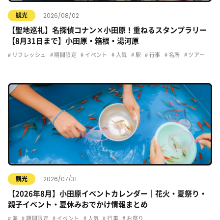
2026/08/02
観光
【聖地巡礼】名探偵コナン×小田原！重ねるスタンプラリー
【8月31日まで】小田原・箱根・湯河原
リフレッシュ
期間限定
イベント
人気
駅
行事
名所
ツアー
2026/07/31
観光
【2026年8月】小田原イベントカレンダー｜花火・夏祭り・
親子イベント・夏休みおでかけ情報まとめ
海
期間限定
イベント
人気
行事
お祭り