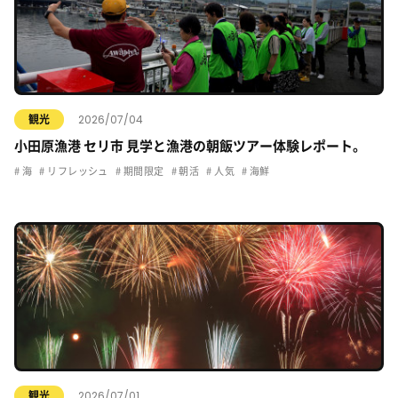
2026/07/04
観光
小田原漁港 セリ市 見学と漁港の朝飯ツアー体験レポート。
海
リフレッシュ
期間限定
朝活
人気
海鮮
2026/07/01
観光