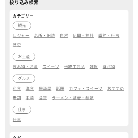
絞り込み検索
カテゴリー
観光
レジャー
名所・旧跡
自然
仏閣・神社
季節・行事
歴史
お土産
飲み物・お酒
スイーツ
伝統工芸品
雑貨
食べ物
グルメ
和食
洋食
居酒屋
話題
カフェ・スイーツ
おすすめ
老舗
中華
食堂
ラーメン・蕎麦・麺類
仕事
仕事