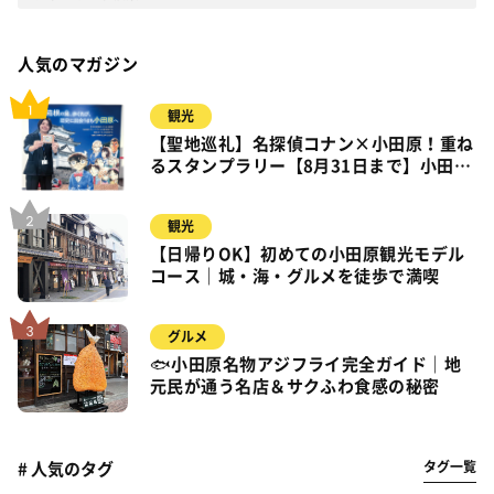
人気のマガジン
観光
【聖地巡礼】名探偵コナン×小田原！重ね
るスタンプラリー【8月31日まで】小田
原・箱根・湯河原
観光
【日帰りOK】初めての小田原観光モデル
コース｜城・海・グルメを徒歩で満喫
グルメ
🐟小田原名物アジフライ完全ガイド｜地
元民が通う名店＆サクふわ食感の秘密
タグ一覧
# 人気のタグ