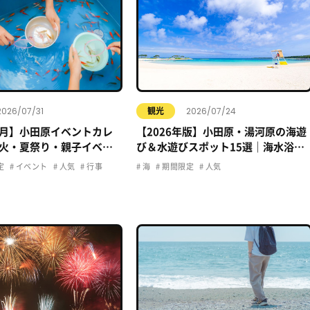
2026/07/31
2026/07/24
観光
年8月】小田原イベントカレ
【2026年版】小田原・湯河原の海遊
火・夏祭り・親子イベン
び＆水遊びスポット15選｜海水浴・
おでかけ情報まとめ
プール・子ども向け完全ガイド
定
イベント
人気
行事
海
期間限定
人気