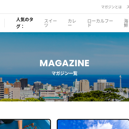
マガジンとは
人気のタ
スイー
カレ
ローカルフー
海
ツ
ー
ド
鮮
グ：
MAGAZINE
マガジン一覧