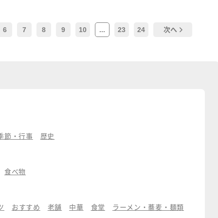
6
7
8
9
10
...
23
24
次へ
季節・行事
歴史
食べ物
ツ
おすすめ
老舗
中華
食堂
ラーメン・蕎麦・麺類