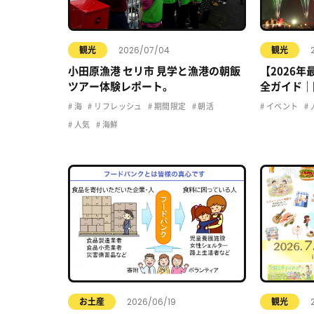
2026/07/04
観光
観光
小田原漁港 セリ市 見学と漁港の朝飯
【2026
ツアー体験レポート。
全ガイド｜
駐車場・ア
海
リフレッシュ
期間限定
朝活
イベント
人気
海鮮
2026/06/19
お土産
観光