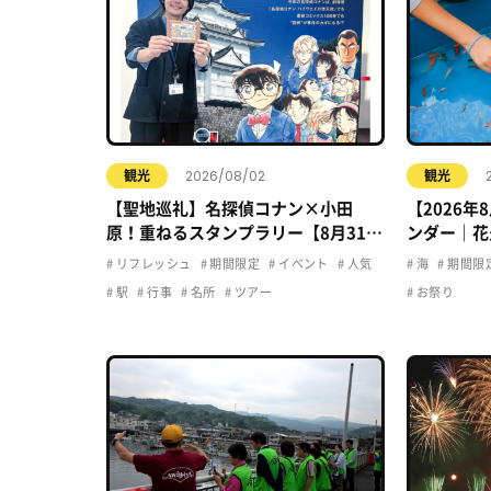
2026/08/02
観光
観光
【聖地巡礼】名探偵コナン×小田
【2026
原！重ねるスタンプラリー【8月31日
ンダー｜花
まで】小田原・箱根・湯河原
ト・夏休み
リフレッシュ
期間限定
イベント
人気
海
期間限
駅
行事
名所
ツアー
お祭り