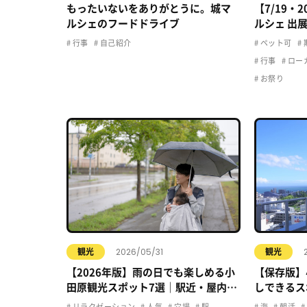
もったいないをありがとうに。城マ
【7/19・
ルシェのフードドライブ
ルシェ 出
行事
自己紹介
ペット可
行事
ロー
お祭り
2026/05/31
観光
観光
【2026年版】雨の日でも楽しめる小
【保存版】
田原観光スポット7選｜駅近・屋内・
しできるス
カフェで快適おでかけ
リラクゼーション
人気
穴場
駅
海
朝活