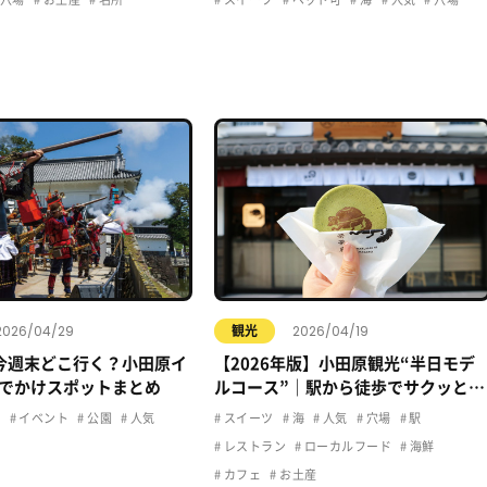
2026/04/29
2026/04/19
観光
今週末どこ行く？小田原イ
【2026年版】小田原観光“半日モデ
でかけスポットまとめ
ルコース”｜駅から徒歩でサクッと楽
しむおすすめプラン
ュ
イベント
公園
人気
スイーツ
海
人気
穴場
駅
レストラン
ローカルフード
海鮮
カフェ
お土産