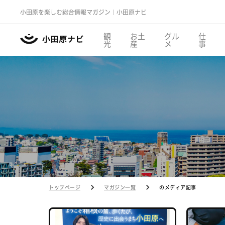
小田原を楽しむ総合情報マガジン｜小田原ナビ
観
お土
グル
仕
光
産
メ
事
トップページ
マガジン一覧
のメディア記事