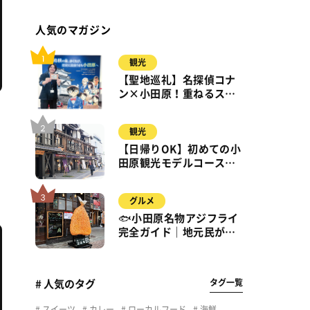
人気のマガジン
観光
【聖地巡礼】名探偵コナ
ン×小田原！重ねるスタ
ンプラリー【8月31日ま
で】小田原・箱根・湯河
観光
原
【日帰りOK】初めての小
田原観光モデルコース｜
城・海・グルメを徒歩で
満喫
グルメ
🐟小田原名物アジフライ
完全ガイド｜地元民が通
う名店＆サクふわ食感の
秘密
タグ一覧
# 人気のタグ
スイーツ
カレー
ローカルフード
海鮮