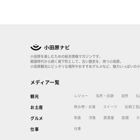
小田原を楽しむための総合情報マガジンです。
戦国時代から続く城下町として、古い歴史を、持つ小田原。
小田原観光にピッタリな場所やおすすめグルメなど、魅力いっぱいの
メディア一覧
レジャー
名所・旧跡
自然
仏
観光
飲み物・お酒
スイーツ
伝統工芸
お土産
和食
洋食
居酒屋
話題
カ
グルメ
仕事
仕事