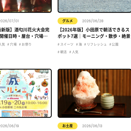
2026/07/01
2026/06/28
グルメ
年最新版】酒匂川花火大会完
【2026年版】小田原で朝活できるス
開催日時・屋台・穴場・
ポット7選｜モーニング・散歩・絶景
クセス情報まとめ
人気
穴場
お祭り
スイーツ
海
リフレッシュ
公園
朝活
人気
2026/06/19
2026/06/13
お土産