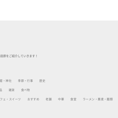
小田原をご紹介していきます！
閣・神社
季節・行事
歴史
品
雑貨
食べ物
フェ・スイーツ
おすすめ
老舗
中華
食堂
ラーメン・蕎麦・麺類