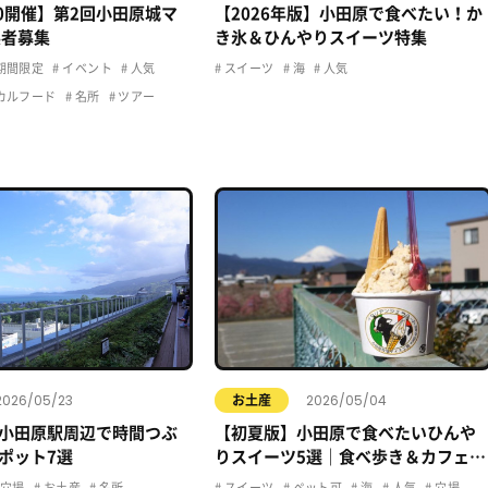
20開催】第2回小田原城マ
【2026年版】小田原で食べたい！か
展者募集
き氷＆ひんやりスイーツ特集
期間限定
イベント
人気
スイーツ
海
人気
カルフード
名所
ツアー
2026/05/23
2026/05/04
お土産
小田原駅周辺で時間つぶ
【初夏版】小田原で食べたいひんや
ポット7選
りスイーツ5選｜食べ歩き＆カフェま
とめ
穴場
お土産
名所
スイーツ
ペット可
海
人気
穴場