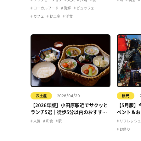
ローカルフード
海鮮
ビュッフェ
カフェ
お土産
洋食
2026/04/30
お土産
観光
【2026年版】小田原駅近でサクッと
【5月版】
ランチ5選｜徒歩5分以内のおすすめ
ベント＆お
店まとめ
人気
和食
駅
リフレッシ
お祭り