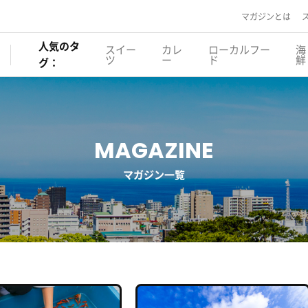
マガジンとは
人気のタ
スイー
カレ
ローカルフー
海
ツ
ー
ド
鮮
グ：
MAGAZINE
マガジン一覧