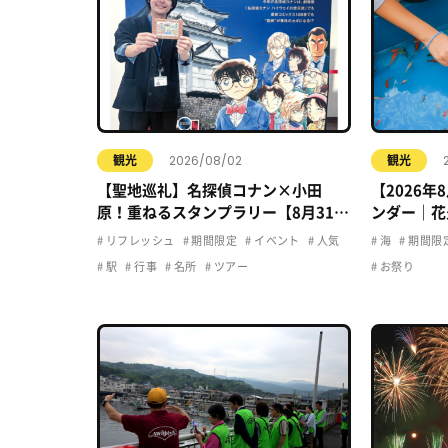
2026/08/02
観光
観光
【聖地巡礼】名探偵コナン×小田
【2026
原！重ねるスタンプラリー【8月31日
ンダー｜花
まで】小田原・箱根・湯河原
ト・夏休み
リフレッシュ
期間限定
イベント
人気
海
期間限
駅
行事
名所
ツアー
お祭り