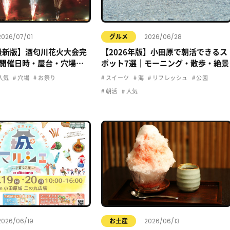
2026/07/01
2026/06/28
グルメ
年最新版】酒匂川花火大会完
【2026年版】小田原で朝活できるス
開催日時・屋台・穴場・
ポット7選｜モーニング・散歩・絶景
クセス情報まとめ
人気
穴場
お祭り
スイーツ
海
リフレッシュ
公園
朝活
人気
2026/06/19
2026/06/13
お土産