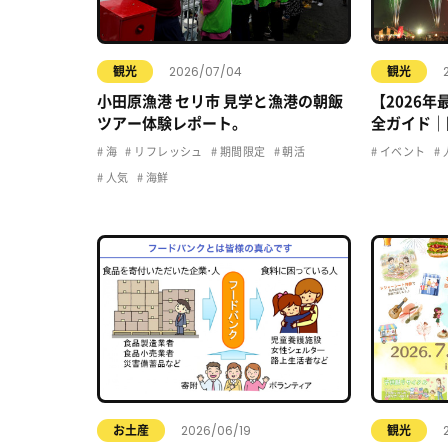
2026/07/04
観光
観光
小田原漁港 セリ市 見学と漁港の朝飯
【2026
ツアー体験レポート。
全ガイド｜
駐車場・ア
海
リフレッシュ
期間限定
朝活
イベント
人気
海鮮
2026/06/19
お土産
観光