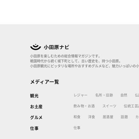
小田原を楽しむための総合情報マガジンです。
戦国時代から続く城下町として、古い歴史を、持つ小田原。
小田原観光にピッタリな場所やおすすめグルメなど、魅力いっぱいの
メディア一覧
レジャー
名所・旧跡
自然
仏
観光
飲み物・お酒
スイーツ
伝統工芸
お土産
和食
洋食
居酒屋
話題
カ
グルメ
仕事
仕事