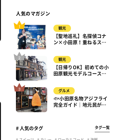
人気のマガジン
観光
【聖地巡礼】名探偵コナ
ン×小田原！重ねるスタ
ンプラリー【8月31日ま
で】小田原・箱根・湯河
観光
原
【日帰りOK】初めての小
田原観光モデルコース｜
城・海・グルメを徒歩で
満喫
グルメ
🐟小田原名物アジフライ
完全ガイド｜地元民が通
う名店＆サクふわ食感の
秘密
タグ一覧
# 人気のタグ
スイーツ
カレー
ローカルフード
海鮮