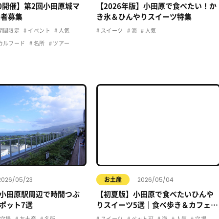
20開催】第2回小田原城マ
【2026年版】小田原で食べたい！か
展者募集
き氷＆ひんやりスイーツ特集
期間限定
イベント
人気
スイーツ
海
人気
カルフード
名所
ツアー
2026/05/23
2026/05/04
お土産
小田原駅周辺で時間つぶ
【初夏版】小田原で食べたいひんや
ポット7選
りスイーツ5選｜食べ歩き＆カフェま
とめ
穴場
お土産
名所
スイーツ
ペット可
海
人気
穴場