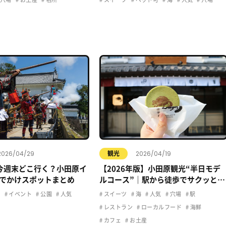
2026/04/29
2026/04/19
観光
今週末どこ行く？小田原イ
【2026年版】小田原観光“半日モデ
でかけスポットまとめ
ルコース”｜駅から徒歩でサクッと楽
しむおすすめプラン
ュ
イベント
公園
人気
スイーツ
海
人気
穴場
駅
レストラン
ローカルフード
海鮮
カフェ
お土産