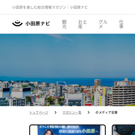
小田原を楽しむ総合情報マガジン｜小田原ナビ
観
お土
グル
仕
光
産
メ
事
トップページ
マガジン一覧
のメディア記事