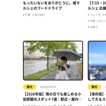
もったいないをありがとうに。城マ
【7/19・
ルシェのフードドライブ
ルシェ 出
行事
自己紹介
ペット可
行事
ロー
お祭り
2026/05/31
観光
観光
【2026年版】雨の日でも楽しめる小
【保存版】
田原観光スポット7選｜駅近・屋内・
しできるス
カフェで快適おでかけ
リラクゼーション
人気
穴場
駅
海
朝活