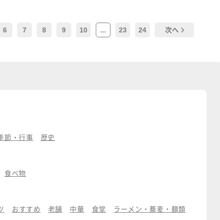
6
7
8
9
10
...
23
24
次へ
季節・行事
歴史
食べ物
ツ
おすすめ
老舗
中華
食堂
ラーメン・蕎麦・麺類