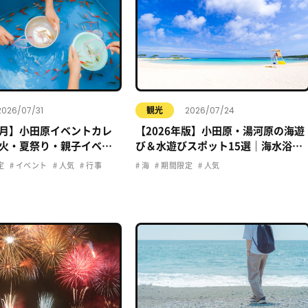
2026/07/31
2026/07/24
観光
年8月】小田原イベントカレ
【2026年版】小田原・湯河原の海遊
火・夏祭り・親子イベン
び＆水遊びスポット15選｜海水浴・
おでかけ情報まとめ
プール・子ども向け完全ガイド
定
イベント
人気
行事
海
期間限定
人気