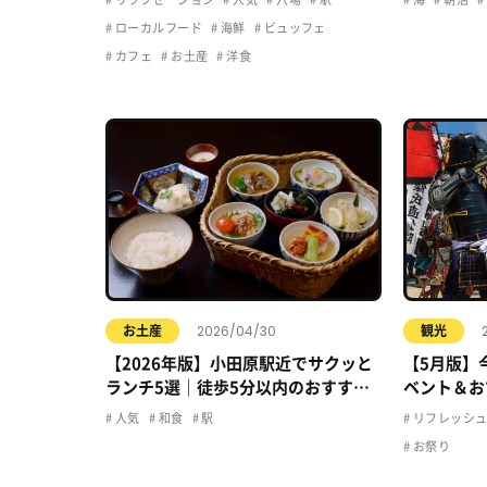
ローカルフード
海鮮
ビュッフェ
カフェ
お土産
洋食
2026/04/30
お土産
観光
【2026年版】小田原駅近でサクッと
【5月版】
ランチ5選｜徒歩5分以内のおすすめ
ベント＆お
店まとめ
人気
和食
駅
リフレッシ
お祭り